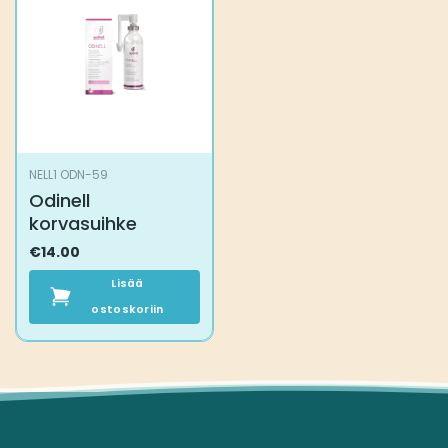
NELL1 ODN-59
Odinell
korvasuihke
€
14.00
Lisää
ostoskoriin