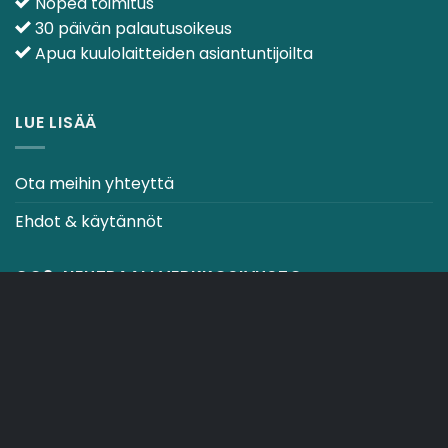
Nopea toimitus
30 päivän palautusoikeus
Apua kuulolaitteiden asiantuntijoilta
LUE LISÄÄ
Ota meihin yhteyttä
Ehdot & käytännöt
CO2-NEUTRAALI VERKKOSIVUSTO
OSTOSKORI
TOIMITUSEHDOT