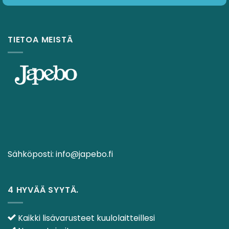
TIETOA MEISTÄ
Sähköposti:
info@japebo.fi
4 HYVÄÄ SYYTÄ.
Kaikki lisävarusteet kuulolaitteillesi