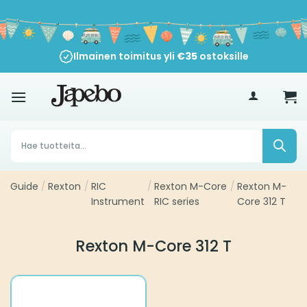
Siirry
sisältöön
Ilmainen toimitus yli
€
35
ostoksille
Products
search
Guide
/
Rexton
/
RIC
/
Rexton M-Core
/
Rexton M-
Instrument
RIC series
Core 312 T
Rexton M-Core 312 T