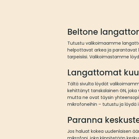
Beltone langatto
Tutustu valikoimaamme langattomi
helpottavat arkea ja parantavat 
tarpeisiisi. Valikoimastamme löydä
Langattomat kuulo
Tältä sivulta löydät valikoimam
kehittänyt tanskalainen GN, jok
mutta ne ovat täysin yhteensopi
mikrofoneihin – tutustu ja löydä 
Paranna keskuste
Jos haluat kokea uudenlaisen ää
mikrofoni, joka kiinnitetään kesk