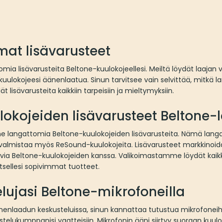
mat lisävarusteet
a lisävarusteita Beltone-kuulokojeellesi. Meiltä löydät laajan v
kuulokojeesi äänenlaatua. Sinun tarvitsee vain selvittää, mitkä 
t lisävarusteita kaikkiin tarpeisiin ja mieltymyksiin.
kojeiden lisävarusteet Beltone-la
me langattomia Beltone-kuulokojeiden lisävarusteita. Nämä lang
a valmistaa myös ReSound-kuulokojeita. Lisävarusteet markkinoi
via Beltone-kuulokojeiden kanssa. Valikoimastamme löydät kai
itsellesi sopivimmat tuotteet.
lujasi Beltone-mikrofoneilla
nenlaadun keskusteluissa, sinun kannattaa tutustua mikrofoneih
ustelukumppanisi vaatteisiin. Mikrofonin ääni siirtyy suoraan kuul