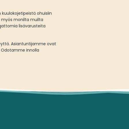
 kuulokojetipeistä ohuisiin
ta myös monilta muilta
gattomia lisävarusteita
teyttä. Asiantuntijamme ovat
. Odotamme innolla