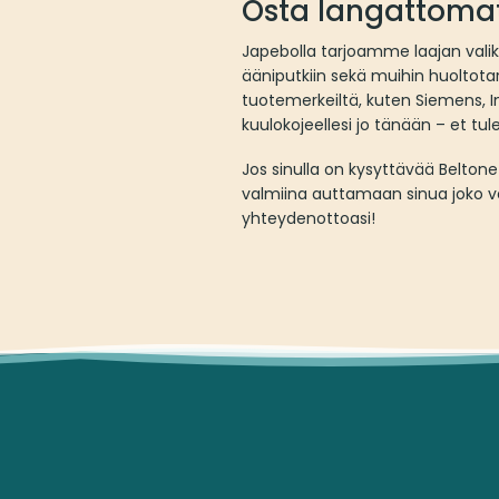
Osta langattomat
Japebolla tarjoamme laajan valiko
ääniputkiin sekä muihin huoltotar
tuotemerkeiltä, kuten Siemens, I
kuulokojeellesi jo tänään – et tu
Jos sinulla on kysyttävää Belton
valmiina auttamaan sinua joko v
yhteydenottoasi!