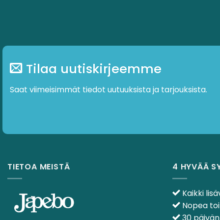
Tilaa uutiskirjeemme
Saat viimeisimmät tiedot uutuuksista ja tarjouksista.
TIETOA MEISTÄ
4 HYVÄÄ S
Kaikki lisä
Nopea toi
30 päivän