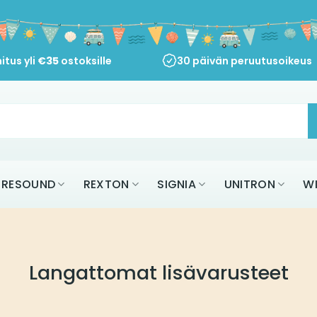
itus yli
€
35
ostoksille
30 päivän peruutusoikeus
RESOUND
REXTON
SIGNIA
UNITRON
W
Langattomat lisävarusteet