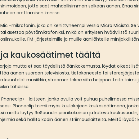
minimoidaan, jotta saat mahdollisimman selkeän äänen. Enää sin
i puheen erottamisen kanssa.
 -mikrofonin, joka on kehittyneempi versio Micro Micistä. Se v
i asettaa pöytämikrofoniksi, mikä on erityisen hyödyllistä suuriss
tiosilmukoille, FM-järjestelmille ja muille äänilähteille minijakkiliit
 ja kaukosäätimet täältä
osarjoja mutta et saa täydellistä äänikokemusta, löydät oikeat l
ttää äänen suoraan televisiosta, tietokoneesta tai stereojärjest
n kuuntelet musiikkia, streamer tekee siitä helppoa. Laite toimii 
iikin tahdissa.
oneclip+ -laitteen, jonka avulla voit puhua puhelimessa missä 
seesi. Phoneclip toimii myös kuulokojeen kaukosäätimenä, jonka a
i meiltä löytyy ReSoundin pienikokoinen ja kätevä kaukosäädin, j
lmia sekä hallita kodin äänen striimauslaitteita. Meiltä löydät 