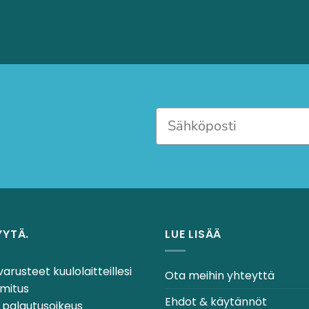
YYTÄ.
LUE LISÄÄ
varusteet kuulolaitteillesi
Ota meihin yhteyttä
mitus
Ehdot & käytännöt
 palautusoikeus