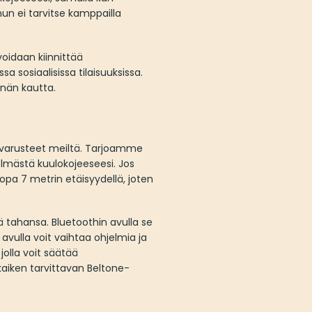
un ei tarvitse kamppailla
oidaan kiinnittää
a sosiaalisissa tilaisuuksissa.
ännän kautta.
isävarusteet meiltä. Tarjoamme
elmästä kuulokojeeseesi. Jos
jopa 7 metrin etäisyydellä, joten
tahansa. Bluetoothin avulla se
vulla voit vaihtaa ohjelmia ja
olla voit säätää
kaiken tarvittavan Beltone-