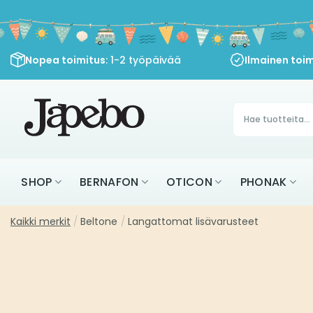
Siirry
sisältöön
Nopea toimitus
: 1-2 työpäivää
Ilmainen toim
Products
search
SHOP
BERNAFON
OTICON
PHONAK
Kaikki merkit
/
Beltone
/
Langattomat lisävarusteet