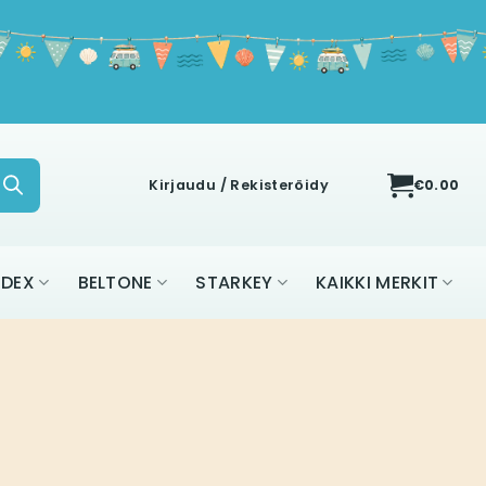
Kirjaudu / Rekisteröidy
€
0.00
IDEX
BELTONE
STARKEY
KAIKKI MERKIT