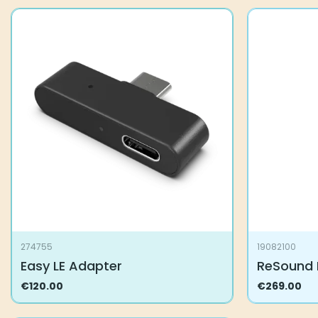
274755
19082100
Easy LE Adapter
ReSound 
€
120.00
€
269.00