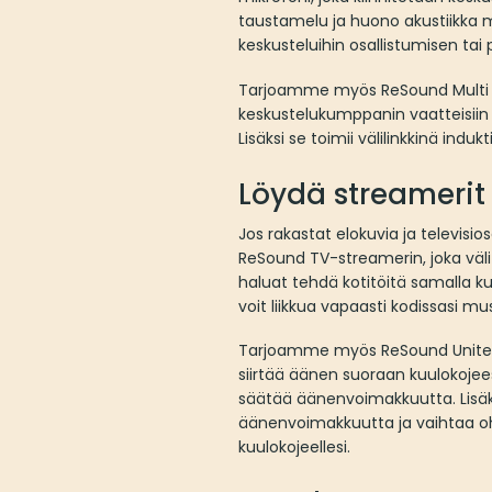
taustamelu ja huono akustiikka 
keskusteluihin osallistumisen ta
Tarjoamme myös ReSound Multi Mic
keskustelukumppanin vaatteisiin ta
Lisäksi se toimii välilinkkinä induk
Löydä streamerit
Jos rakastat elokuvia ja televisi
ReSound TV-streamerin, joka väli
haluat tehdä kotitöitä samalla ku
voit liikkua vapaasti kodissasi mus
Tarjoamme myös ReSound Unite Ph
siirtää äänen suoraan kuulokojee
säätää äänenvoimakkuutta. Lisäks
äänenvoimakkuutta ja vaihtaa ohje
kuulokojeellesi.