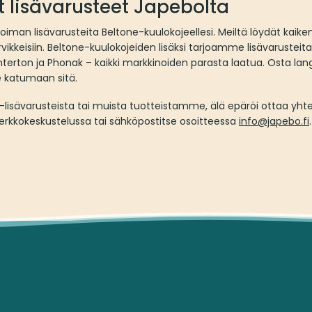
 lisävarusteet Japebolta
iman lisävarusteita Beltone-kuulokojeellesi. Meiltä löydät kaiken
vikkeisiin. Beltone-kuulokojeiden lisäksi tarjoamme lisävarustei
nterton ja Phonak – kaikki markkinoiden parasta laatua. Osta lan
le katumaan sitä.
e-lisävarusteista tai muista tuotteistamme, älä epäröi ottaa yh
erkkokeskustelussa tai sähköpostitse osoitteessa
info@japebo.fi