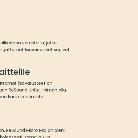
alikoiman varusteita, jotka
langattomat lisävarusteet sopivat
itteille
attomat lisävarusteet on
daan ReSound Unite -nimen alla,
kkea kaukosäätimistä
in. ReSound Micro Mic on pieni
okojeeseesi, samalla kun