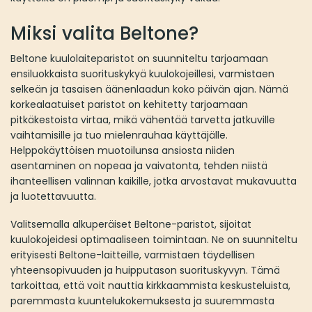
Miksi valita Beltone?
Beltone kuulolaiteparistot on suunniteltu tarjoamaan
ensiluokkaista suorituskykyä kuulokojeillesi, varmistaen
selkeän ja tasaisen äänenlaadun koko päivän ajan. Nämä
korkealaatuiset paristot on kehitetty tarjoamaan
pitkäkestoista virtaa, mikä vähentää tarvetta jatkuville
vaihtamisille ja tuo mielenrauhaa käyttäjälle.
Helppokäyttöisen muotoilunsa ansiosta niiden
asentaminen on nopeaa ja vaivatonta, tehden niistä
ihanteellisen valinnan kaikille, jotka arvostavat mukavuutta
ja luotettavuutta.
Valitsemalla alkuperäiset Beltone-paristot, sijoitat
kuulokojeidesi optimaaliseen toimintaan. Ne on suunniteltu
erityisesti Beltone-laitteille, varmistaen täydellisen
yhteensopivuuden ja huipputason suorituskyvyn. Tämä
tarkoittaa, että voit nauttia kirkkaammista keskusteluista,
paremmasta kuuntelukokemuksesta ja suuremmasta