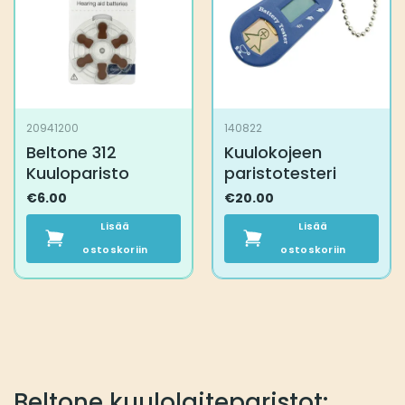
20941200
140822
Beltone 312
Kuulokojeen
Kuuloparisto
paristotesteri
€
6.00
€
20.00
Lisää
Lisää
ostoskoriin
ostoskoriin
Beltone kuulolaiteparistot: