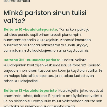
saumattomasti.
Minkä pariston sinun tulisi
valita?
Beltone 10 -kuulolaiteparisto
:
Tämä kompakti ja
tehokas paristo sopii erinomaisesti pienempiin,
huomaamattomiin kuulokojeisiin. Pienestä koostaan
huolimatta se tarjoaa pitkäkestoista suorituskykyä,
varmistaen, että kuulokojeesi on aina käyttövalmis.
Beltone 312 -kuulolaiteparisto
: Suosittu valinta
kuulokojeiden käyttäjien keskuudessa, Beltone 312 -paristo
tarjoaa erinomaisen tasapainon koon ja käyttöiän välillä. Se
on helppo käsitellä ja asentaa, ja se takaa luotettavan
tehon kuulokojeellesi.
Beltone 13 -kuulolaiteparisto
: Kuulokojeille, jotka vaativat
enemmän tehoa, Beltone 13 -paristo on täydellinen valinta.
Se on hieman suurempi kuin muut vaihtoehdot, mutta sen
käyttöikä on pidempi ja suorituskyky vakaa.