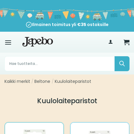
Siirry
sisältöön
Ilmainen toimitus yli
€
35
ostoksille
Products
search
Kaikki merkit
/
Beltone
/
Kuulolaiteparistot
Kuulolaiteparistot