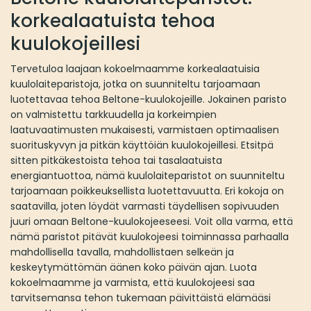
korkealaatuista tehoa
kuulokojeillesi
Tervetuloa laajaan kokoelmaamme korkealaatuisia
kuulolaiteparistoja, jotka on suunniteltu tarjoamaan
luotettavaa tehoa Beltone-kuulokojeille. Jokainen paristo
on valmistettu tarkkuudella ja korkeimpien
laatuvaatimusten mukaisesti, varmistaen optimaalisen
suorituskyvyn ja pitkän käyttöiän kuulokojeillesi. Etsitpä
sitten pitkäkestoista tehoa tai tasalaatuista
energiantuottoa, nämä kuulolaiteparistot on suunniteltu
tarjoamaan poikkeuksellista luotettavuutta. Eri kokoja on
saatavilla, joten löydät varmasti täydellisen sopivuuden
juuri omaan Beltone-kuulokojeeseesi. Voit olla varma, että
nämä paristot pitävät kuulokojeesi toiminnassa parhaalla
mahdollisella tavalla, mahdollistaen selkeän ja
keskeytymättömän äänen koko päivän ajan. Luota
kokoelmaamme ja varmista, että kuulokojeesi saa
tarvitsemansa tehon tukemaan päivittäistä elämääsi