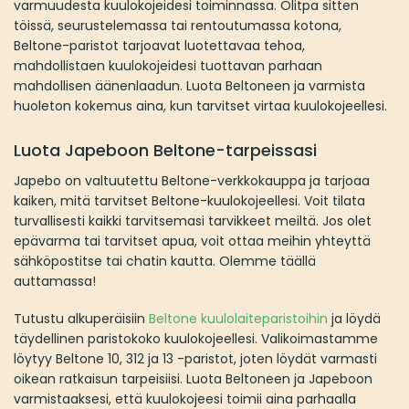
varmuudesta kuulokojeidesi toiminnassa. Olitpa sitten
töissä, seurustelemassa tai rentoutumassa kotona,
Beltone-paristot tarjoavat luotettavaa tehoa,
mahdollistaen kuulokojeidesi tuottavan parhaan
mahdollisen äänenlaadun. Luota Beltoneen ja varmista
huoleton kokemus aina, kun tarvitset virtaa kuulokojeellesi.
Luota Japeboon Beltone-tarpeissasi
Japebo on valtuutettu Beltone-verkkokauppa ja tarjoaa
kaiken, mitä tarvitset Beltone-kuulokojeellesi. Voit tilata
turvallisesti kaikki tarvitsemasi tarvikkeet meiltä. Jos olet
epävarma tai tarvitset apua, voit ottaa meihin yhteyttä
sähköpostitse tai chatin kautta. Olemme täällä
auttamassa!
Tutustu alkuperäisiin
Beltone kuulolaiteparistoihin
ja löydä
täydellinen paristokoko kuulokojeellesi. Valikoimastamme
löytyy Beltone 10, 312 ja 13 -paristot, joten löydät varmasti
oikean ratkaisun tarpeisiisi. Luota Beltoneen ja Japeboon
varmistaaksesi, että kuulokojeesi toimii aina parhaalla