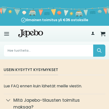
Siirry
sisältöön
Ilmainen toimitus yli
€
35
ostoksille
Products
search
USEIN KYSYTYT KYSYMYKSET
Lue FAQ ennen kuin lähetät meille viestin.
Mitä Japebo-tilausten toimitus
maksaa?