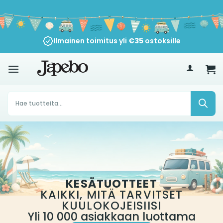
Siirry
sisältöön
Ilmainen toimitus yli
€
35
ostoksille
Products
search
KESÄTUOTTEET
KAIKKI, MITÄ TARVITSET
KUULOKOJEISIISI
Yli 10 000 asiakkaan luottama