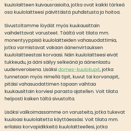
kuulolaitteen kuivausrasioita, jotka ovat kaikki tärkeä
osa kuulolaitteesi päivittäistä puhdistusta ja hoitoa.
Sivustoltamme löydät myös kuukausittain
vaihdettavat varusteet. Täältä voit tilata mm.
monentyyppisiä kuulolaitteiden vahasuodattimia,
jotka varmistavat vakaan äänenvirtauksen
kuulolaitteestasi korvaasi. Näin kuulolaitteesi eivät
tukkeudu, ja ääni säilyy selkeänä ja äänenlaatu
uudenveroisena. Lisäksi
domes-kuulokupit
, jotka
tunnetaan myös nimellä tipit, kuvut tai korvanapit,
pitäisi vahasuodattimen tapaan vaihtaa
kuukausittain korviesi parasta ajatellen. Voit tilata
helposti kaiken tältä sivustolta.
Lisäksi valikoimassamme on varusteita, jotka tukevat
kuuloasi kuulolaitetta käyttäessäsi. Voit tilata mm.
erilaisia korvapidikkeitä kuulolaitteellesi, jotka