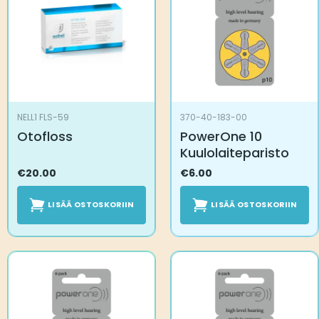
NELL1 FLS-59
370-40-183-00
Otofloss
PowerOne 10
Kuulolaiteparisto
€
20.00
€
6.00
LISÄÄ OSTOSKORIIN
LISÄÄ OSTOSKORIIN