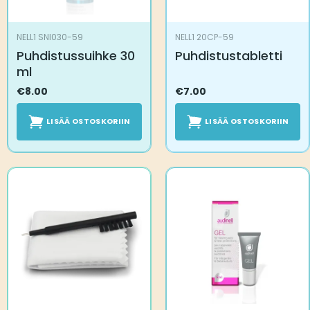
NELL1 SNI030-59
NELL1 20CP-59
Puhdistussuihke 30
Puhdistustabletti
ml
€
8.00
€
7.00
LISÄÄ OSTOSKORIIN
LISÄÄ OSTOSKORIIN