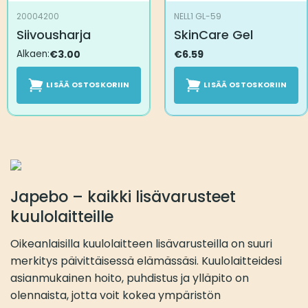
20004200
NELL1 GL-59
Siivousharja
SkinCare Gel
Alkaen:
€
3.00
€
6.59
LISÄÄ OSTOSKORIIN
LISÄÄ OSTOSKORIIN
Japebo – kaikki lisävarusteet
kuulolaitteille
Oikeanlaisilla kuulolaitteen lisävarusteilla on suuri
merkitys päivittäisessä elämässäsi. Kuulolaitteidesi
asianmukainen hoito, puhdistus ja ylläpito on
olennaista, jotta voit kokea ympäristön