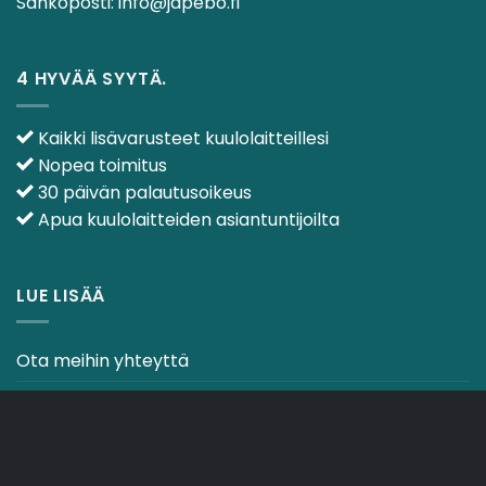
Sähköposti:
info@japebo.fi
4 HYVÄÄ SYYTÄ.
Kaikki lisävarusteet kuulolaitteillesi
Nopea toimitus
30 päivän palautusoikeus
Apua kuulolaitteiden asiantuntijoilta
LUE LISÄÄ
Ota meihin yhteyttä
Ehdot & käytännöt
CO2-NEUTRAALI VERKKOSIVUSTO