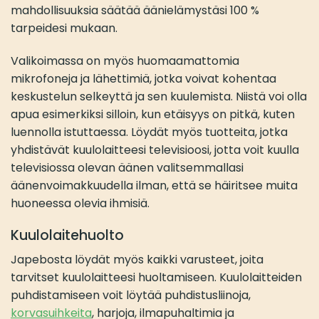
mahdollisuuksia säätää äänielämystäsi 100 %
tarpeidesi mukaan.
Valikoimassa on myös huomaamattomia
mikrofoneja ja lähettimiä, jotka voivat kohentaa
keskustelun selkeyttä ja sen kuulemista. Niistä voi olla
apua esimerkiksi silloin, kun etäisyys on pitkä, kuten
luennolla istuttaessa. Löydät myös tuotteita, jotka
yhdistävät kuulolaitteesi televisioosi, jotta voit kuulla
televisiossa olevan äänen valitsemmallasi
äänenvoimakkuudella ilman, että se häiritsee muita
huoneessa olevia ihmisiä.
Kuulolaitehuolto
Japebosta löydät myös kaikki varusteet, joita
tarvitset kuulolaitteesi huoltamiseen. Kuulolaitteiden
puhdistamiseen voit löytää puhdistusliinoja,
korvasuihkeita
, harjoja, ilmapuhaltimia ja