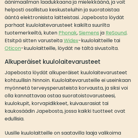
äänimaailman laadukkaana ja mielekkäänä, ja voit
helposti osallistua keskusteluihin ja suoratoistaa
ääntä elektronisista laitteistasi. Japebosta löydät
parhaat kuulolaitevarusteet kaikilta suurilta
tuotemerkeiltä, kuten
Phonak
,
Siemens
ja
ReSound
.
Etsitpä sitten varusteita
Widex
-kuulolaitteille tai
Oticon
-kuulolaitteille, löydät ne tältä sivustolta.
Alkuperäiset kuulolaitevarusteet
Japebosta löydät alkuperäiset kuulolaitevarusteet
kohtuullisin hinnoin. Kuulolaitevarusteille ei useinkaan
myönnetä terveysperusteista korvausta, ja siksi voi
olla kannattavaa ostaa suoratoistovarusteesi,
kuulokupit, korvapidikkeet, kuivausrasiat tai
kaukosäädin Japebosta, jossa kaikki tuotteet ovat
edullisia.
Uusille kuulolaitteille on saatavilla laaja valikoima