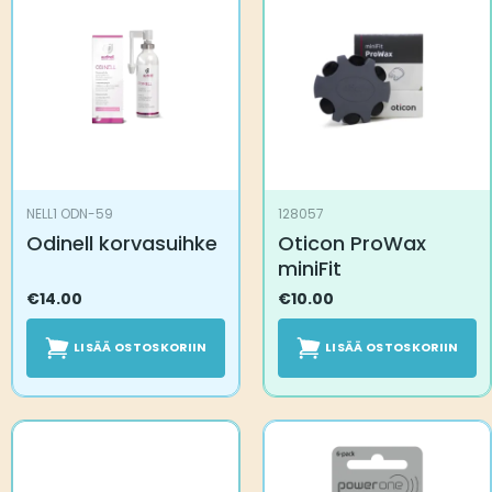
NELL1 ODN-59
128057
Odinell korvasuihke
Oticon ProWax
miniFit
€
14.00
€
10.00
LISÄÄ OSTOSKORIIN
LISÄÄ OSTOSKORIIN