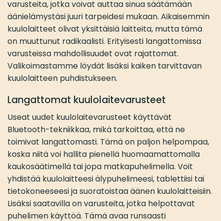
varusteita, jotka voivat auttaa sinua säätämään
äänielämystäsi juuri tarpeidesi mukaan. Aikaisemmin
kuulolaitteet olivat yksittäisiä laitteita, mutta tämä
on muuttunut radikaalisti. Erityisesti langattomissa
varusteissa mahdollisuudet ovat rajattomat.
Valikoimastamme löydät lisäksi kaiken tarvittavan
kuulolaitteen puhdistukseen.
Langattomat kuulolaitevarusteet
Useat uudet kuulolaitevarusteet käyttävät
Bluetooth-tekniikkaa, mikä tarkoittaa, että ne
toimivat langattomasti. Tämä on paljon helpompaa,
koska niitä voi hallita pienellä huomaamattomalla
kaukosäätimellä tai jopa matkapuhelimella. Voit
yhdistää kuulolaitteesi älypuhelimeesi, tablettiisi tai
tietokoneeseesi ja suoratoistaa äänen kuulolaitteisiin.
Lisäksi saatavilla on varusteita, jotka helpottavat
puhelimen käyttöä. Tämä avaa runsaasti