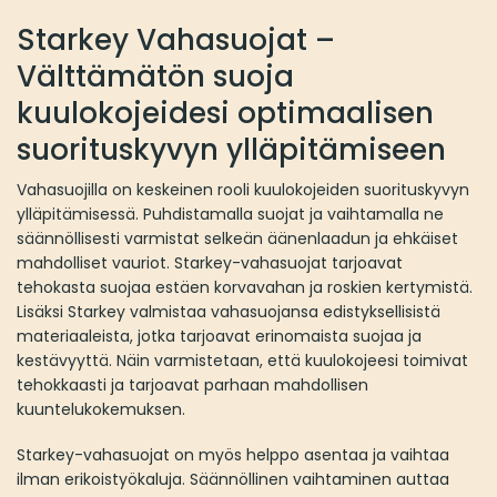
Starkey Vahasuojat –
Välttämätön suoja
kuulokojeidesi optimaalisen
suorituskyvyn ylläpitämiseen
Vahasuojilla on keskeinen rooli kuulokojeiden suorituskyvyn
ylläpitämisessä. Puhdistamalla suojat ja vaihtamalla ne
säännöllisesti varmistat selkeän äänenlaadun ja ehkäiset
mahdolliset vauriot. Starkey-vahasuojat tarjoavat
tehokasta suojaa estäen korvavahan ja roskien kertymistä.
Lisäksi Starkey valmistaa vahasuojansa edistyksellisistä
materiaaleista, jotka tarjoavat erinomaista suojaa ja
kestävyyttä. Näin varmistetaan, että kuulokojeesi toimivat
tehokkaasti ja tarjoavat parhaan mahdollisen
kuuntelukokemuksen.
Starkey-vahasuojat on myös helppo asentaa ja vaihtaa
ilman erikoistyökaluja. Säännöllinen vaihtaminen auttaa