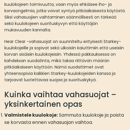
kuulokojeen toimivuutta, vaan myös ehkäisee iho- ja
korvaongelmia, jotka voivat syntyä pitkäaikaisesta käytöstä.
Siksi vahasuojien vaihtaminen säännöllisesti on tärkeää
sekä kuulokojeen suorituskyvyn että käyttäjän
mukavuuden kannalta.
Hear Clear -vahasuojat on suunniteltu erityisesti Starkey-
kuulokojeille ja sopivat sekä ulkoisiin kaiuttimiin että useisiin
korvan sisäisiin kuulokojeisiin. Yhdessä pakkauksessa on
kahdeksan suodatinta, mikä takaa riittävän määrän
pitkäaikaiseen käyttöön. Nämä suodattimet ovat
yhteensopivia kaikkien Starkey-kuulokojeiden kanssa ja
tarjoavat luotettavaa suojaa ja suorituskykyä.
Kuinka vaihtaa vahasuojat –
yksinkertainen opas
Valmistele kuulokoje:
Sammuta kuulokoje ja poista
se korvasta ennen vahasuojan vaihtoa.