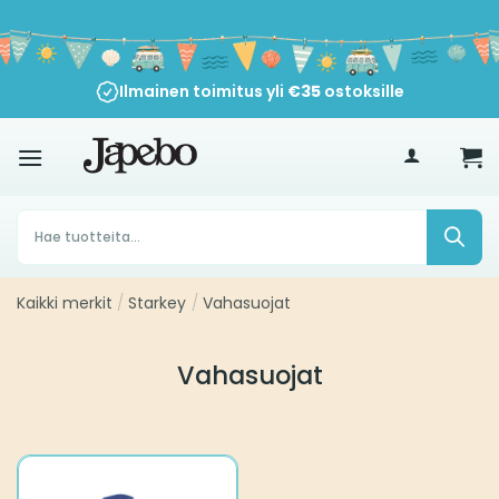
Siirry
sisältöön
Ilmainen toimitus yli
€
35
ostoksille
Products
search
Kaikki merkit
/
Starkey
/
Vahasuojat
Vahasuojat