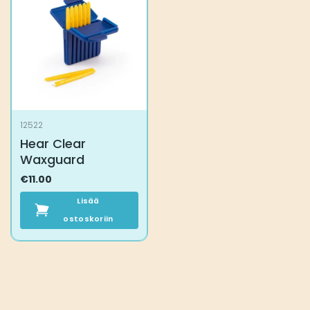
12522
Hear Clear
Waxguard
€
11.00
Lisää
ostoskoriin