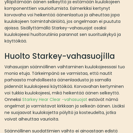
ylläpitämään äänen selkeyttä ja estämään kuulokojeen
komponenttien vaurioitumista. Esimerkiksi kertynyt
korvavaha voi heikentää äänenlaatua ja aiheuttaa jopa
kuulokojeen toimintahäiriöitä, jos ongelmaan ei puututa
ajoissa. Sisällyttämällä Starkey-vahasuojat osaksi
kuulokojeesi huoltorutiinia parannat sen suorituskykyä ja
käyttöikää.
Huolto Starkey-vahasuojilla
Vahasuojan säännöllinen vaihtaminen kuulokojeessasi tuo
monia etuja. Tärkeimpänä se varmistaa, että nautit
parhaasta mahdollisesta äänenlaadusta ja samalla
pidennät kuulokojeesi käyttöikää. Korvavahan kertyminen
voi tukkia kuulokojeesi, mikä heikentää äänen selkeyttä.
Onneksi
Starkey Hear Clear -vahasuojat
estävät nämä
ongelmat ja varmistavat kirkkaan ja selkeän äänen. Lisäksi
ne suojaavat kuulokojetta pölyltä ja kosteudelta, jotka
voivat aiheuttaa vaurioita.
Säännöllinen suodattimien vaihto ei ainoastaan edistä