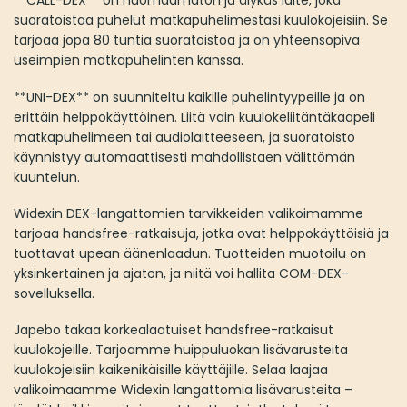
**CALL-DEX** on huomaamaton ja älykäs laite, joka
suoratoistaa puhelut matkapuhelimestasi kuulokojeisiin. Se
tarjoaa jopa 80 tuntia suoratoistoa ja on yhteensopiva
useimpien matkapuhelinten kanssa.
**UNI-DEX** on suunniteltu kaikille puhelintyypeille ja on
erittäin helppokäyttöinen. Liitä vain kuulokeliitäntäkaapeli
matkapuhelimeen tai audiolaitteeseen, ja suoratoisto
käynnistyy automaattisesti mahdollistaen välittömän
kuuntelun.
Widexin DEX-langattomien tarvikkeiden valikoimamme
tarjoaa handsfree-ratkaisuja, jotka ovat helppokäyttöisiä ja
tuottavat upean äänenlaadun. Tuotteiden muotoilu on
yksinkertainen ja ajaton, ja niitä voi hallita COM-DEX-
sovelluksella.
Japebo takaa korkealaatuiset handsfree-ratkaisut
kuulokojeille. Tarjoamme huippuluokan lisävarusteita
kuulokojeisiin kaikenikäisille käyttäjille. Selaa laajaa
valikoimaamme Widexin langattomia lisävarusteita –