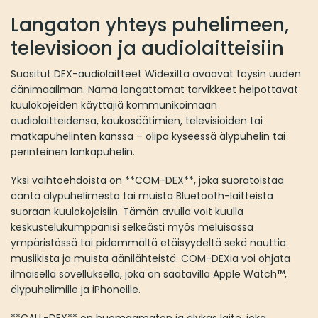
Langaton yhteys puhelimeen,
televisioon ja audiolaitteisiin
Suositut DEX-audiolaitteet Widexiltä avaavat täysin uuden
äänimaailman. Nämä langattomat tarvikkeet helpottavat
kuulokojeiden käyttäjiä kommunikoimaan
audiolaitteidensa, kaukosäätimien, televisioiden tai
matkapuhelinten kanssa – olipa kyseessä älypuhelin tai
perinteinen lankapuhelin.
Yksi vaihtoehdoista on **COM-DEX**, joka suoratoistaa
ääntä älypuhelimesta tai muista Bluetooth-laitteista
suoraan kuulokojeisiin. Tämän avulla voit kuulla
keskustelukumppanisi selkeästi myös meluisassa
ympäristössä tai pidemmältä etäisyydeltä sekä nauttia
musiikista ja muista äänilähteistä. COM-DEXia voi ohjata
ilmaisella sovelluksella, joka on saatavilla Apple Watch™,
älypuhelimille ja iPhoneille.