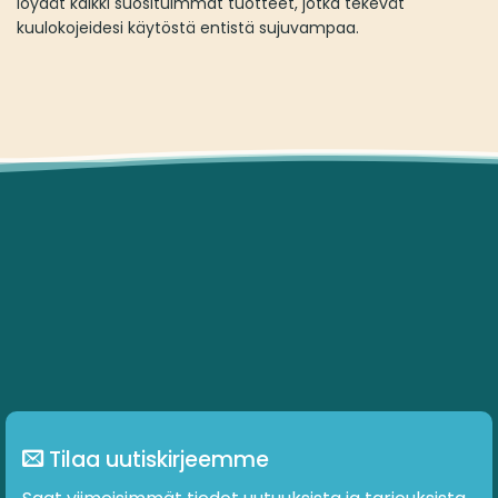
löydät kaikki suosituimmat tuotteet, jotka tekevät
kuulokojeidesi käytöstä entistä sujuvampaa.
Tilaa uutiskirjeemme