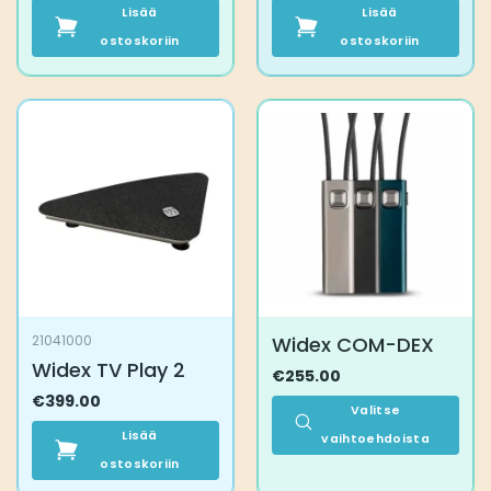
Lisää
Lisää
ostoskoriin
ostoskoriin
Widex COM-DEX
21041000
Widex TV Play 2
€
255.00
€
399.00
Valitse
Lisää
vaihtoehdoista
ostoskoriin
Tällä
tuotteella