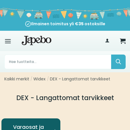
Siirry
sisältöön
Ilmainen toimitus yli
€
35
ostoksille
Products
search
Kaikki merkit
/
Widex
/
DEX - Langattomat tarvikkeet
DEX - Langattomat tarvikkeet
Varaosat ja