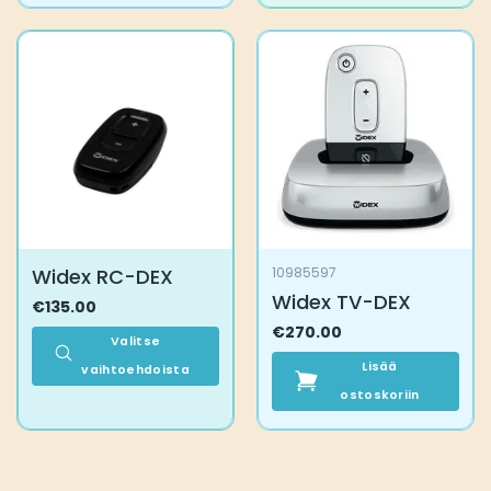
on
useampi
muunnelma.
Voit
tehdä
valinnat
tuotteen
sivulla.
Widex RC-DEX
10985597
Widex TV-DEX
€
135.00
€
270.00
Valitse
Lisää
vaihtoehdoista
Tällä
ostoskoriin
tuotteella
on
useampi
muunnelma.