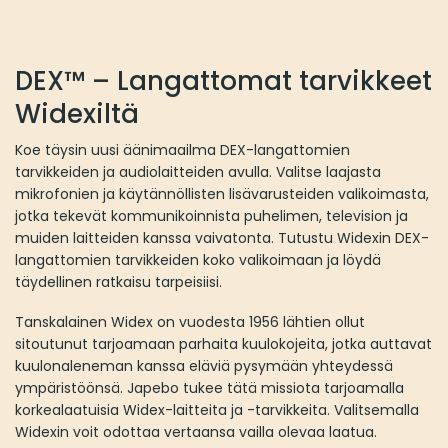
Voit
tehdä
valinnat
DEX™ – Langattomat tarvikkeet
tuotteen
sivulla.
Widexiltä
Koe täysin uusi äänimaailma DEX-langattomien
tarvikkeiden ja audiolaitteiden avulla. Valitse laajasta
mikrofonien ja käytännöllisten lisävarusteiden valikoimasta,
jotka tekevät kommunikoinnista puhelimen, television ja
muiden laitteiden kanssa vaivatonta. Tutustu Widexin DEX-
langattomien tarvikkeiden koko valikoimaan ja löydä
täydellinen ratkaisu tarpeisiisi.
Tanskalainen Widex on vuodesta 1956 lähtien ollut
sitoutunut tarjoamaan parhaita kuulokojeita, jotka auttavat
kuulonaleneman kanssa eläviä pysymään yhteydessä
ympäristöönsä. Japebo tukee tätä missiota tarjoamalla
korkealaatuisia Widex-laitteita ja -tarvikkeita. Valitsemalla
Widexin voit odottaa vertaansa vailla olevaa laatua.