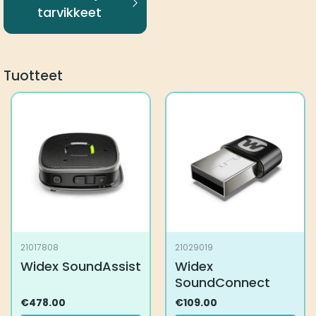
tarvikkeet
Tuotteet
21017808
21029019
Widex SoundAssist
Widex
SoundConnect
€
478.00
€
109.00