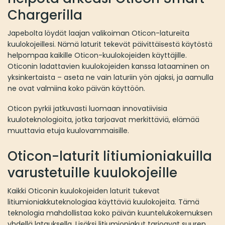
Chargerilla
Japebolta löydät laajan valikoiman Oticon-latureita
kuulokojeillesi. Nämä laturit tekevät päivittäisestä käytöstä
helpompaa kaikille Oticon-kuulokojeiden käyttäjille.
Oticonin ladattavien kuulokojeiden kanssa lataaminen on
yksinkertaista – aseta ne vain laturiin yön ajaksi, ja aamulla
ne ovat valmiina koko päivän käyttöön.
Oticon pyrkii jatkuvasti luomaan innovatiivisia
kuuloteknologioita, jotka tarjoavat merkittäviä, elämää
muuttavia etuja kuulovammaisille.
Oticon-laturit litiumioniakuilla
varustetuille kuulokojeille
Kaikki Oticonin kuulokojeiden laturit tukevat
litiumioniakkuteknologiaa käyttäviä kuulokojeita. Tämä
teknologia mahdollistaa koko päivän kuuntelukokemuksen
yhdellä latauksella. Lisäksi litiumioniakut tarjoavat suuren