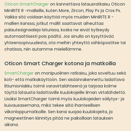
Oticon SmartCharger
on kannettava latausratkaisu Oticon
MiniRITE R -malleille, kuten More, Zircon, Play Px ja Cros Px.
Vaikka sitä voidaan käyttää myös muiden MiniRITE R -
mallien kanssa, jotkut mallit saattavat aiheuttaa
palautesignaaleja laturissa, koska ne eivät kytkeydy
automaattisesti pois päältä. Jos sinulla on kysyttävää
yhteensopivuudesta, ota meihin yhteyttä sähköpostitse tai
chatissa, niin autamme mielellämme.
Oticon Smart Charger kotona ja matkoilla
SmartCharger
on monipuolinen ratkaisu, joka soveltuu sekä
koti- että matkakäyttöön. Sen sisäänrakennettu ladattava
litiumioniakku toimii varavirtalähteenä ja tarjoaa kolme
täyttä latausta ladattaville kuulokojeille ilman virtalähdettä.
Lisäksi SmartCharger toimii myös kuulokojeiden säilytys- ja
kuivausasemana, mikä tekee siitä ihanteellisen
viikonloppumatkoille. Sen kansi suojaa kuulokojeita, ja
magneettinen kiinnitys pitää ne paikoillaan latauksen
aikana.