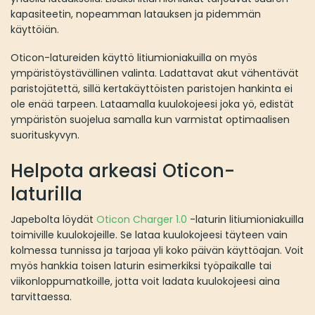
kapasiteetin, nopeamman latauksen ja pidemmän
käyttöiän.
Oticon-latureiden käyttö litiumioniakuilla on myös
ympäristöystävällinen valinta. Ladattavat akut vähentävät
paristojätettä, sillä kertakäyttöisten paristojen hankinta ei
ole enää tarpeen. Lataamalla kuulokojeesi joka yö, edistät
ympäristön suojelua samalla kun varmistat optimaalisen
suorituskyvyn.
Helpota arkeasi Oticon-
laturilla
Japebolta löydät
Oticon Charger 1.0
-laturin litiumioniakuilla
toimiville kuulokojeille. Se lataa kuulokojeesi täyteen vain
kolmessa tunnissa ja tarjoaa yli koko päivän käyttöajan. Voit
myös hankkia toisen laturin esimerkiksi työpaikalle tai
viikonloppumatkoille, jotta voit ladata kuulokojeesi aina
tarvittaessa.