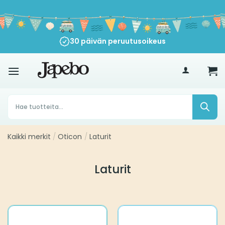
Siirry
sisältöön
30 päivän peruutusoikeus
€
35
Products
search
Kaikki merkit
/
Oticon
/
Laturit
Laturit