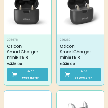
225678
226282
Oticon
Oticon
SmartCharger
SmartCharger
miniRITE R
miniBTE R
€
335.00
€
335.00
Lisää
Lisää
ostoskoriin
ostoskoriin