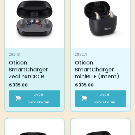
282113
268271
Oticon
Oticon
SmartCharger
SmartCharger
Zeal nxtCIC R
miniRITE (Intent)
€
335.00
€
335.00
Lisää
Lisää
ostoskoriin
ostoskoriin