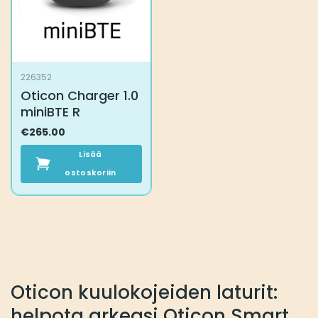
226352
Oticon Charger 1.0
miniBTE R
€
265.00
Lisää
ostoskoriin
Oticon kuulokojeiden laturit:
helpota arkeasi Oticon Smart