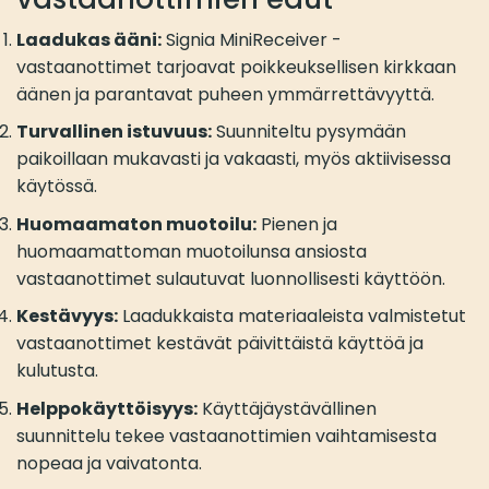
Laadukas ääni:
Signia MiniReceiver -
vastaanottimet tarjoavat poikkeuksellisen kirkkaan
äänen ja parantavat puheen ymmärrettävyyttä.
Turvallinen istuvuus:
Suunniteltu pysymään
paikoillaan mukavasti ja vakaasti, myös aktiivisessa
käytössä.
Huomaamaton muotoilu:
Pienen ja
huomaamattoman muotoilunsa ansiosta
vastaanottimet sulautuvat luonnollisesti käyttöön.
Kestävyys:
Laadukkaista materiaaleista valmistetut
vastaanottimet kestävät päivittäistä käyttöä ja
kulutusta.
Helppokäyttöisyys:
Käyttäjäystävällinen
suunnittelu tekee vastaanottimien vaihtamisesta
nopeaa ja vaivatonta.