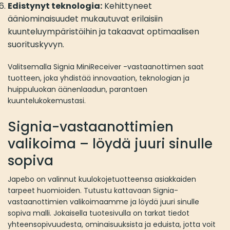
Edistynyt teknologia:
Kehittyneet
ääniominaisuudet mukautuvat erilaisiin
kuunteluympäristöihin ja takaavat optimaalisen
suorituskyvyn.
Valitsemalla Signia MiniReceiver -vastaanottimen saat
tuotteen, joka yhdistää innovaation, teknologian ja
huippuluokan äänenlaadun, parantaen
kuuntelukokemustasi.
Signia-vastaanottimien
valikoima – löydä juuri sinulle
sopiva
Japebo on valinnut kuulokojetuotteensa asiakkaiden
tarpeet huomioiden. Tutustu kattavaan Signia-
vastaanottimien valikoimaamme ja löydä juuri sinulle
sopiva malli. Jokaisella tuotesivulla on tarkat tiedot
yhteensopivuudesta, ominaisuuksista ja eduista, jotta voit