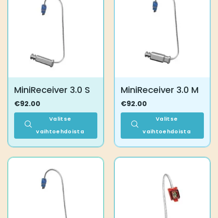
MiniReceiver 3.0 S
MiniReceiver 3.0 M
€
92.00
€
92.00
Valitse
Valitse
vaihtoehdoista
vaihtoehdoista
Tällä
Tällä
tuotteella
tuotteella
on
on
useampi
useampi
muunnelma.
muunnelma.
Voit
Voit
tehdä
tehdä
valinnat
valinnat