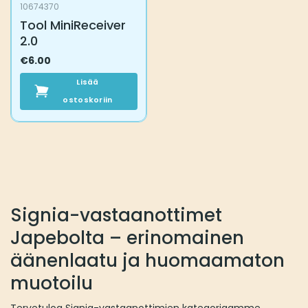
10674370
Tool MiniReceiver
2.0
€
6.00
Lisää
ostoskoriin
Signia-vastaanottimet
Japebolta – erinomainen
äänenlaatu ja huomaamaton
muotoilu