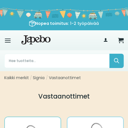
Siirry
sisältöön
Nopea toimitus
: 1-2 työpäivää
€
35
Products
search
Kaikki merkit
/
Signia
/
Vastaanottimet
Vastaanottimet