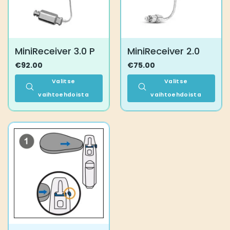
tuotteen
tuotteen
sivulla.
sivulla.
MiniReceiver 3.0 P
MiniReceiver 2.0
€
92.00
€
75.00
Valitse
Valitse
vaihtoehdoista
vaihtoehdoista
Tällä
Tällä
tuotteella
tuotteella
on
on
useampi
useampi
muunnelma.
muunnelma.
Voit
Voit
tehdä
tehdä
valinnat
valinnat
tuotteen
tuotteen
sivulla.
sivulla.