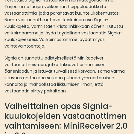
Tervetuloa Signia-vastaanottimien kategoriaamme.
Tarjoamme laajan valikoiman huippulaadukkaita
vastaanottimia, jotka parantavat kuuntelukokemustasi.
Nämä vastaanottimet ovat keskeinen osa Signia-
kuulokojeita, varmistaen kristallinkirkkaan äänen. Tutustu
valikoimaamme ja löydä täydellinen vastaanotin Signia-
kuulokojeeseesi. Valikoimastamme löydät myös
vaihtovaihtoehtoja.
Signia on tunnettu edistyksellisistä MiniReceiver-
vastaanottimistaan, jotka takaavat erinomaisen
äänenlaadun ja istuvat turvallisesti korvaan. Tämä varma
istuvuus on tärkeää selkeän puheen ymmärtämisen
kannalta ja mahdollistaa liikkumisen ilman, että
vastaanotin siirtyy paikaltaan.
Vaiheittainen opas Signia-
kuulokojeiden vastaanottimen
vaihtamiseen: MiniReceiver 2.0