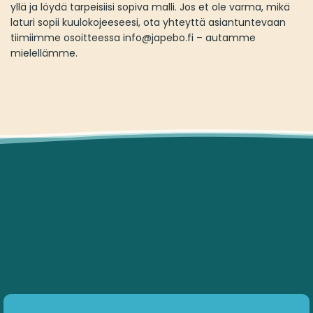
yllä ja löydä tarpeisiisi sopiva malli. Jos et ole varma, mikä
laturi sopii kuulokojeeseesi, ota yhteyttä asiantuntevaan
tiimiimme osoitteessa info@japebo.fi – autamme
mielellämme.