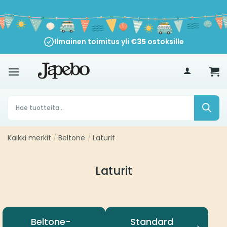
Siirry
sisältöön
Ilmainen toimitus yli
€
35
ostoksille
Products
search
Kaikki merkit
/
Beltone
/
Laturit
Laturit
Beltone-
Standard