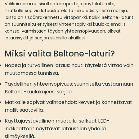
Valikoimamme sisältää kompakteja pöytälatureita,
matkalle sopivia latauskoteloita sekä edistyneitä malleja,
joissa on sisäänrakennettu virtapankki. Kaikki Beltone-laturit
on suunniteltu erityisesti yhteensopiviksi kuulokojemallisi
kanssa, varmistaen täyden yhteensopivuuden, oikeat
lataussyklit ja suojan sisäisille akuillesi.
Miksi valita Beltone-laturi?
Nopea ja turvallinen lataus: nauti täyteistä virtaa vain
muutamassa tunnissa.
Täydellinen yhteensopivuus: suunniteltu vastaamaan
Beltone-kuulokojeesi sarjaa.
Matkalle sopivat vaihtoehdot: kevyet ja kannettavat
mallit saatavilla.
Käyttäjäystävällinen muotoilu: selkeät LED-
indikaattorit näyttävät lataustilan yhdellä
silmäyksellä.