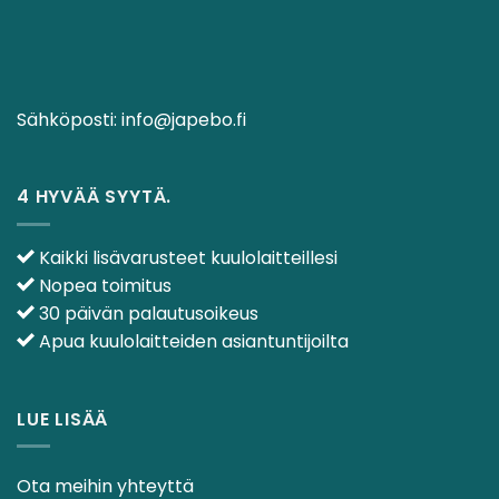
Sähköposti:
info@japebo.fi
4 HYVÄÄ SYYTÄ.
Kaikki lisävarusteet kuulolaitteillesi
Nopea toimitus
30 päivän palautusoikeus
Apua kuulolaitteiden asiantuntijoilta
LUE LISÄÄ
Ota meihin yhteyttä