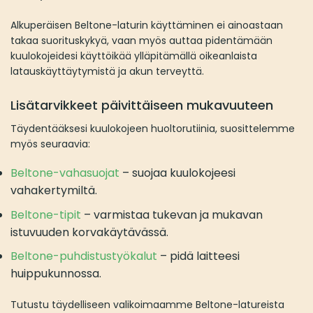
Alkuperäisen Beltone-laturin käyttäminen ei ainoastaan
takaa suorituskykyä, vaan myös auttaa pidentämään
kuulokojeidesi käyttöikää ylläpitämällä oikeanlaista
latauskäyttäytymistä ja akun terveyttä.
Lisätarvikkeet päivittäiseen mukavuuteen
Täydentääksesi kuulokojeen huoltorutiinia, suosittelemme
myös seuraavia:
Beltone-vahasuojat
– suojaa kuulokojeesi
vahakertymiltä.
Beltone-tipit
– varmistaa tukevan ja mukavan
istuvuuden korvakäytävässä.
Beltone-puhdistustyökalut
– pidä laitteesi
huippukunnossa.
Tutustu täydelliseen valikoimaamme Beltone-latureista