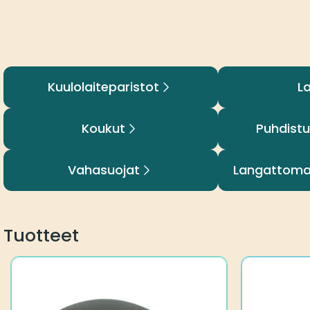
Kuulolaiteparistot
La
Koukut
Puhdistu
Vahasuojat
Langattomat
Tuotteet