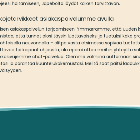
ojeesi hoitamiseen, Japebolta löydät kaiken tarvittavan.
okojetarvikkeet asiakaspalvelumme avulla
en asiakaspalvelun tarjoamiseen. Ymmärrämme, että uuden ku
staa, että tunnet olosi täysin luottavaiseksi ja tuetuksi koko p
htaisella neuvonnalla – olitpa vasta etsimässä sopivaa tuotetta
syttävää tai kaipaat ohjausta, älä epäröi ottaa meihin yhteyttä s
erkkosivujemme chat-palvelua. Olemme valmiina auttamaan sin
eitasi ja parantaa kuuntelukokemustasi. Meiltä saat paitsi laad
väisyyden.