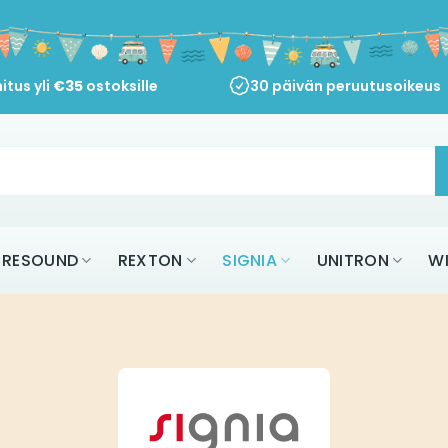
itus yli
€
35
ostoksille
30 päivän peruutusoikeus
RESOUND
REXTON
SIGNIA
UNITRON
W