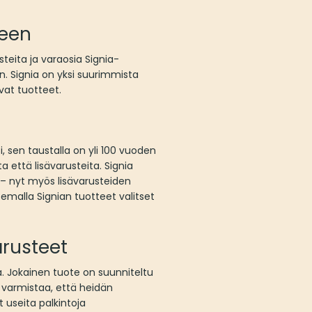
seen
teita ja varaosia Signia-
n. Signia on yksi suurimmista
vat tuotteet.
, sen taustalla on yli 100 vuoden
a että lisävarusteita. Signia
 – nyt myös lisävarusteiden
semalla Signian tuotteet valitset
arusteet
la. Jokainen tuote on suunniteltu
a varmistaa, että heidän
 useita palkintoja