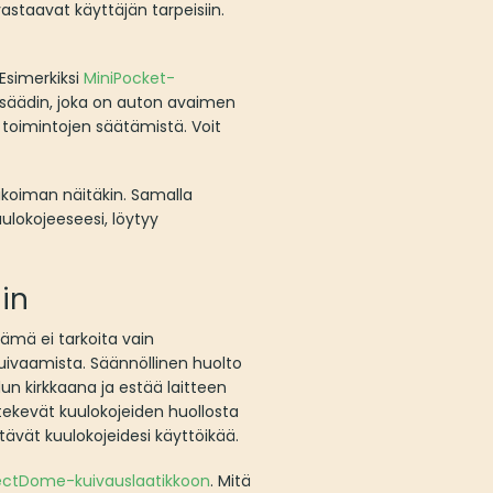
astaavat käyttäjän tarpeisiin.
 Esimerkiksi
MiniPocket-
osäädin, joka on auton avaimen
 toimintojen säätämistä. Voit
likoiman näitäkin. Samalla
kuulokojeeseesi, löytyy
iin
ämä ei tarkoita vain
kuivaamista. Säännöllinen huolto
un kirkkaana ja estää laitteen
 tekevät kuulokojeiden huollosta
ävät kuulokojeidesi käyttöikää.
ectDome-kuivauslaatikkoon
. Mitä