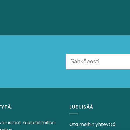
YYTÄ.
LUE LISÄÄ
varusteet kuulolaitteillesi
Ota meihin yhteyttä
mitus