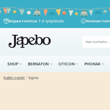
Siirry
sisältöön
Nopea toimitus
: 1-2 työpäivää
Ilmainen toim
Products
search
SHOP
BERNAFON
OTICON
PHONAK
Kaikki merkit
/
Signia