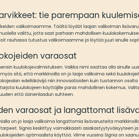
tarvikkeet: tie parempaan kuulemi
kkeiden valikoimaamme. Täältä löydät laajan valikoiman lisävarus
n huolella valittu, jotta saat parhaan mahdollisen kuulokokemukse
oit rauhassa tutustua valikoimaamme ja löytää juuri sinulle sopi
lokojeiden varaosat
nsin kuulokojevalmistuksen. Vaikka nimi saattaa olla sinulle uusi
yös sitä, että markkinoilla on jo laaja valikoima sekä kuulokojeit
kojealan edelläkävijä niin innovaatioiden kuin tuotannon osalta
tarjota kuulokojeen käyttäjille paras mahdollinen kokemus. Valit
uuden että äänenlaadun suhteen.
den varaosat ja langattomat lisäv
ialla on jo laaja valikoima langattomia lisävarusteita markkinoil
 tarpeet. Signia keskittyy voimakkaasti asiakastyytyväisyyteen j
ulokojeiden optimaalista käyttöä. Viime vuosina Signia on saanut