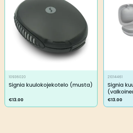
10936020
21014461
Signia kuulokojekotelo (musta)
Signia ku
(valkoine
€
13.00
€
13.00