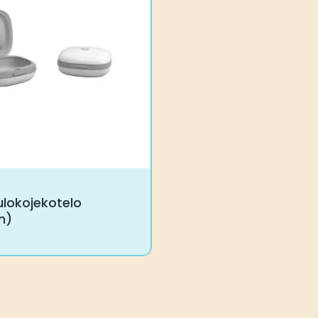
ulokojekotelo
n)