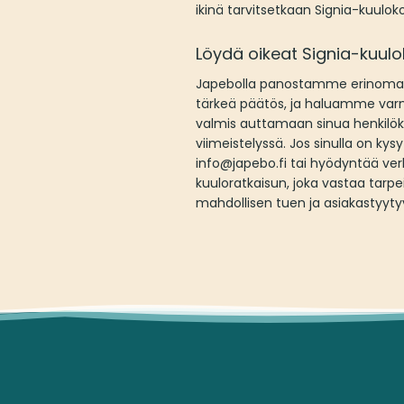
ikinä tarvitsetkaan Signia-kuulok
Löydä oikeat Signia-kuul
Japebolla panostamme erinomais
tärkeä päätös, ja haluamme varmi
valmis auttamaan sinua henkilöko
viimeistelyssä. Jos sinulla on ky
info@japebo.fi tai hyödyntää v
kuuloratkaisun, joka vastaa tarp
mahdollisen tuen ja asiakastyyty