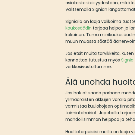
asiakaskeskeisyydestään, mikä ku
Valitsemalla Signian langattomat
Signialla on laaja valikoima tuot
kaukosäädin
tarjoaa helpon ja la
kokoinen. Tämä minikaukosäädin a
muun muassa säätää äänenvoimakk
Jos etsit muita tarvikkeita, kuten
kannattaa tutustua myös
Signia
verkkosivustoltamme.
Älä unohda huoltoa
Jos haluat saada parhaan mahdol
ylimääräisten akkujen varalla pi
varmistaa kuulokojeen optimaalise
toimintahäiriöt. Japebolla tarjoa
mahdollisimman helppoa ja tehok
Huoltotarpeisiisi meillä on laaja 