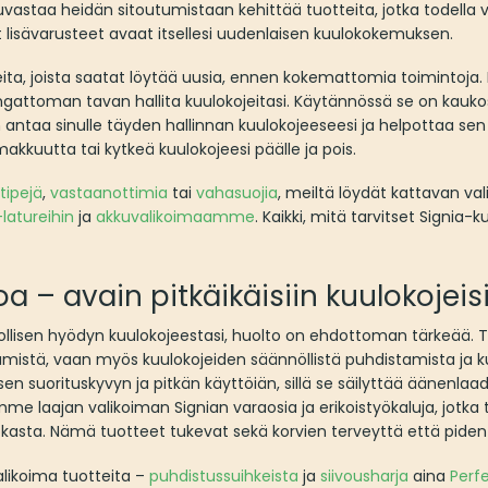
vastaa heidän sitoutumistaan kehittää tuotteita, jotka todella v
 lisävarusteet avaat itsellesi uudenlaisen kuulokokemuksen.
teita, joista saatat löytää uusia, ennen kokemattomia toimintoja.
ngattoman tavan hallita kuulokojeitasi. Käytännössä se on kauk
ntaa sinulle täyden hallinnan kuulokojeeseesi ja helpottaa sen
uutta tai kytkeä kuulokojeesi päälle ja pois.
tipejä
,
vastaanottimia
tai
vahasuojia
, meiltä löydät kattavan va
-latureihin
ja
akkuvalikoimaamme
. Kaikki, mitä tarvitset Signia-
 – avain pitkäikäisiin kuulokojeis
lisen hyödyn kuulokojeestasi, huolto on ehdottoman tärkeää. T
tämistä, vaan myös kuulokojeiden säännöllistä puhdistamista ja 
n suorituskyvyn ja pitkän käyttöiän, sillä se säilyttää äänenlaad
mme laajan valikoiman Signian varaosia ja erikoistyökaluja, jotka
asta. Nämä tuotteet tukevat sekä korvien terveyttä että pident
valikoima tuotteita –
puhdistussuihkeista
ja
siivousharja
aina
Perf