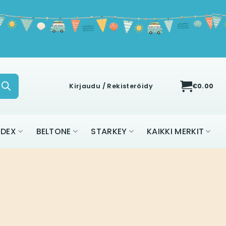
Kirjaudu / Rekisteröidy
€
0.00
IDEX
BELTONE
STARKEY
KAIKKI MERKIT