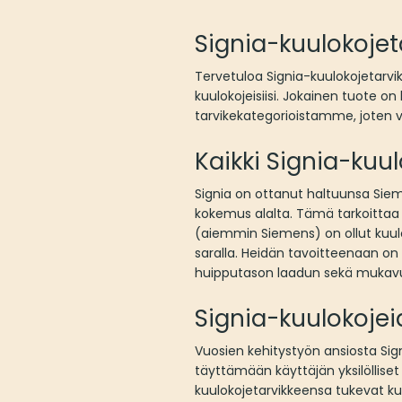
Signia-kuulokoje
Tervetuloa Signia-kuulokojetarvi
kuulokojeisiisi. Jokainen tuote o
tarvikekategorioistamme, joten v
Kaikki Signia-kuu
Signia on ottanut haltuunsa Sieme
kokemus alalta. Tämä tarkoittaa m
(aiemmin Siemens) on ollut kuulo
saralla. Heidän tavoitteenaan on 
huipputason laadun sekä mukav
Signia-kuulokojei
Vuosien kehitystyön ansiosta Sign
täyttämään käyttäjän yksilölliset
kuulokojetarvikkeensa tukevat ku