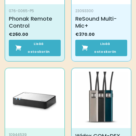
076-0065-P5
23093300
Phonak Remote
ReSound Multi-
Control
Mic+
€
260.00
€
370.00
Lisää
Lisää
ostoskoriin
ostoskoriin
Widex COM-DEX
10944539