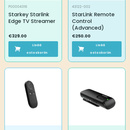
P00004316
43122-002
Starkey Starlink
StarLink Remote
Edge TV Streamer
Control
(Advanced)
€
329.00
€
250.00
Lisää
Lisää
ostoskoriin
ostoskoriin