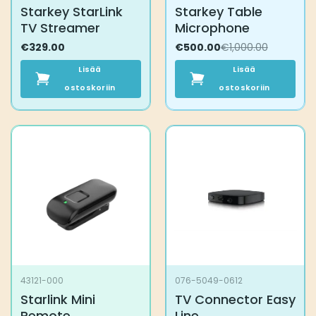
Starkey StarLink
Starkey Table
TV Streamer
Microphone
€
329.00
Alkuperäinen
€
Nykyinen
500.00
€
1,000.00
hinta
hinta
oli:
on:
Lisää
Lisää
€1,000.00.
€500.00.
ostoskoriin
ostoskoriin
43121-000
076-5049-0612
Starlink Mini
TV Connector Easy
Remote
Line