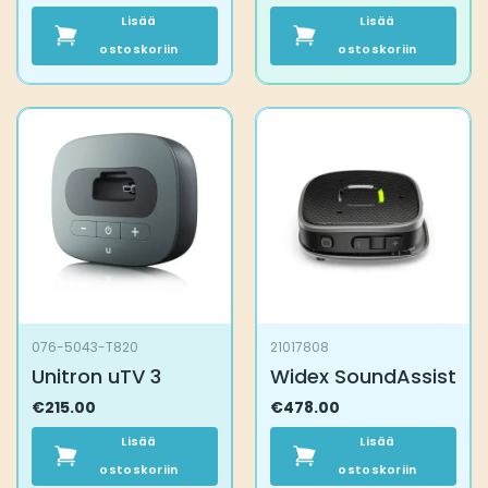
Lisää
Lisää
ostoskoriin
ostoskoriin
076-5043-T820
21017808
Unitron uTV 3
Widex SoundAssist
€
215.00
€
478.00
Lisää
Lisää
ostoskoriin
ostoskoriin