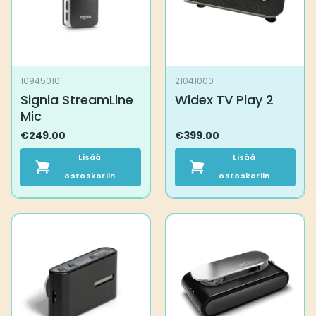
10945010
21041000
Signia StreamLine
Widex TV Play 2
Mic
€
249.00
€
399.00
Lisää
Lisää
ostoskoriin
ostoskoriin