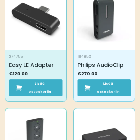
274755
194850
Easy LE Adapter
Philips AudioClip
€
120.00
€
270.00
Lisää
Lisää
ostoskoriin
ostoskoriin