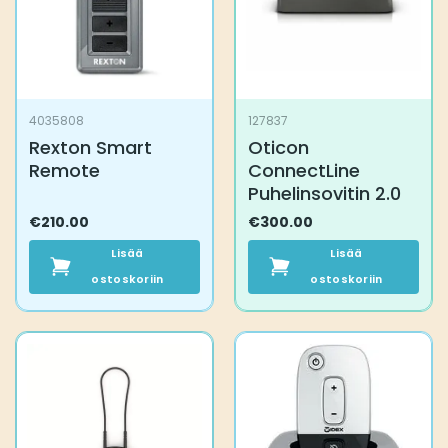
4035808
127837
Rexton Smart
Oticon
Remote
ConnectLine
Puhelinsovitin 2.0
€
210.00
€
300.00
Lisää
Lisää
ostoskoriin
ostoskoriin