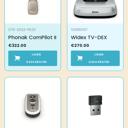
076-0023-P520
10985597
Phonak ComPilot II
Widex TV-DEX
€
322.00
€
270.00
Lisää
Lisää
ostoskoriin
ostoskoriin