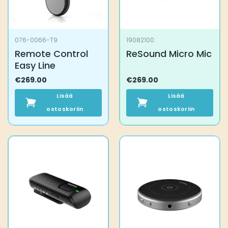
076-0066-T9
19082100
Remote Control
ReSound Micro Mic
Easy Line
€
269.00
€
269.00
Lisää
Lisää
ostoskoriin
ostoskoriin