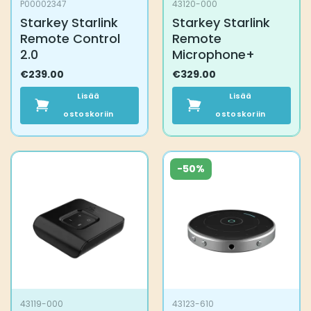
P00002347
43120-000
Starkey Starlink
Starkey Starlink
Remote Control
Remote
2.0
Microphone+
€
239.00
€
329.00
Lisää
Lisää
ostoskoriin
ostoskoriin
-50%
43119-000
43123-610