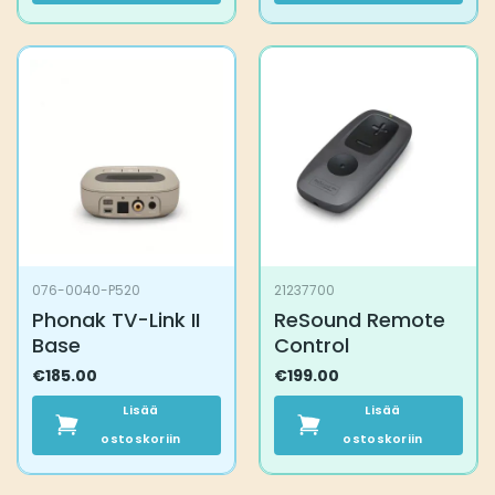
076-0040-P520
21237700
Phonak TV-Link II
ReSound Remote
Base
Control
€
185.00
€
199.00
Lisää
Lisää
ostoskoriin
ostoskoriin