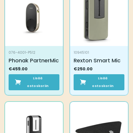
076-4001-P512
10945101
Phonak PartnerMic
Rexton Smart Mic
€
459.00
€
250.00
Lisää
Lisää
ostoskoriin
ostoskoriin