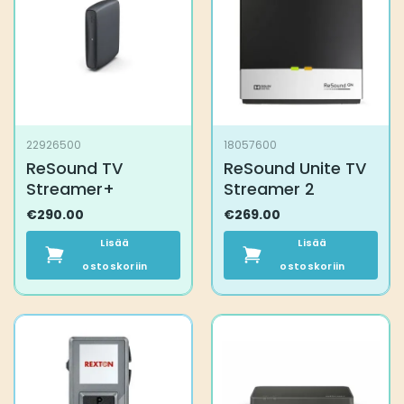
tehdä
valinnat
tuotteen
sivulla.
22926500
18057600
ReSound TV
ReSound Unite TV
Streamer+
Streamer 2
€
290.00
€
269.00
Lisää
Lisää
ostoskoriin
ostoskoriin