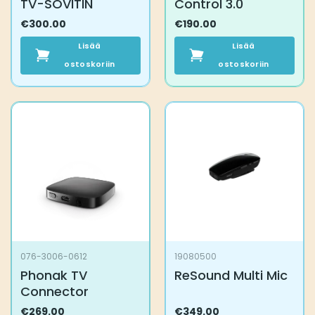
TV-SOVITIN
Control 3.0
€
300.00
€
190.00
Lisää
Lisää
ostoskoriin
ostoskoriin
076-3006-0612
19080500
Phonak TV
ReSound Multi Mic
Connector
€
269.00
€
349.00