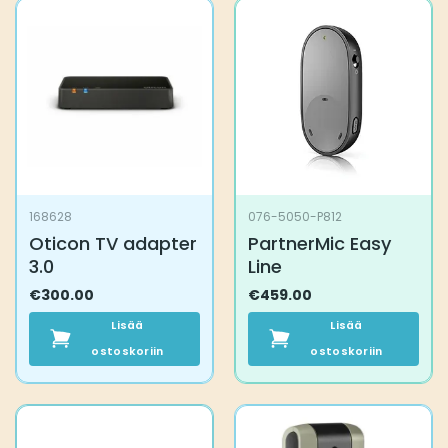
168628
076-5050-P812
Oticon TV adapter
PartnerMic Easy
3.0
Line
€
300.00
€
459.00
Lisää
Lisää
ostoskoriin
ostoskoriin