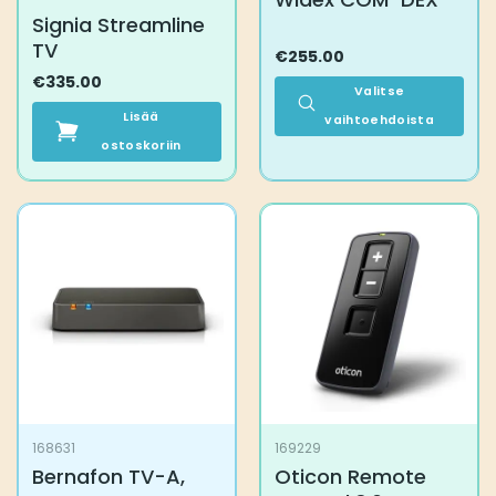
Signia Streamline
TV
€
255.00
€
335.00
Valitse
Lisää
vaihtoehdoista
ostoskoriin
Tällä
tuotteella
on
useampi
muunnelma.
Voit
tehdä
valinnat
tuotteen
sivulla.
168631
169229
Bernafon TV-A,
Oticon Remote