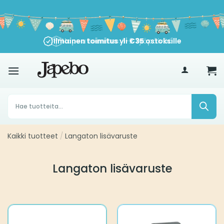
Siirry
sisältöön
Ilmainen toimitus yli
€
35
ostoksille
Products
search
Kaikki tuotteet
/
Langaton lisävaruste
Langaton lisävaruste