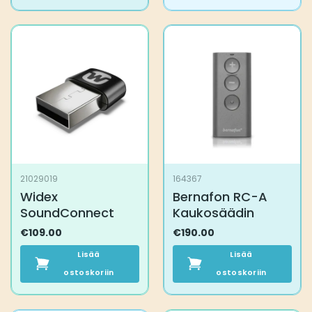
21029019
164367
Widex
Bernafon RC-A
SoundConnect
Kaukosäädin
€
109.00
€
190.00
Lisää
Lisää
ostoskoriin
ostoskoriin