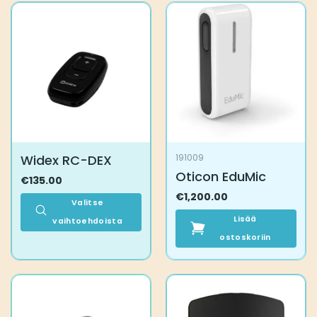
Widex RC-DEX
191009
Oticon EduMic
€
135.00
€
1,200.00
Valitse
Lisää
vaihtoehdoista
Tällä
ostoskoriin
tuotteella
on
useampi
muunnelma.
Voit