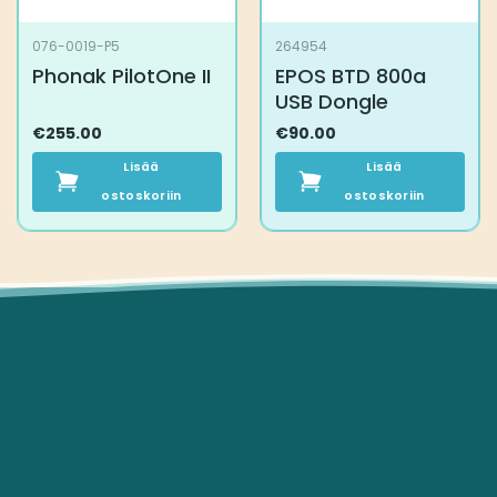
076-0019-P5
264954
Phonak PilotOne II
EPOS BTD 800a
USB Dongle
€
255.00
€
90.00
Lisää
Lisää
ostoskoriin
ostoskoriin