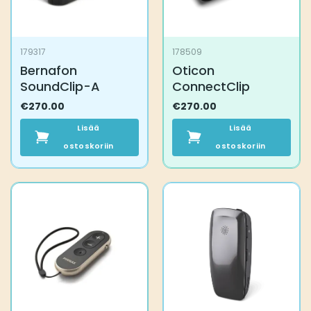
179317
178509
Bernafon
Oticon
SoundClip-A
ConnectClip
€
270.00
€
270.00
Lisää
Lisää
ostoskoriin
ostoskoriin