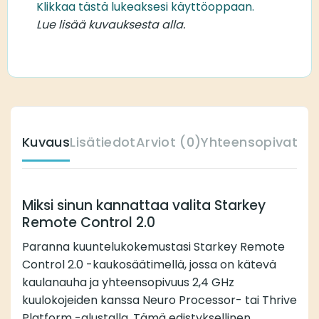
Klikkaa tästä lukeaksesi käyttöoppaan.
Lue lisää kuvauksesta alla.
Kuvaus
Lisätiedot
Arviot (0)
Yhteensopivat ku
Miksi sinun kannattaa valita Starkey
Remote Control 2.0
Paranna kuuntelukokemustasi Starkey Remote
Control 2.0 -kaukosäätimellä, jossa on kätevä
kaulanauha ja yhteensopivuus 2,4 GHz
kuulokojeiden kanssa Neuro Processor- tai Thrive
Platform -alustalla. Tämä edistyksellinen