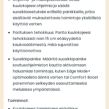
kuulokojeesi ohjelmia ja säädä
suosikkiasetuksiisi erillisillä painikkeilla, jotka
sisältävät mukautettavia toimintoja yksilöllistä
käyttöä varten.
Parituksen tehokkuus: Parita kuulokojeesi
tehokkaasti noin 15 cm etäisyydeltä
kaukosäätimestä, mikä sujuvoittaa
käyttöönottoa.
Suosikkipainike: Määritä suosikkipainike
sovitusohjelmiston kautta aktivoimaan
haluamiasi toimintoja, kuten Edge Mode+
optimaalista ääntä varten tai Comfort Boost
paremman selkeyden saavuttamiseksi
meluisissa ympäristöissä.
Toiminnot:
Kuulokojeen toimintojen etäohjaus