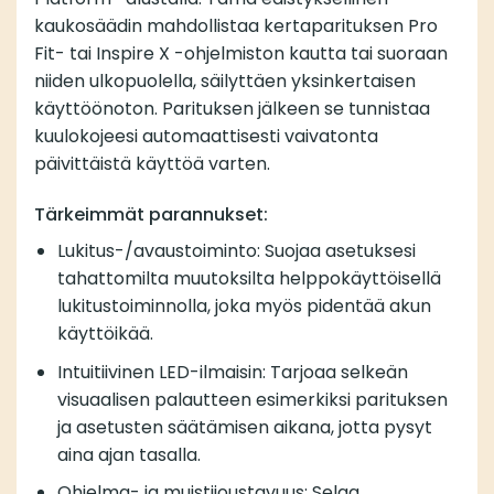
kaukosäädin mahdollistaa kertaparituksen Pro
Fit- tai Inspire X -ohjelmiston kautta tai suoraan
niiden ulkopuolella, säilyttäen yksinkertaisen
käyttöönoton. Parituksen jälkeen se tunnistaa
kuulokojeesi automaattisesti vaivatonta
päivittäistä käyttöä varten.
Tärkeimmät parannukset:
Lukitus-/avaustoiminto: Suojaa asetuksesi
tahattomilta muutoksilta helppokäyttöisellä
lukitustoiminnolla, joka myös pidentää akun
käyttöikää.
Intuitiivinen LED-ilmaisin: Tarjoaa selkeän
visuaalisen palautteen esimerkiksi parituksen
ja asetusten säätämisen aikana, jotta pysyt
aina ajan tasalla.
Ohjelma- ja muistijoustavuus: Selaa