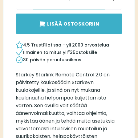
LISÄÄ OSTOSKORIIN
4.5 TrustPilotissa - yli 2000 arvostelua
€
Ilmainen toimitus yli
35
ostoksille
30 päivän peruutusoikeus
Starkey Starlink Remote Control 2.0 on
päivitetty kaukosäädin Starkeyn
kuulokojeille, ja siinä on nyt mukana
kaulanauha helpompaa kuljettamista
varten. Sen avulla voit säätää
äänenvoimakkuutta, vaihtaa ohjelmia,
mykistää äänen ja tehdä muita asetuksia
vaivattomasti intuitiivisen muotoilun ja
suurikokoisten, helppokäyttöisten