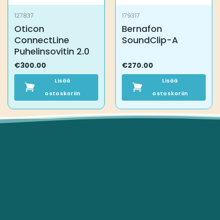
127837
179317
Oticon
Bernafon
ConnectLine
SoundClip-A
Puhelinsovitin 2.0
€
300.00
€
270.00
Lisää
Lisää
ostoskoriin
ostoskoriin