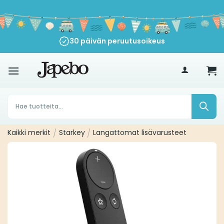
Siirry
sisältöön
30 päivän peruutusoikeus
€
35
Products
search
Kaikki merkit
/
Starkey
/
Langattomat lisävarusteet