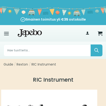
Siirry
sisältöön
Ilmainen toimitus yli
€
35
ostoksille
Products
search
Guide
/
Rexton
/
RIC Instrument
RIC Instrument