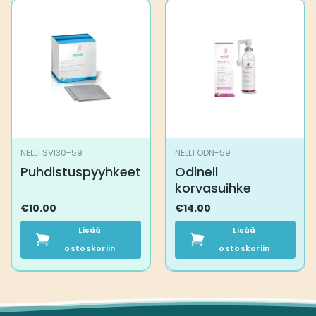
NELL1 SVI30-59
NELL1 ODN-59
Puhdistuspyyhkeet
Odinell
korvasuihke
€
10.00
€
14.00
Lisää
Lisää
ostoskoriin
ostoskoriin