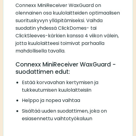
Connexx MiniReceiver WaxGuard on
olennainen osa kuulolaitteiden optimaalisen
suorituskyvyn ylläpitämiseksi. Vaihda
suodatin yhdessä ClickDomes- tai
ClickSleeves-kärkien kanssa 4 viikon välein,
jotta kuulolaitteesi toimivat parhaalla
mahdollisella tavalla.
Connexx MiniReceiver WaxGuard -
suodattimen edut:
Estää korvavahan kertymisen ja
tukkeutumisen kuulolaitteisiin
Helppo ja nopea vaihtaa
Sisältää uuden suodattimen, joka on
esiasennettu vaihtotyökaluun