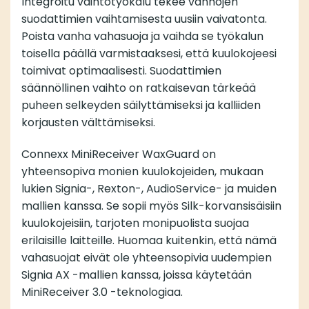
Integroitu vaihtotyökalu tekee vanhojen
suodattimien vaihtamisesta uusiin vaivatonta.
Poista vanha vahasuoja ja vaihda se työkalun
toisella päällä varmistaaksesi, että kuulokojeesi
toimivat optimaalisesti. Suodattimien
säännöllinen vaihto on ratkaisevan tärkeää
puheen selkeyden säilyttämiseksi ja kalliiden
korjausten välttämiseksi.
Connexx MiniReceiver WaxGuard on
yhteensopiva monien kuulokojeiden, mukaan
lukien Signia-, Rexton-, AudioService- ja muiden
mallien kanssa. Se sopii myös Silk-korvansisäisiin
kuulokojeisiin, tarjoten monipuolista suojaa
erilaisille laitteille. Huomaa kuitenkin, että nämä
vahasuojat eivät ole yhteensopivia uudempien
Signia AX -mallien kanssa, joissa käytetään
MiniReceiver 3.0 -teknologiaa.