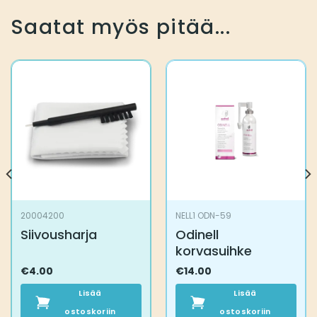
Saatat myös pitää...
20004200
NELL1 ODN-59
Siivousharja
Odinell
korvasuihke
€
4.00
€
14.00
Lisää
Lisää
ostoskoriin
ostoskoriin