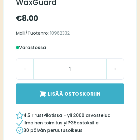
WaxGuard
€
8.00
Malli/Tuotenro
: 10962332
Varastossa
Connexx miniReciever WaxGuard määrä
LISÄÄ OSTOSKORIIN
4.5 TrustPilotissa - yli 2000 arvostelua
€
Ilmainen toimitus yli
35
ostoksille
30 päivän peruutusoikeus