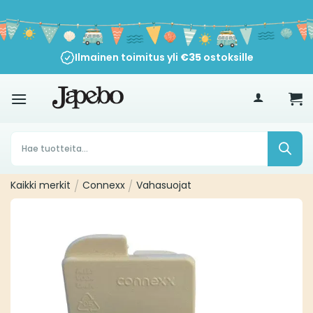
Siirry
sisältöön
Ilmainen toimitus yli
30 päivän peruutusoikeus
€
35
ostoksille
Products
search
Kaikki merkit
/
Connexx
/
Vahasuojat