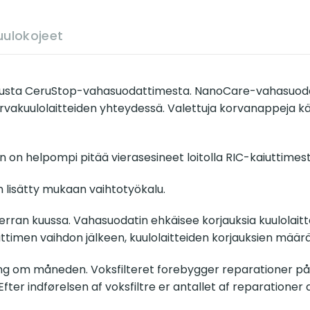
uulokojeet
sta CeruStop-vahasuodattimesta. NanoCare-vahasuodatin
rvakuulolaitteiden yhteydessä. Valettuja korvanappeja 
 on helpompi pitää vierasesineet loitolla RIC-kaiuttimest
n lisätty mukaan vaihtotyökalu.
ran kuussa. Vahasuodatin ehkäisee korjauksia kuulolaitte
ttimen vaihdon jälkeen, kuulolaitteiden korjauksien mää
gang om måneden. Voksfilteret forebygger reparationer 
 Efter indførelsen af voksfiltre er antallet af reparatione