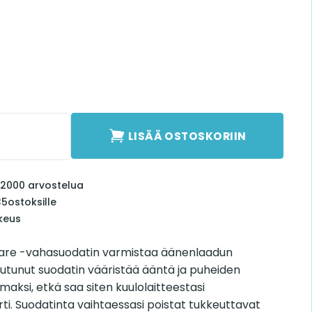
uard määrä
LISÄÄ OSTOSKORIIN
li 2000 arvostelua
35
ostoksille
keus
are -vahasuodatin varmistaa äänenlaadun
eutunut suodatin vääristää ääntä ja puheiden
maksi, etkä saa siten kuulolaitteestasi
irti. Suodatinta vaihtaessasi poistat tukkeuttavat