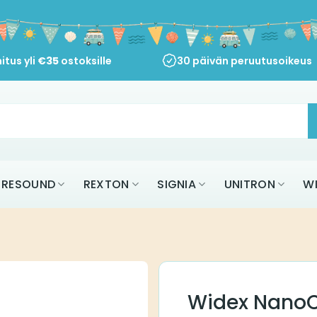
itus yli
€
35
ostoksille
30 päivän peruutusoikeus
RESOUND
REXTON
SIGNIA
UNITRON
W
Widex Nano