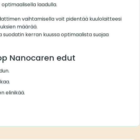
 optimaalisella laadulla.
attimen vaihtamisella voit pidentää kuulolaitteesi
jauksien määrää.
a suodatin kerran kuussa optimaalista suojaa
op Nanocaren edut
dun.
ikaa.
n elinikää.
.