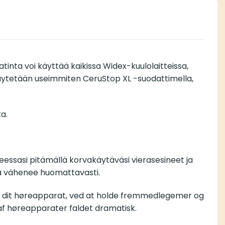
ta voi käyttää kaikissa Widex-kuulolaitteissa,
käytetään useimmiten CeruStop XL -suodattimella,
a.
essasi pitämällä korvakäytäväsi vierasesineet ja
rä vähenee huomattavasti.
på dit høreapparat, ved at holde fremmedlegemer og
r af høreapparater faldet dramatisk.