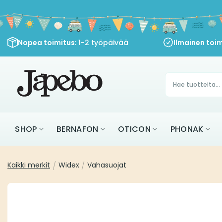
Siirry
sisältöön
Nopea toimitus
: 1-2 työpäivää
Ilmainen toim
Products
search
SHOP
BERNAFON
OTICON
PHONAK
Kaikki merkit
/
Widex
/
Vahasuojat