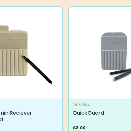
10962504
miniReciever
QuickGuard
d
€
8.00