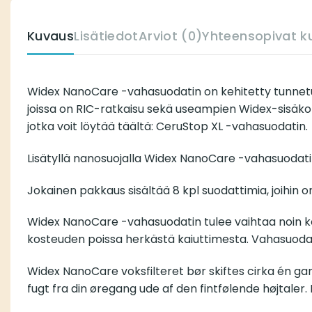
Kuvaus
Lisätiedot
Arviot (0)
Yhteensopivat k
Widex NanoCare -vahasuodatin on kehitetty tunnetu
joissa on RIC-ratkaisu sekä useampien Widex-sisäko
jotka voit löytää täältä:
CeruStop XL -vahasuodatin
.
Lisätyllä nanosuojalla Widex NanoCare -vahasuodatin
Jokainen pakkaus sisältää 8 kpl suodattimia, joihin o
Widex NanoCare -vahasuodatin tulee vaihtaa noin ker
kosteuden poissa herkästä kaiuttimesta. Vahasuoda
Widex NanoCare voksfilteret bør skiftes cirka én 
fugt fra din øregang ude af den fintfølende højtaler.