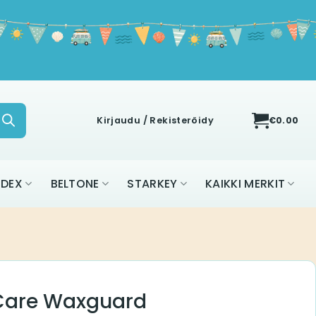
Kirjaudu / Rekisteröidy
€
0.00
IDEX
BELTONE
STARKEY
KAIKKI MERKIT
Care Waxguard