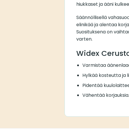
hiukkaset ja ääni kulkee
Säännöllisellä vahasuod
elinikää ja alentaa kor
Suosituksena on vaihta
varten.
Widex Cerust
Varmistaa äänenlaa
Hylkää kosteutta ja l
Pidentää kuulolaittee
Vähentää korjauksia