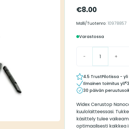
€
8.00
Malli/Tuotenro
: 10978857
Varastossa
Widex NanoCare Waxg
4.5 TrustPilotissa - y
€
Ilmainen toimitus yli
30 päivän peruutusoi
Widex Cerustop Nanoc
kuulolaitteessasi. Tukk
käsittely tulee vaikeam
optimaalisesti kaikkea 