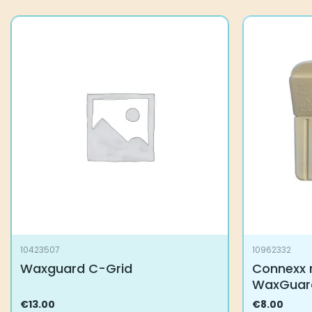
10423507
10962332
Waxguard C-Grid
Connexx 
WaxGuar
€
13.00
€
8.00