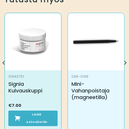
10943761
098-0148
Signia
Mini-
Kuivauskuppi
Vahanpoistaja
(magneetilla)
€
7.00
Lisää
ostoskoriin