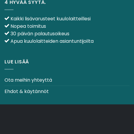
4 HYVÄÄ SYYTÄ.
Kaikki lisävarusteet kuulolaitteillesi
Nopea toimitus
30 päivän palautusoikeus
Apua kuulolaitteiden asiantuntijoilta
LUE LISÄÄ
Ota meihin yhteyttä
Ehdot & käytännöt
CO2-NEUTRAALI VERKKOSIVUSTO