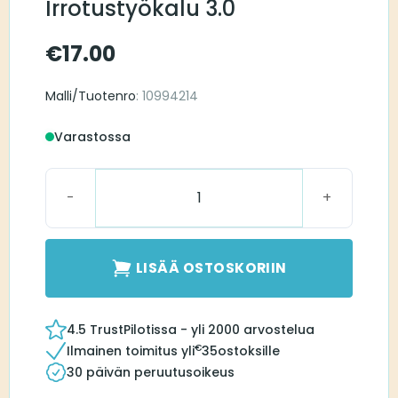
Irrotustyökalu 3.0
€
17.00
Malli/Tuotenro
: 10994214
Varastossa
Signia Irrotustyökalu 3.0 määrä
LISÄÄ OSTOSKORIIN
4.5 TrustPilotissa - yli 2000 arvostelua
€
Ilmainen toimitus yli
35
ostoksille
30 päivän peruutusoikeus