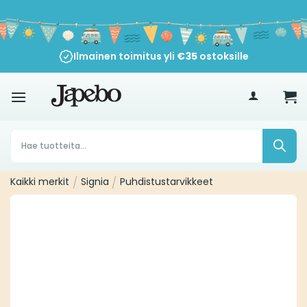
Siirry
sisältöön
Ilmainen toimitus yli
€
35
ostoksille
Products
search
Kaikki merkit
/
Signia
/
Puhdistustarvikkeet