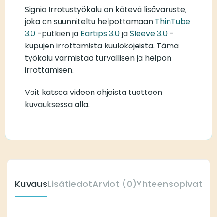
Signia Irrotustyökalu on kätevä lisävaruste,
joka on suunniteltu helpottamaan
ThinTube
3.0
-putkien ja
Eartips 3.0
ja
Sleeve 3.0
-
kupujen irrottamista kuulokojeista. Tämä
työkalu varmistaa turvallisen ja helpon
irrottamisen.
Voit katsoa videon ohjeista tuotteen
kuvauksessa alla.
Kuvaus
Lisätiedot
Arviot (0)
Yhteensopivat ku