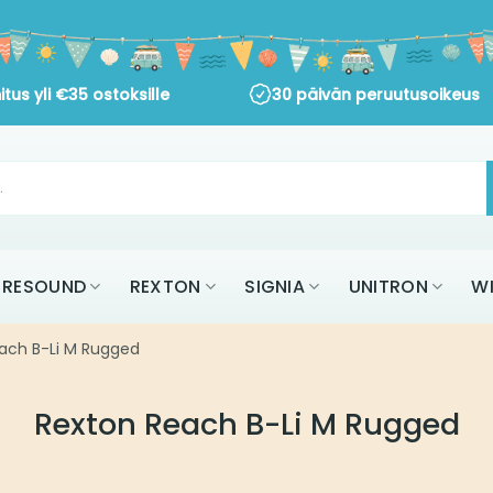
s yli
€
35
ostoksille
30 päivän peruutusoikeus
AK
RESOUND
REXTON
SIGNIA
UNITR
KAIKKI MERKIT
B-Li M Rugged
Rexton Reach B-Li M Rugged