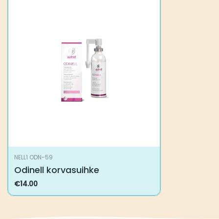
NELL1 ODN-59
Odinell korvasuihke
€
14.00