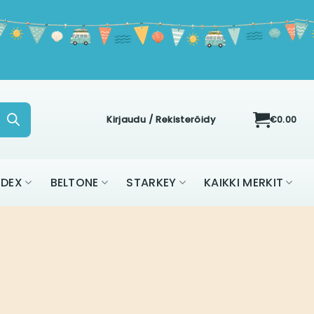
Kirjaudu / Rekisteröidy
€
0.00
ON
WIDEX
BELTONE
STARKEY