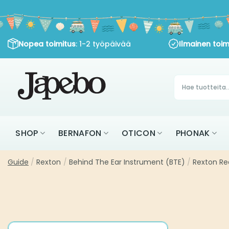
Siirry
sisältöön
: 1-2 työpäivää
Nopea toimitus
Ilmainen toimitu
Products
search
SHOP
BERNAFON
OTICON
PHON
Guide
Rexton
Behind The Ear Instrument (BTE)
Rexton Reach 
/
/
/