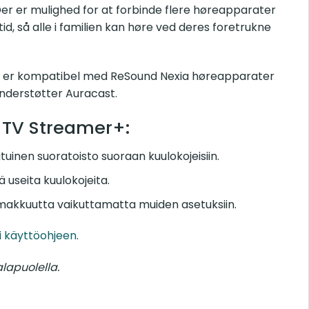
er er mulighed for at forbinde flere høreapparater
d, så alle i familien kan høre ved deres foretrukne
 er kompatibel med ReSound Nexia høreapparater
nderstøtter Auracast.
 TV Streamer+:
inen suoratoisto suoraan kuulokojeisiin.
 useita kuulokojeita.
akkuutta vaikuttamatta muiden asetuksiin.
i käyttöohjeen
.
lapuolella.