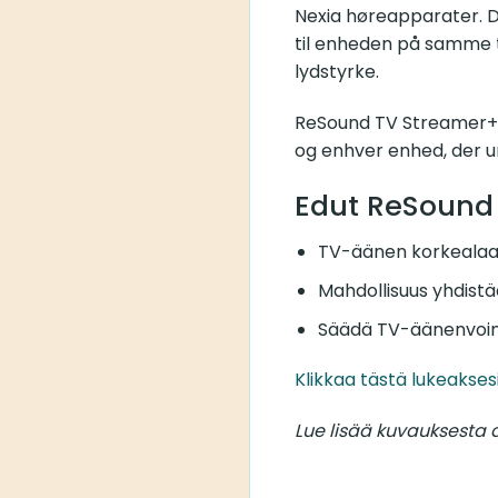
Nexia høreapparater. D
til enheden på samme ti
lydstyrke.
ReSound TV Streamer+
og enhver enhed, der u
Edut ReSound
TV-äänen korkealaatu
Mahdollisuus yhdistää
Säädä TV-äänenvoim
Klikkaa tästä lukeakses
Lue lisää kuvauksesta a