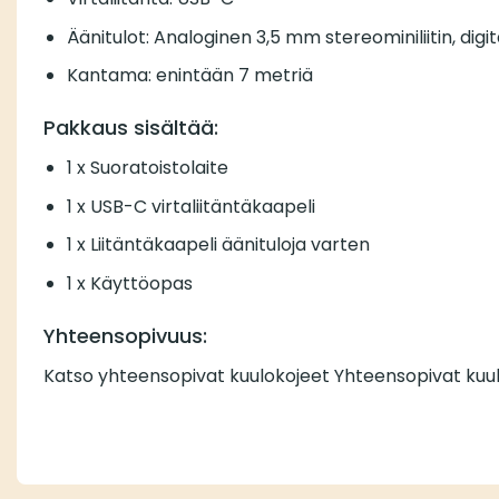
Äänitulot: Analoginen 3,5 mm stereominiliitin, dig
Kantama: enintään 7 metriä
Pakkaus sisältää:
1 x Suoratoistolaite
1 x USB-C virtaliitäntäkaapeli
1 x Liitäntäkaapeli äänituloja varten
1 x Käyttöopas
Yhteensopivuus:
Katso yhteensopivat kuulokojeet Yhteensopivat kuulo