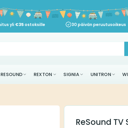
itus yli
€
35
ostoksille
30 päivän peruutusoikeus
RESOUND
REXTON
SIGNIA
UNITRON
W
ReSound TV 