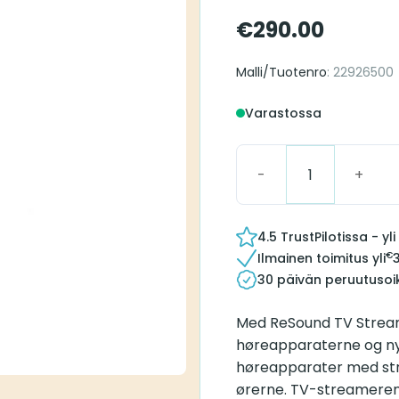
€
290.00
Malli/Tuotenro
: 22926500
Varastossa
ReSound TV Streamer+
4.5 TrustPilotissa - y
€
Ilmainen toimitus yli
30 päivän peruutusoi
Med ReSound TV Stream
høreapparaterne og nyde
høreapparater med stre
ørerne. TV-streameren 