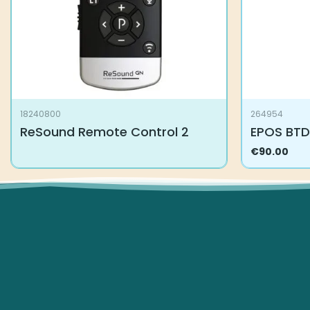
18240800
264954
ReSound Remote Control 2
EPOS BTD
€
90.00