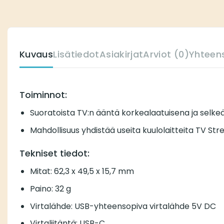
Kuvaus
Lisätiedot
Asiakirjat
Arviot (0)
Yhteens
Toiminnot:
Suoratoista TV:n ääntä korkealaatuisena ja selkeä
Mahdollisuus yhdistää useita kuulolaitteita TV St
Tekniset tiedot:
Mitat: 62,3 x 49,5 x 15,7 mm
Paino: 32 g
Virtalähde: USB-yhteensopiva virtalähde 5V DC
Virtaliitäntä: USB-C