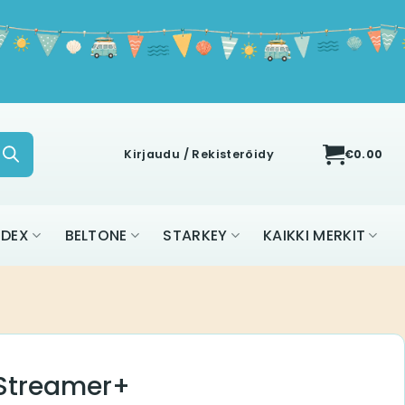
Kirjaudu / Rekisteröidy
€
0.00
IDEX
BELTONE
STARKEY
KAIKKI MERKIT
Streamer+