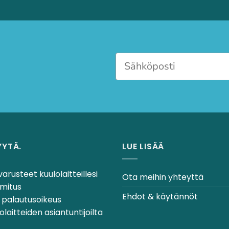
YYTÄ.
LUE LISÄÄ
varusteet kuulolaitteillesi
Ota meihin yhteyttä
mitus
Ehdot & käytännöt
 palautusoikeus
laitteiden asiantuntijoilta