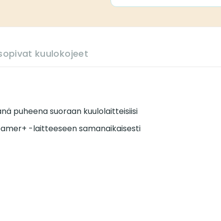
opivat kuulokojeet
nä puheena suoraan kuulolaitteisiisi
reamer+ -laitteeseen samanaikaisesti