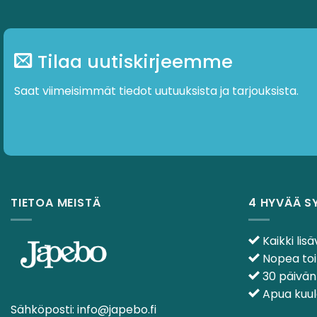
Tilaa uutiskirjeemme
Saat viimeisimmät tiedot uutuuksista ja tarjouksista.
TIETOA MEISTÄ
4 HYVÄÄ S
Kaikki lisä
Nopea toi
30 päivän
Apua kuulo
Sähköposti:
info@japebo.fi