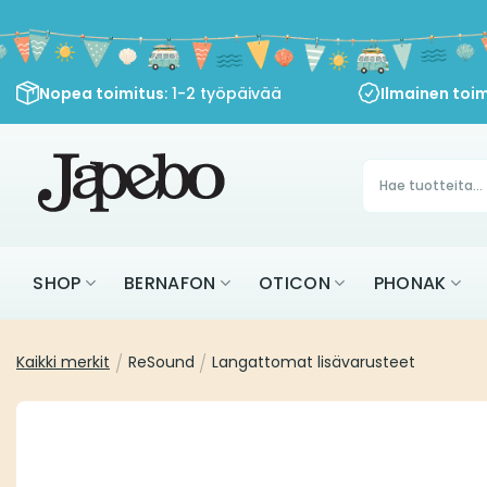
Siirry
sisältöön
Nopea toimitus
: 1-2 työpäivää
Ilmainen toim
Products
search
SHOP
BERNAFON
OTICON
PHONAK
Kaikki merkit
/
ReSound
/
Langattomat lisävarusteet