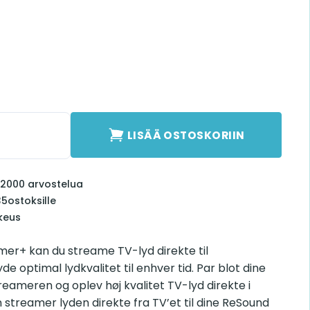
 määrä
LISÄÄ OSTOSKORIIN
li 2000 arvostelua
35
ostoksille
keus
er+ kan du streame TV-lyd direkte til
 optimal lydkvalitet til enhver tid. Par blot dine
ameren og oplev høj kvalitet TV-lyd direkte i
streamer lyden direkte fra TV’et til dine ReSound