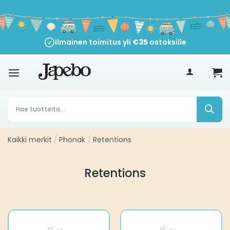
Siirry
sisältöön
Ilmainen toimitus yli
€
35
ostoksille
Products
search
Kaikki merkit
/
Phonak
/
Retentions
Retentions