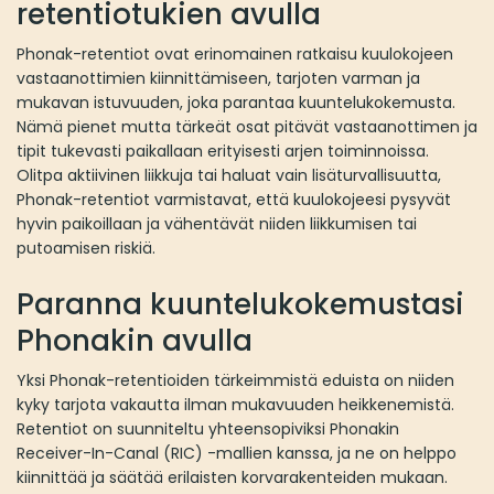
retentiotukien avulla
Phonak-retentiot ovat erinomainen ratkaisu kuulokojeen
vastaanottimien kiinnittämiseen, tarjoten varman ja
mukavan istuvuuden, joka parantaa kuuntelukokemusta.
Nämä pienet mutta tärkeät osat pitävät vastaanottimen ja
tipit tukevasti paikallaan erityisesti arjen toiminnoissa.
Olitpa aktiivinen liikkuja tai haluat vain lisäturvallisuutta,
Phonak-retentiot varmistavat, että kuulokojeesi pysyvät
hyvin paikoillaan ja vähentävät niiden liikkumisen tai
putoamisen riskiä.
Paranna kuuntelukokemustasi
Phonakin avulla
Yksi Phonak-retentioiden tärkeimmistä eduista on niiden
kyky tarjota vakautta ilman mukavuuden heikkenemistä.
Retentiot on suunniteltu yhteensopiviksi Phonakin
Receiver-In-Canal (RIC) -mallien kanssa, ja ne on helppo
kiinnittää ja säätää erilaisten korvarakenteiden mukaan.