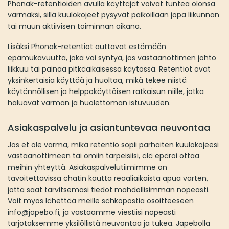
Phonak-retentioiden avulla käyttäjät voivat tuntea olonsa
varmaksi, sillä kuulokojeet pysyvät paikoillaan jopa liikunnan
tai muun aktiivisen toiminnan aikana.
Lisäksi Phonak-retentiot auttavat estämään
epämukavuutta, joka voi syntyä, jos vastaanottimen johto
liikkuu tai painaa pitkäaikaisessa käytössä. Retentiot ovat
yksinkertaisia käyttää ja huoltaa, mikä tekee niistä
käytännöllisen ja helppokäyttöisen ratkaisun niille, jotka
haluavat varman ja huolettoman istuvuuden.
Asiakaspalvelu ja asiantuntevaa neuvontaa
Jos et ole varma, mikä retentio sopii parhaiten kuulokojeesi
vastaanottimeen tai omiin tarpeisiisi, älä epäröi ottaa
meihin yhteyttä. Asiakaspalvelutiimimme on
tavoitettavissa chatin kautta reaaliaikaista apua varten,
jotta saat tarvitsemasi tiedot mahdollisimman nopeasti.
Voit myös lähettää meille sähköpostia osoitteeseen
info@japebo.fi, ja vastaamme viestiisi nopeasti
tarjotaksemme yksilöllistä neuvontaa ja tukea. Japebolla