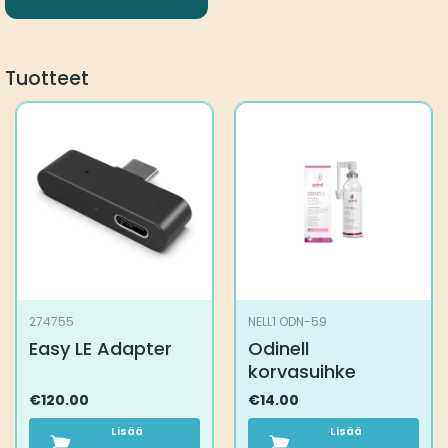
Tuotteet
274755
NELL1 ODN-59
Easy LE Adapter
Odinell
korvasuihke
€
120.00
€
14.00
Lisää
Lisää