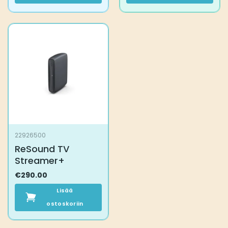
22926500
ReSound TV
Streamer+
€
290.00
Lisää
ostoskoriin