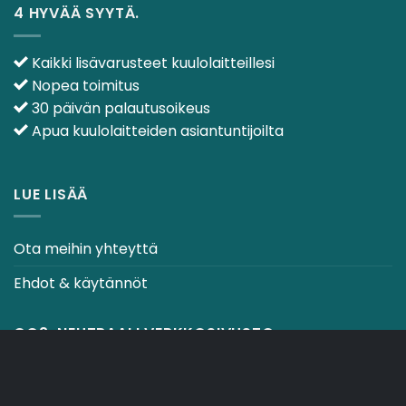
4 HYVÄÄ SYYTÄ.
Kaikki lisävarusteet kuulolaitteillesi
Nopea toimitus
30 päivän palautusoikeus
Apua kuulolaitteiden asiantuntijoilta
LUE LISÄÄ
Ota meihin yhteyttä
Ehdot & käytännöt
CO2-NEUTRAALI VERKKOSIVUSTO