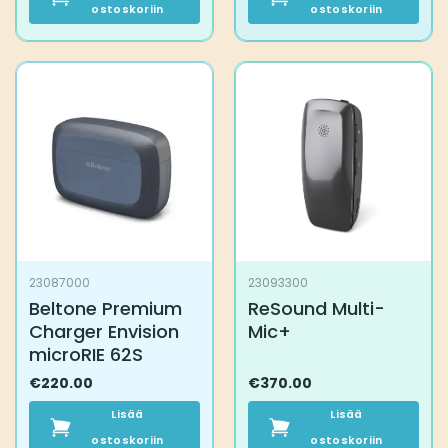
ostoskoriin
ostoskoriin
23087000
23093300
Beltone Premium
ReSound Multi-
Charger Envision
Mic+
microRIE 62S
€
220.00
€
370.00
Lisää
Lisää
ostoskoriin
ostoskoriin