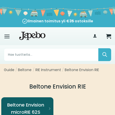
Siirry
sisältöön
Ilmainen toimitus yli
€
35
ostoksille
Products
search
Guide
/
Beltone
/
RIE Instrument
/
Beltone Envision RIE
Beltone Envision RIE
Beltone Envision
microRIE 62S