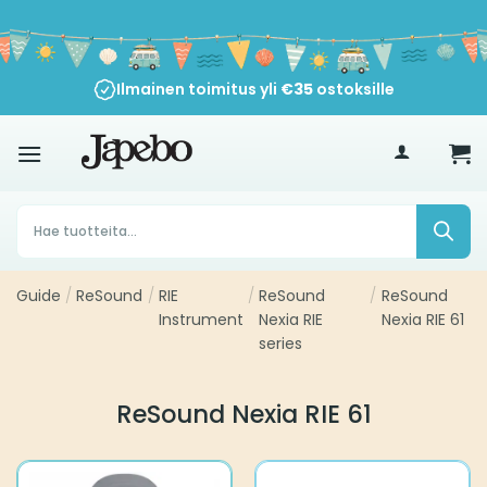
Siirry
sisältöön
Ilmainen toimitus yli
€
35
ostoksille
Products
search
Guide
/
ReSound
/
RIE
/
ReSound
/
ReSound
Instrument
Nexia RIE
Nexia RIE 61
series
ReSound Nexia RIE 61