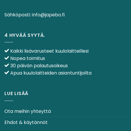
Sähköposti:
info@japebo.fi
4 HYVÄÄ SYYTÄ.
Kaikki lisävarusteet kuulolaitteillesi
Nopea toimitus
30 päivän palautusoikeus
Apua kuulolaitteiden asiantuntijoilta
LUE LISÄÄ
Ota meihin yhteyttä
Ehdot & käytännöt