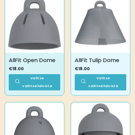
AllFit Open Dome
AllFit Tulip Dome
€
18.00
€
18.00
Valitse
Valitse
vaihtoehdoista
vaihtoehdoista
Tällä
Tällä
tuotteella
tuotteella
on
on
useampi
useampi
muunnelma.
muunnelma.
Voit
Voit
tehdä
tehdä