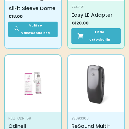
AllFit Sleeve Dome
274755
Easy LE Adapter
€
18.00
€
120.00
Valitse
Lisää
vaihtoehdoista
Tällä
ostoskoriin
tuotteella
on
useampi
muunnelma.
Voit
tehdä
valinnat
tuotteen
sivulla.
NELL1 ODN-59
23093300
Odinell
ReSound Multi-