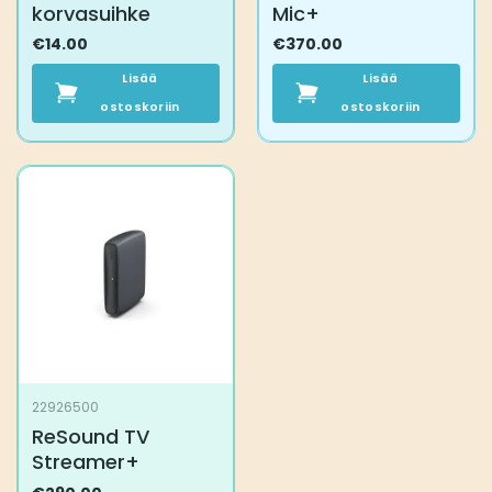
korvasuihke
Mic+
€
14.00
€
370.00
Lisää
Lisää
ostoskoriin
ostoskoriin
22926500
ReSound TV
Streamer+