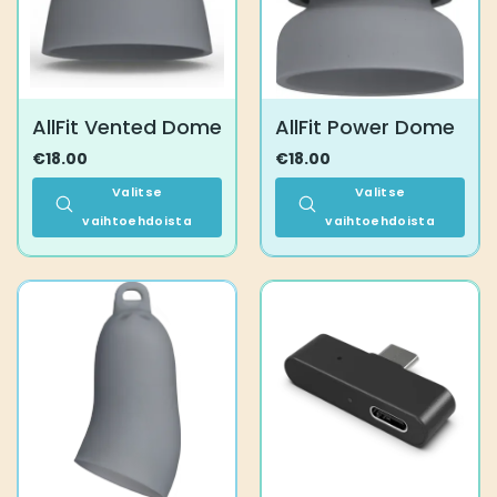
valinnat
valinnat
tuotteen
tuotteen
sivulla.
sivulla.
AllFit Vented Dome
AllFit Power Dome
€
18.00
€
18.00
Valitse
Valitse
vaihtoehdoista
vaihtoehdoista
Tällä
Tällä
tuotteella
tuotteella
on
on
useampi
useampi
muunnelma.
muunnelma.
Voit
Voit
tehdä
tehdä
valinnat
valinnat
tuotteen
tuotteen
sivulla.
sivulla.