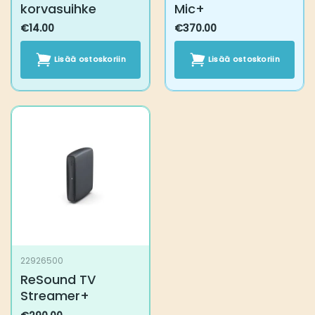
korvasuihke
Mic+
€
14.00
€
370.00
Lisää ostoskoriin
Lisää ostoskoriin
22926500
ReSound TV
Streamer+