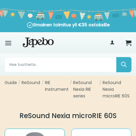
Siirry
sisältöön
Ilmainen toimitus yli
€
35
ostoksille
Products
search
Guide
/
ReSound
/
RIE
/
ReSound
/
ReSound
Instrument
Nexia RIE
Nexia
series
microRIE 60S
ReSound Nexia microRIE 60S