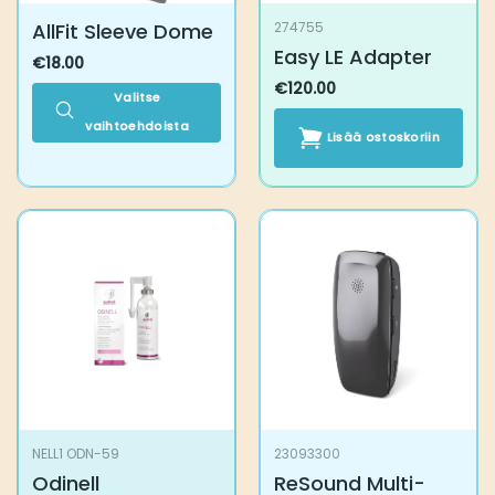
AllFit Sleeve Dome
274755
Easy LE Adapter
€
18.00
€
120.00
Valitse
vaihtoehdoista
Lisää ostoskoriin
Tällä
tuotteella
on
useampi
muunnelma.
Voit
tehdä
valinnat
tuotteen
sivulla.
NELL1 ODN-59
23093300
Odinell
ReSound Multi-