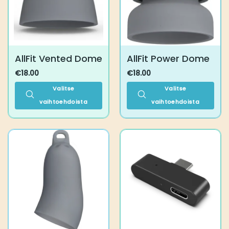
valinnat
valinnat
tuotteen
tuotteen
sivulla.
sivulla.
AllFit Vented Dome
AllFit Power Dome
€
18.00
€
18.00
Valitse
Valitse
vaihtoehdoista
vaihtoehdoista
Tällä
Tällä
tuotteella
tuotteella
on
on
useampi
useampi
muunnelma.
muunnelma.
Voit
Voit
tehdä
tehdä
valinnat
valinnat
tuotteen
tuotteen
sivulla.
sivulla.