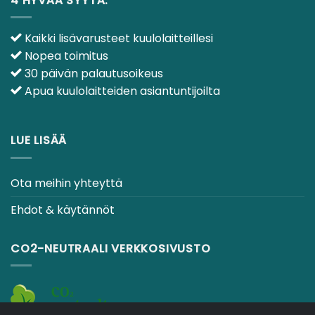
4 HYVÄÄ SYYTÄ.
Kaikki lisävarusteet kuulolaitteillesi
Nopea toimitus
30 päivän palautusoikeus
Apua kuulolaitteiden asiantuntijoilta
LUE LISÄÄ
Ota meihin yhteyttä
Ehdot & käytännöt
CO2-NEUTRAALI VERKKOSIVUSTO