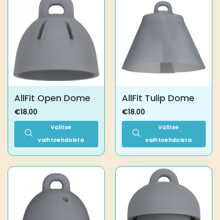
AllFit Open Dome
AllFit Tulip Dome
€
18.00
€
18.00
Valitse
Valitse
vaihtoehdoista
vaihtoehdoista
Tällä
Tällä
tuotteella
tuotteella
on
on
useampi
useampi
muunnelma.
muunnelma.
Voit
Voit
tehdä
tehdä