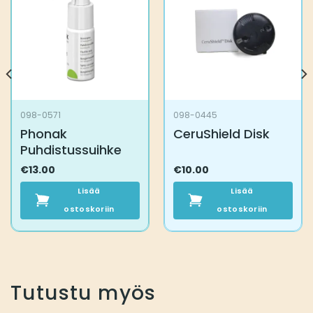
098-0571
098-0445
Phonak
CeruShield Disk
Puhdistussuihke
€
13.00
€
10.00
Lisää
Lisää
ostoskoriin
ostoskoriin
Tutustu myös