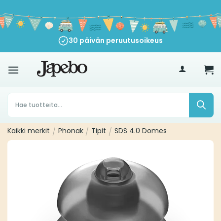
Siirry
sisältöön
30 päivän peruutusoikeus
€
35
Products
search
Kaikki merkit
/
Phonak
/
Tipit
/
SDS 4.0 Domes