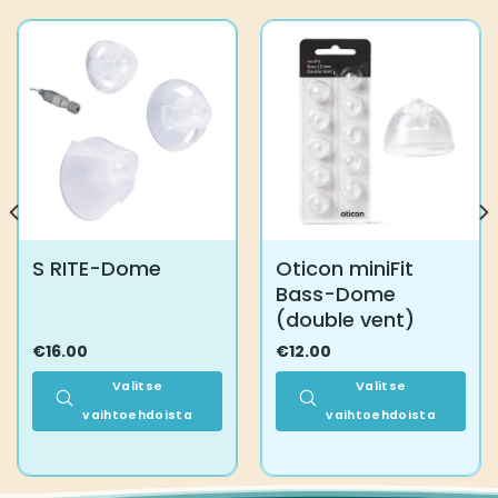
S RITE-Dome
Oticon miniFit
Bass-Dome
(double vent)
€
16.00
€
12.00
Valitse
Valitse
vaihtoehdoista
vaihtoehdoista
Tällä
Tällä
tuotteella
tuotteella
on
on