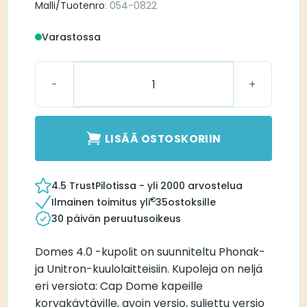
Malli/Tuotenro
: 054-0822
Varastossa
Power Dome 4.0 L (Large) määrä
LISÄÄ OSTOSKORIIN
4.5 TrustPilotissa - yli 2000 arvostelua
€
Ilmainen toimitus yli
35
ostoksille
30 päivän peruutusoikeus
Domes 4.0 -kupolit on suunniteltu Phonak-
ja Unitron-kuulolaitteisiin. Kupoleja on neljä
eri versiota: Cap Dome kapeille
korvakäytäville, avoin versio, suljettu versio