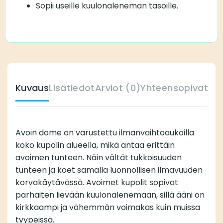
Sopii useille kuulonaleneman tasoille.
Kuvaus
Lisätiedot
Arviot (0)
Yhteensopivat ku
Avoin dome on varustettu ilmanvaihtoaukoilla
koko kupolin alueella, mikä antaa erittäin
avoimen tunteen. Näin vältät tukkoisuuden
tunteen ja koet samalla luonnollisen ilmavuuden
korvakäytävässä. Avoimet kupolit sopivat
parhaiten lievään kuulonalenemaan, sillä ääni on
kirkkaampi ja vähemmän voimakas kuin muissa
tyypeissä.