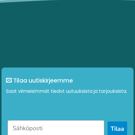
useampi
useampi
muunnelma.
muunnelma.
Voit
Voit
tehdä
tehdä
valinnat
valinnat
tuotteen
tuotteen
sivulla.
sivulla.
Tilaa uutiskirjeemme
Saat viimeisimmät tiedot uutuuksista ja tarjouksista.
Tilaa