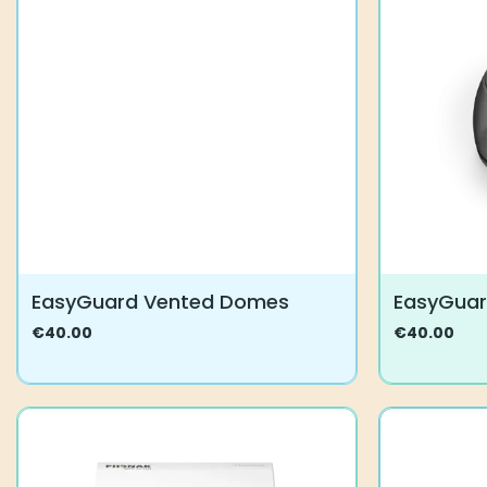
Voit
tehdä
valinnat
tuotteen
sivulla.
EasyGuard Vented Domes
EasyGua
€
40.00
€
40.00
Tällä
Tällä
tuotteella
tuotteella
on
on
useampi
useampi
muunnelma.
muunnelma
Voit
Voit