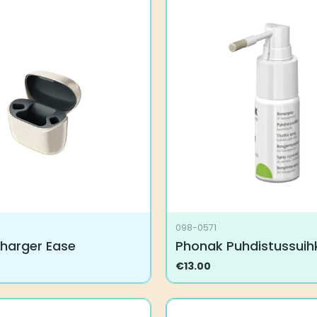
098-0571
harger Ease
Phonak Puhdistussuih
€
13.00