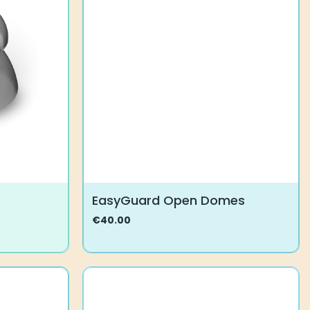
Voit
tehdä
valinnat
tuotteen
sivulla.
EasyGuard Open Domes
€
40.00
Tällä
tuotteella
on
useampi
muunnelma.