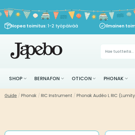
Siirry
sisältöön
Nopea toimitus
: 1-2 työpäivää
Ilmainen toim
Products
search
SHOP
BERNAFON
OTICON
PHONAK
Guide
/
Phonak
/
RIC Instrument
/
Phonak Audéo L RIC (Lumity