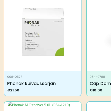
098-0577
054-0788
Phonak kuivaussarjan
Cap Dom
€
21.50
€
10.00