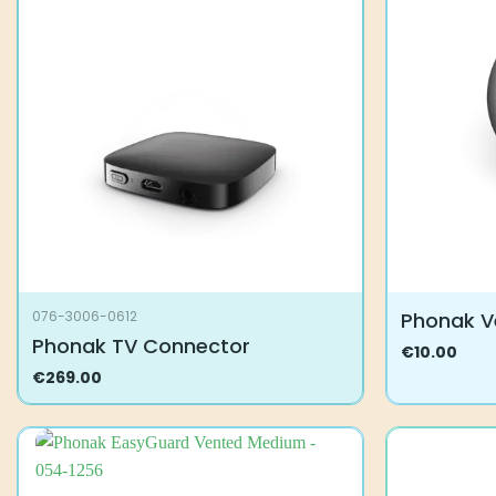
Voit
Voit
tehdä
tehdä
valinnat
valinnat
tuotteen
tuotteen
sivulla.
sivulla.
Phonak V
076-3006-0612
Phonak TV Connector
€
10.00
Tällä
€
269.00
tuotteella
on
useampi
muunnelma