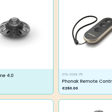
me 4.0
076-0065-P5
Phonak Remote Contr
€
260.00
.