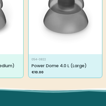
tehdä
valinnat
tuotteen
sivulla.
054-0822
edium)
Power Dome 4.0 L (Large)
€
10.00