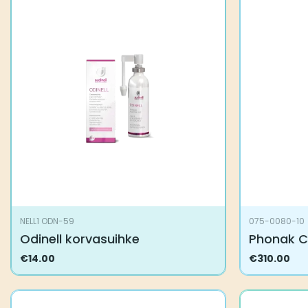
NELL1 ODN-59
075-0080-10
Odinell korvasuihke
Phonak C
€
14.00
€
310.00