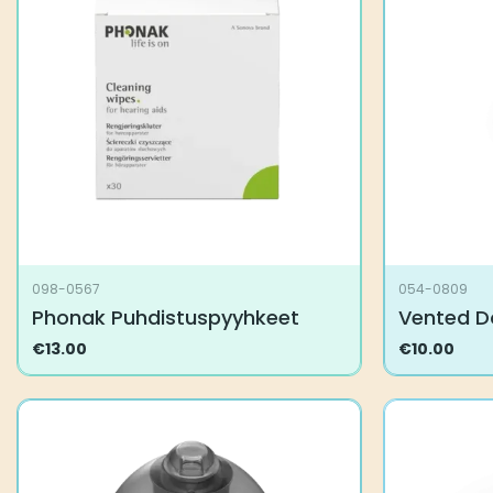
tehdä
tehdä
valinnat
valinnat
tuotteen
tuotteen
sivulla.
sivulla.
098-0567
054-0809
Phonak Puhdistuspyyhkeet
Vented D
€
13.00
€
10.00