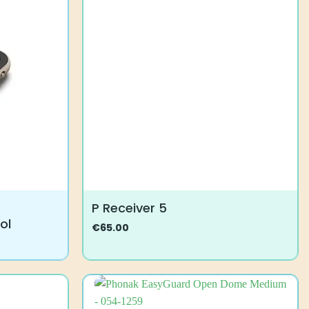
muunnelma.
Voit
tehdä
valinnat
tuotteen
sivulla.
P Receiver 5
ol
€
65.00
Tällä
tuotteella
on
useampi
muunnelma.