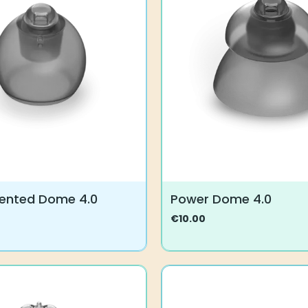
ented Dome 4.0
Power Dome 4.0
€
10.00
Tällä
tuotteella
on
useampi
.
muunnelma.