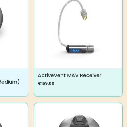
ActiveVent MAV Receiver
Medium)
€
159.00
Tällä
tuotteella
on
useampi
muunnelma.
Voit