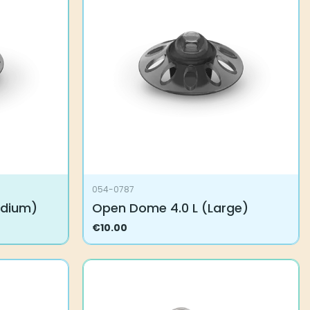
Voit
tehdä
valinnat
tuotteen
sivulla.
054-0787
edium)
Open Dome 4.0 L (Large)
€
10.00