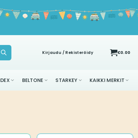
Kirjaudu / Rekisteröidy
€
0.00
IDEX
BELTONE
STARKEY
KAIKKI MERKIT