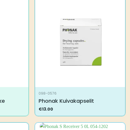
098-0576
ke
Phonak Kuivakapselit
€
13.00