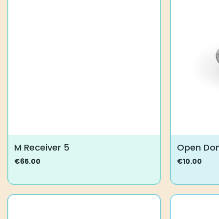
M Receiver 5
Open Do
€
65.00
€
10.00
Tällä
Tällä
tuotteella
tuotteella
on
on
useampi
useampi
muunnelma.
muunnelma