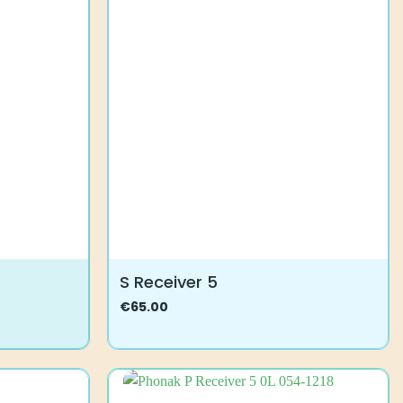
S Receiver 5
€
65.00
Tällä
tuotteella
on
useampi