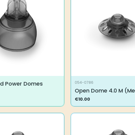
Voit
tehdä
valinnat
tuotteen
sivulla.
rd Power Domes
054-0786
Open Dome 4.0 M (M
€
10.00
.