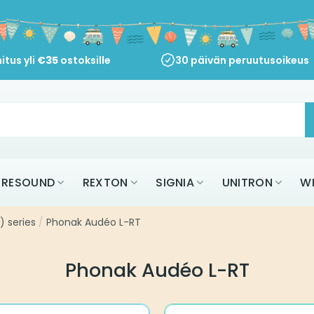
itus yli
€
35
ostoksille
30 päivän peruutusoikeus
RESOUND
REXTON
SIGNIA
UNITRON
W
) series
/
Phonak Audéo L-RT
Phonak Audéo L-RT