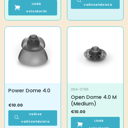
Lisää
vaihtoehdoista
ostoskoriin
Tällä
tuotteella
on
useampi
muunnelma.
Voit
tehdä
valinnat
tuotteen
sivulla.
Power Dome 4.0
054-0786
Open Dome 4.0 M
(Medium)
€
10.00
€
10.00
Valitse
Lisää
vaihtoehdoista