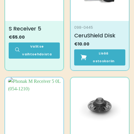
sivulla.
S Receiver 5
098-0445
CeruShield Disk
€
65.00
€
10.00
Valitse
Lisää
vaihtoehdoista
Tällä
ostoskoriin
tuotteella
on
useampi
muunnelma.
Voit
tehdä
valinnat
tuotteen
sivulla.