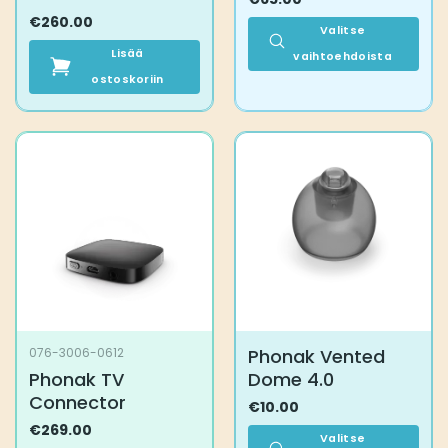
€
260.00
Valitse
Lisää
vaihtoehdoista
ostoskoriin
Tällä
tuotteella
on
useampi
muunnelma.
Voit
tehdä
valinnat
tuotteen
sivulla.
Phonak Vented
076-3006-0612
Phonak TV
Dome 4.0
Connector
€
10.00
€
269.00
Valitse