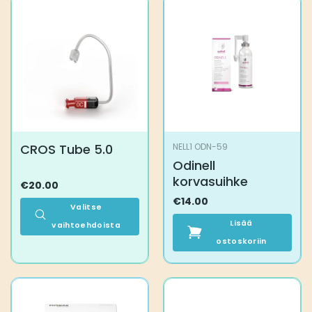
CROS Tube 5.0
NELL1 ODN-59
Odinell
korvasuihke
€
20.00
€
14.00
Valitse
Lisää
vaihtoehdoista
Tällä
ostoskoriin
tuotteella
on
useampi
muunnelma.