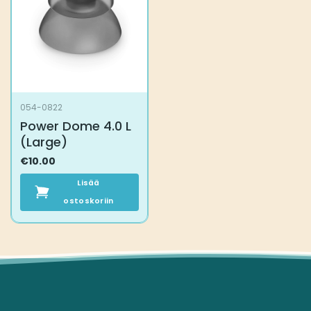
054-0822
Power Dome 4.0 L
(Large)
€
10.00
Lisää
ostoskoriin