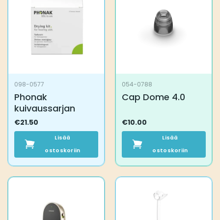
Voit
tehdä
valinnat
tuotteen
sivulla.
098-0577
054-0788
Phonak
Cap Dome 4.0
kuivaussarjan
€
21.50
€
10.00
Lisää
Lisää
ostoskoriin
ostoskoriin