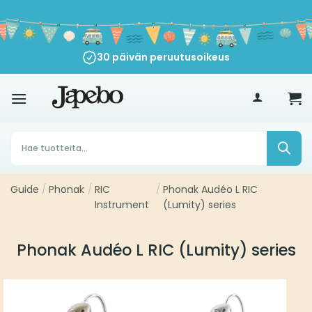
Siirry
sisältöön
30 päivän peruutusoikeus
€
35
Products
search
Guide
/
Phonak
/
RIC
/
Phonak Audéo L RIC
Instrument
(Lumity) series
Phonak Audéo L RIC (Lumity) series