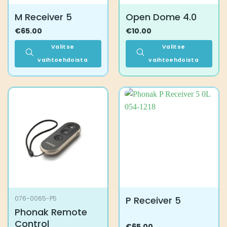
M Receiver 5
Open Dome 4.0
€
65.00
€
10.00
Valitse
Valitse
vaihtoehdoista
vaihtoehdoista
Tällä
Tällä
tuotteella
tuotteella
on
on
useampi
useampi
muunnelma.
muunnelma.
Voit
Voit
tehdä
tehdä
valinnat
valinnat
tuotteen
tuotteen
sivulla.
sivulla.
P Receiver 5
076-0065-P5
Phonak Remote
Control
€
65.00