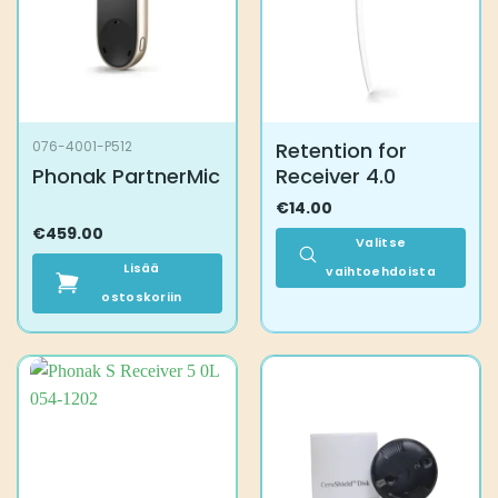
Retention for
076-4001-P512
Phonak PartnerMic
Receiver 4.0
€
14.00
€
459.00
Valitse
Lisää
vaihtoehdoista
ostoskoriin
Tällä
tuotteella
on
useampi
muunnelma.
Voit
tehdä
valinnat
tuotteen