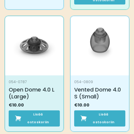
Tällä
ostoskoriin
tuotteella
on
useampi
muunnelma.
Voit
tehdä
valinnat
tuotteen
sivulla.
054-0787
054-0809
Open Dome 4.0 L
Vented Dome 4.0
(Large)
S (Small)
€
10.00
€
10.00
Lisää
Lisää
ostoskoriin
ostoskoriin