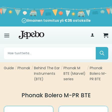
Siirry
sisältöön
Ilmainen toimitus yli
€
35
ostoksille
Products
search
Guide
/
Phonak
/
Behind The Ear
/
Phonak M
/
Phonak
Instruments
BTE (Marvel)
Bolero M-
(BTE)
series
PR BTE
Phonak Bolero M-PR BTE