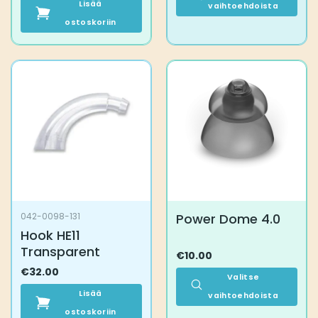
Lisää
vaihtoehdoista
ostoskoriin
Tällä
tuotteella
on
useampi
muunnelma.
Voit
tehdä
valinnat
tuotteen
sivulla.
Power Dome 4.0
042-0098-131
Hook HE11
Transparent
€
10.00
€
32.00
Valitse
Lisää
vaihtoehdoista
ostoskoriin
Tällä