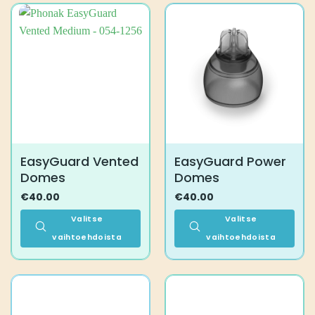
useampi
muunnelma.
Voit
tehdä
valinnat
tuotteen
sivulla.
EasyGuard Vented
EasyGuard Power
Domes
Domes
€
40.00
€
40.00
Valitse
Valitse
vaihtoehdoista
vaihtoehdoista
Tällä
Tällä
tuotteella
tuotteella
on
on
useampi
useampi
muunnelma.
muunnelma.