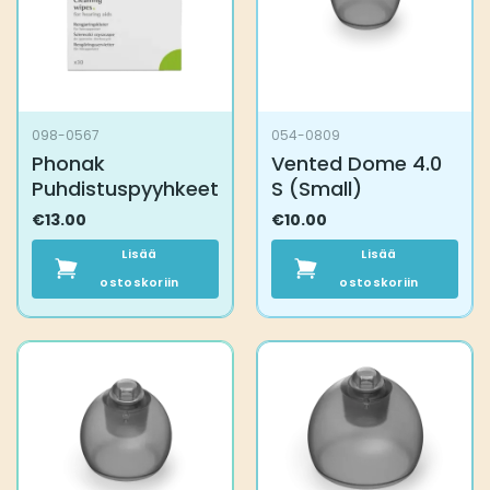
098-0567
054-0809
Phonak
Vented Dome 4.0
Puhdistuspyyhkeet
S (Small)
€
13.00
€
10.00
Lisää
Lisää
ostoskoriin
ostoskoriin