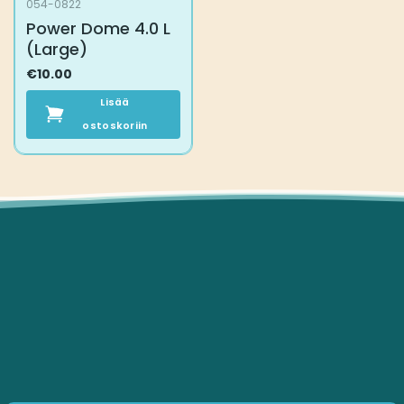
054-0822
Power Dome 4.0 L
(Large)
€
10.00
Lisää
ostoskoriin