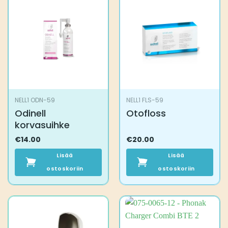
NELL1 ODN-59
NELL1 FLS-59
Odinell
Otofloss
korvasuihke
€
14.00
€
20.00
Lisää
Lisää
ostoskoriin
ostoskoriin