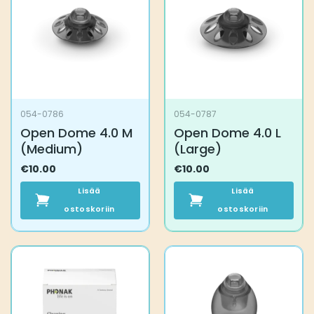
Voit
Voit
tehdä
tehdä
valinnat
valinnat
tuotteen
tuotteen
sivulla.
sivulla.
054-0786
054-0787
Open Dome 4.0 M
Open Dome 4.0 L
(Medium)
(Large)
€
10.00
€
10.00
Lisää
Lisää
ostoskoriin
ostoskoriin