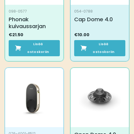
098-0577
054-0788
Phonak
Cap Dome 4.0
kuivaussarjan
€
21.50
€
10.00
Lisää
Lisää
ostoskoriin
ostoskoriin
076-4001-P512