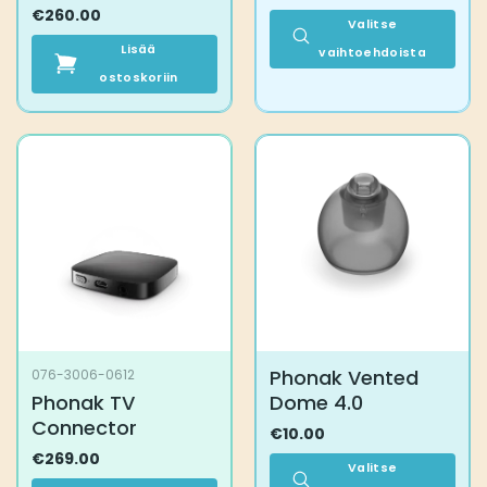
€
260.00
Valitse
Lisää
vaihtoehdoista
ostoskoriin
Tällä
tuotteella
on
useampi
muunnelma.
Voit
tehdä
valinnat
tuotteen
sivulla.
Phonak Vented
076-3006-0612
Phonak TV
Dome 4.0
Connector
€
10.00
€
269.00
Valitse