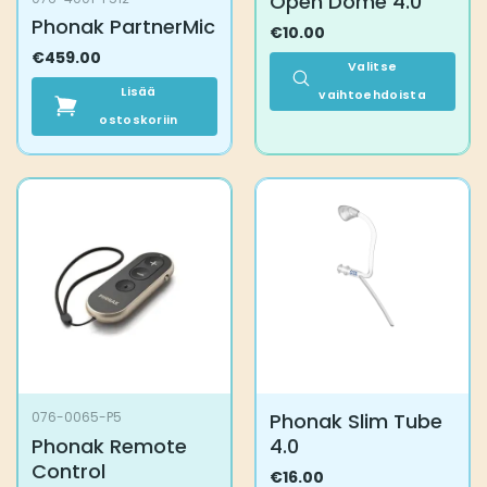
Open Dome 4.0
Phonak PartnerMic
€
10.00
€
459.00
Valitse
Lisää
vaihtoehdoista
ostoskoriin
Tällä
tuotteella
on
useampi
muunnelma.
Voit
tehdä
valinnat
tuotteen
sivulla.
Phonak Slim Tube
076-0065-P5
Phonak Remote
4.0
Control
€
16.00