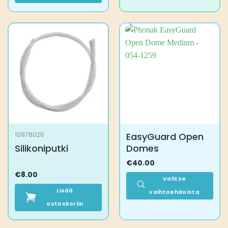
tuotteella
on
useampi
muunnelma.
Voit
tehdä
valinnat
tuotteen
sivulla.
EasyGuard Open
10978026
Silikoniputki
Domes
€
40.00
€
8.00
Valitse
Lisää
vaihtoehdoista
ostoskoriin
Tällä
tuotteella
on