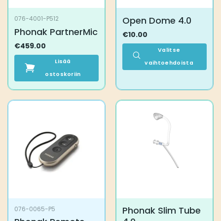
Open Dome 4.0
076-4001-P512
Phonak PartnerMic
€
10.00
€
459.00
Valitse
Lisää
vaihtoehdoista
ostoskoriin
Tällä
tuotteella
on
useampi
muunnelma.
Voit
tehdä
valinnat
tuotteen
sivulla.
Phonak Slim Tube
076-0065-P5