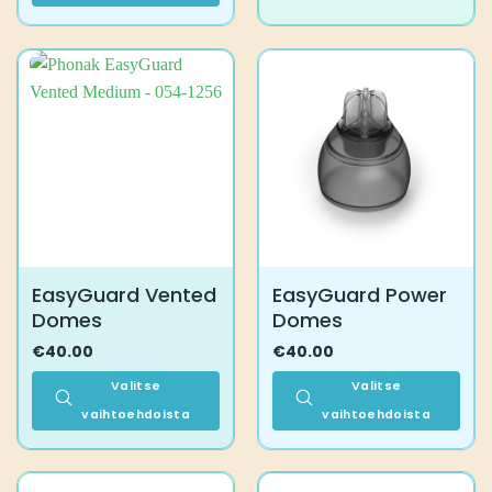
tuotteella
on
useampi
muunnelma.
Voit
tehdä
valinnat
tuotteen
sivulla.
EasyGuard Vented
EasyGuard Power
Domes
Domes
€
40.00
€
40.00
Valitse
Valitse
vaihtoehdoista
vaihtoehdoista
Tällä
Tällä
tuotteella
tuotteella
on
on