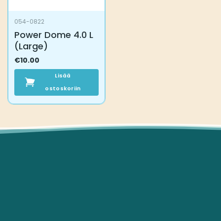
054-0822
Power Dome 4.0 L
(Large)
€
10.00
Lisää
ostoskoriin