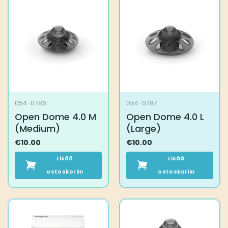
useampi
useampi
muunnelma.
muunnelma.
Voit
Voit
tehdä
tehdä
valinnat
valinnat
tuotteen
tuotteen
sivulla.
sivulla.
054-0786
054-0787
Open Dome 4.0 M
Open Dome 4.0 L
(Medium)
(Large)
€
10.00
€
10.00
Lisää
Lisää
ostoskoriin
ostoskoriin