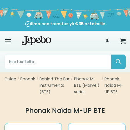
Siirry
sisältöön
Ilmainen toimitus yli
€
35
ostoksille
Products
search
Guide
/
Phonak
/
Behind The Ear
/
Phonak M
/
Phonak
Instruments
BTE (Marvel)
Naída M-
(BTE)
series
UP BTE
Phonak Naída M-UP BTE