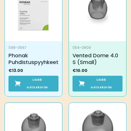
098-0567
054-0809
Phonak
Vented Dome 4.0
Puhdistuspyyhkeet
S (Small)
€
13.00
€
10.00
Lisää
Lisää
ostoskoriin
ostoskoriin