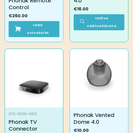
Phonak Remote
4.0
Control
€
16.00
€
260.00
Valitse
Lisää
vaihtoehdoista
ostoskoriin
Tällä
tuotteella
on
useampi
muunnelma.
Voit
tehdä
valinnat
tuotteen
sivulla.
Phonak Vented
076-3006-0612
Phonak TV
Dome 4.0
Connector
€
10.00