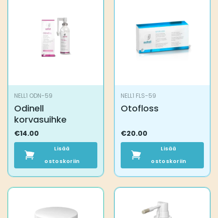
NELL1 ODN-59
NELL1 FLS-59
Odinell
Otofloss
korvasuihke
€
14.00
€
20.00
Lisää
Lisää
ostoskoriin
ostoskoriin