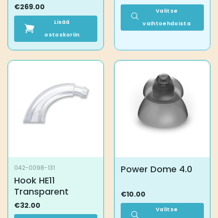
€
269.00
Valitse
Lisää
vaihtoehdoista
ostoskoriin
Tällä
tuotteella
on
useampi
muunnelma.
Voit
tehdä
valinnat
tuotteen
sivulla.
Power Dome 4.0
042-0098-131
Hook HE11
Transparent
€
10.00
€
32.00
Valitse