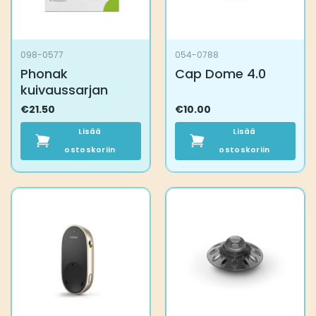
098-0577
054-0788
Phonak
Cap Dome 4.0
kuivaussarjan
€
21.50
€
10.00
Lisää
Lisää
ostoskoriin
ostoskoriin