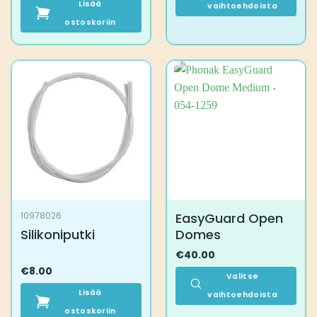
Lisää
vaihtoehdoista
ostoskoriin
Tällä
tuotteella
on
useampi
muunnelma.
Voit
tehdä
valinnat
tuotteen
sivulla.
EasyGuard Open
10978026
Silikoniputki
Domes
€
40.00
€
8.00
Valitse
Lisää
vaihtoehdoista
ostoskoriin
Tällä