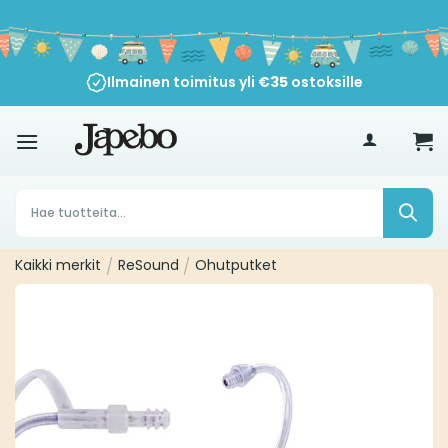
Siirry
sisältöön
Ilmainen toimitus yli
€
35
ostoksille
Products
search
Kaikki merkit
/
ReSound
/
Ohutputket