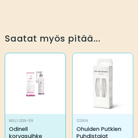
Saatat myös pitää...
NELL1 ODN-59
123814
Odinell
Ohuiden Putkien
korvasuihke
Puhdistajat