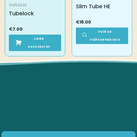
Slim Tube HE
10954530
Tubelock
€
16.00
€
7.00
Valitse
Lisää
vaihtoehdoista
ostoskoriin
Tällä
tuotteella
on
useampi
muunnelma.
Voit
tehdä
valinnat
tuotteen
sivulla.