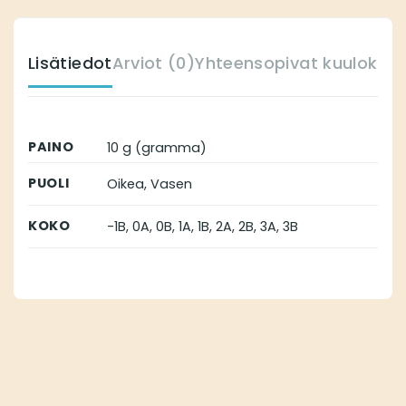
Lisätiedot
Arviot (0)
Yhteensopivat kuulokoje
PAINO
10 g (gramma)
PUOLI
Oikea, Vasen
KOKO
-1B, 0A, 0B, 1A, 1B, 2A, 2B, 3A, 3B