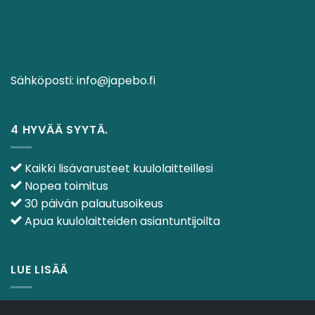
Sähköposti:
info@japebo.fi
4 HYVÄÄ SYYTÄ.
Kaikki lisävarusteet kuulolaitteillesi
Nopea toimitus
30 päivän palautusoikeus
Apua kuulolaitteiden asiantuntijoilta
LUE LISÄÄ
Ota meihin yhteyttä