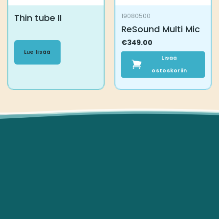
Thin tube II
19080500
ReSound Multi Mic
€
349.00
Lue lisää
Lisää
ostoskoriin