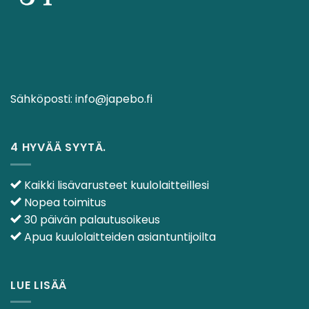
Sähköposti:
info@japebo.fi
4 HYVÄÄ SYYTÄ.
Kaikki lisävarusteet kuulolaitteillesi
Nopea toimitus
30 päivän palautusoikeus
Apua kuulolaitteiden asiantuntijoilta
LUE LISÄÄ