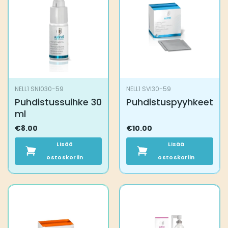
NELL1 SNI030-59
NELL1 SVI30-59
Puhdistussuihke 30
Puhdistuspyyhkeet
ml
€
8.00
€
10.00
Lisää
Lisää
ostoskoriin
ostoskoriin