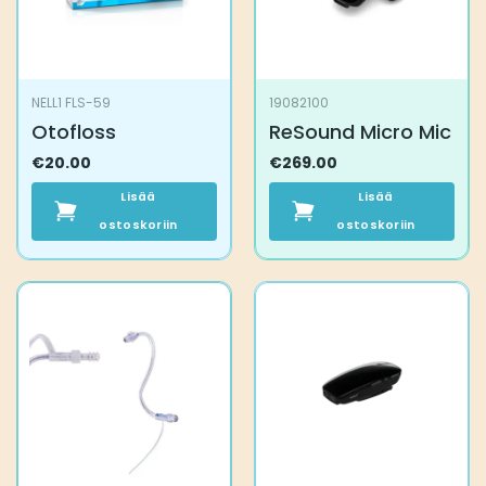
NELL1 FLS-59
19082100
Otofloss
ReSound Micro Mic
€
20.00
€
269.00
Lisää
Lisää
ostoskoriin
ostoskoriin