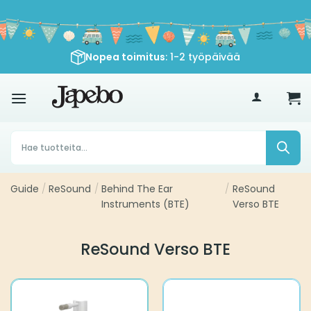
Siirry
sisältöön
Nopea toimitus
: 1-2 työpäivää
€
35
Products
search
Guide
/
ReSound
/
Behind The Ear
/
ReSound
Instruments (BTE)
Verso BTE
ReSound Verso BTE