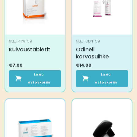
NELL1 4PA-59
NELL1 ODN-59
Kuivaustabletit
Odinell
korvasuihke
€
7.00
€
14.00
Lisää
Lisää
ostoskoriin
ostoskoriin