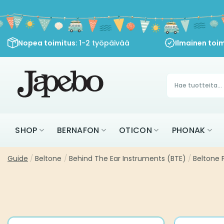
Siirry
sisältöön
Nopea toimitus
: 1-2 työpäivää
Ilmainen toim
Products
search
SHOP
BERNAFON
OTICON
PHONAK
Guide
/
Beltone
/
Behind The Ear Instruments (BTE)
/
Beltone 