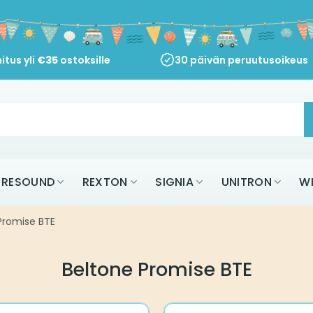
itus yli
€
35
ostoksille
30 päivän peruutusoikeus
RESOUND
REXTON
SIGNIA
UNITRON
W
Promise BTE
Beltone Promise BTE