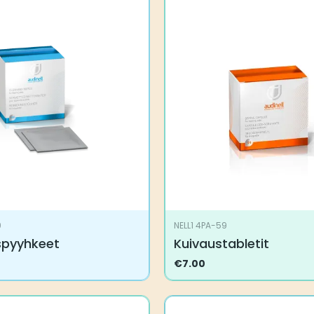
9
NELL1 4PA-59
spyyhkeet
Kuivaustabletit
€
7.00