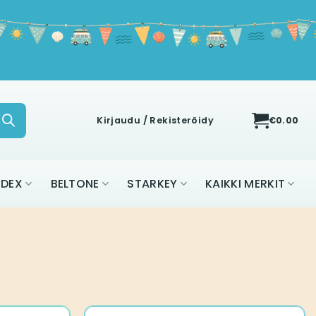
Kirjaudu / Rekisteröidy
€
0.00
IDEX
BELTONE
STARKEY
KAIKKI MERKIT