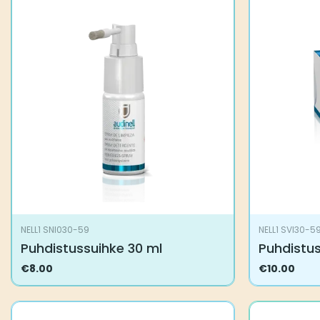
NELL1 SNI030-59
NELL1 SVI30-5
Puhdistussuihke 30 ml
Puhdistu
€
8.00
€
10.00