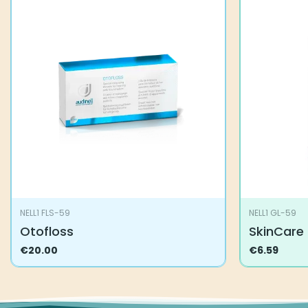
NELL1 FLS-59
NELL1 GL-59
Otofloss
SkinCare
€
20.00
€
6.59