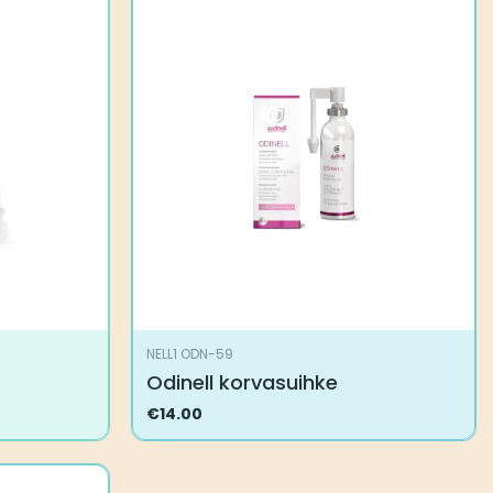
NELL1 ODN-59
Odinell korvasuihke
€
14.00