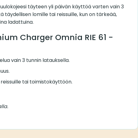
kuulokojeesi täyteen yli päivän käyttöä varten vain 3
ä täydellisen lomille tai reissuille, kun on tärkeää,
ina ladattuina.
ium Charger Omnia RIE 61 -
lua vain 3 tunnin latauksella.
uus.
 reissuille tai toimistokäyttöön.
lla.