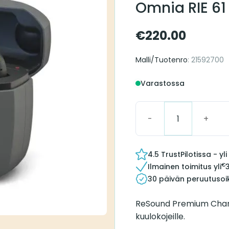
Omnia RIE 61
€
220.00
Malli/Tuotenro
: 21592700
Varastossa
Resound Premium Charg
4.5 TrustPilotissa - y
€
Ilmainen toimitus yli
30 päivän peruutusoi
ReSound Premium Charg
kuulokojeille.