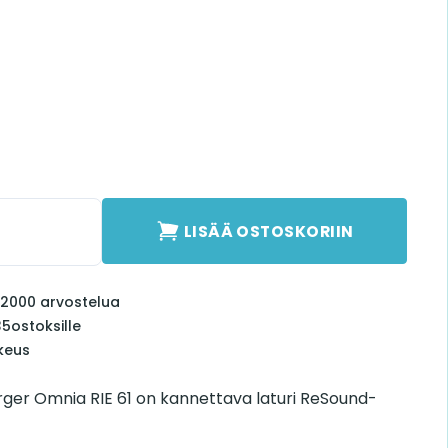
er Omnia RIE 61 määrä
LISÄÄ OSTOSKORIIN
li 2000 arvostelua
35
ostoksille
keus
er Omnia RIE 61 on kannettava laturi ReSound-