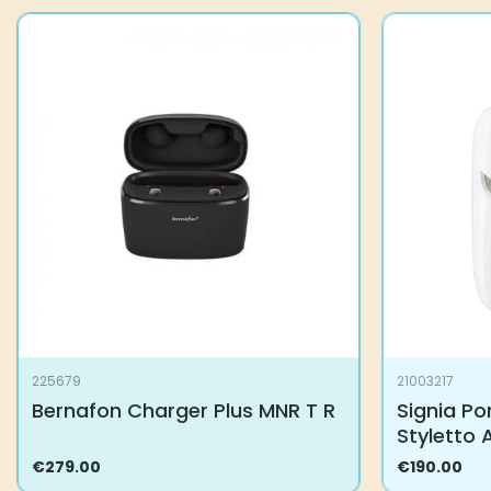
225679
21003217
Bernafon Charger Plus MNR T R
Signia Po
Styletto 
€
279.00
€
190.00