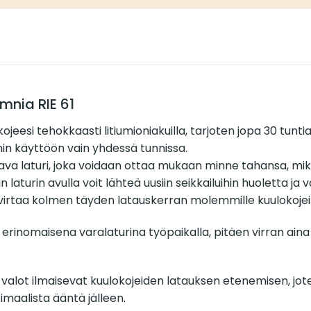
mnia RIE 61
si tehokkaasti litiumioniakuilla, tarjoten jopa 30 tuntia 
nnin käyttöön vain yhdessä tunnissa.
 laturi, joka voidaan ottaa mukaan minne tahansa, mikä t
Tämän laturin avulla voit lähteä uusiin seikkailuihin huolett
virtaa kolmen täyden latauskerran molemmille kuulokojeil
inomaisena varalaturina työpaikalla, pitäen virran aina k
D-valot ilmaisevat kuulokojeiden latauksen etenemisen, jot
imaalista ääntä jälleen.