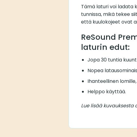
Tämä laturi voi ladata 
tunnissa, mikä tekee siit
että kuulokojeet ovat a
ReSound Prem
laturin edut:
Jopa 30 tuntia kuunte
Nopea latausominais
Ihanteellinen lomille,
Helppo käyttää.
Lue lisää kuvauksesta a