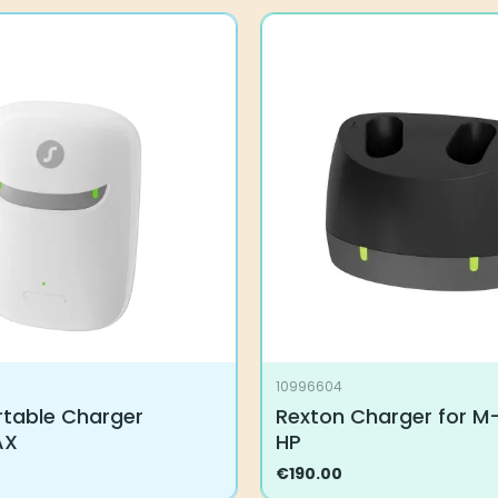
10996604
rtable Charger
Rexton Charger for M
AX
HP
€
190.00