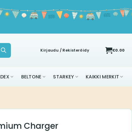
Kirjaudu / Rekisteröidy
€
0.00
IDEX
BELTONE
STARKEY
KAIKKI MERKIT
mium Charger