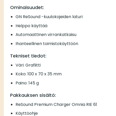
Ominaisuudet:
GN ReSound -kuulokojeiden laturi
Helppo käyttää
Automaattinen virrankatkaisu
Ihanteellinen toimistokäyttöön
Tekniset tiedot:
Väri: Grafiitti
Koko: 100 x 70 x 35 mm
Paino: 145 g
Pakkauksen sisältö:
ReSound Premium Charger Omnia RIE 61
Käyttöohje