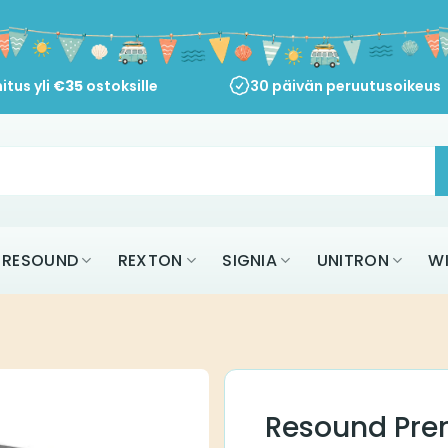
itus yli
€
35
ostoksille
30 päivän peruutusoikeus
RESOUND
REXTON
SIGNIA
UNITRON
W
Resound Pre