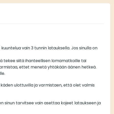
kuuntelua vain 3 tunnin latauksella. Jos sinulla on
ekee siitä ihanteellisen lomamatkoille tai
a ja varmistaa, ettet menetä yhtäkään äänen hetkeä.
le.
äden ulottuvilla ja varmistaen, että olet valmis
en sinun tarvitsee vain asettaa kojeet lataukseen ja