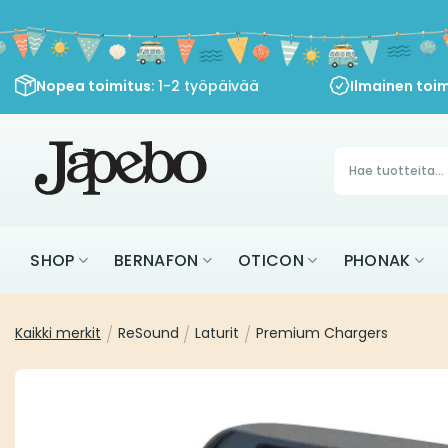
Siirry
sisältöön
Nopea toimitus
: 1-2 työpäivää
Ilmainen toim
Products
search
SHOP
BERNAFON
OTICON
PHONAK
Kaikki merkit
/
ReSound
/
Laturit
/
Premium Chargers