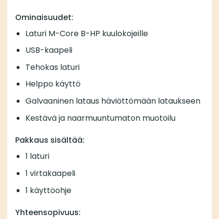
Ominaisuudet:
Laturi M-Core B-HP kuulokojeille
USB-kaapeli
Tehokas laturi
Helppo käyttö
Galvaaninen lataus häviöttömään lataukseen
Kestävä ja naarmuuntumaton muotoilu
Pakkaus sisältää:
1 laturi
1 virtakaapeli
1 käyttöohje
Yhteensopivuus: