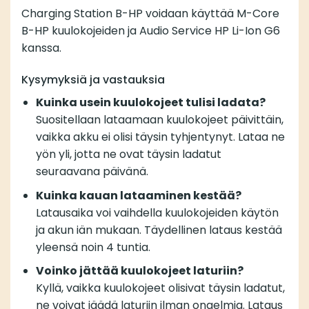
Charging Station B-HP voidaan käyttää M-Core
B-HP kuulokojeiden ja Audio Service HP Li-Ion G6
kanssa.
Kysymyksiä ja vastauksia
Kuinka usein kuulokojeet tulisi ladata?
Suositellaan lataamaan kuulokojeet päivittäin,
vaikka akku ei olisi täysin tyhjentynyt. Lataa ne
yön yli, jotta ne ovat täysin ladatut
seuraavana päivänä.
Kuinka kauan lataaminen kestää?
Latausaika voi vaihdella kuulokojeiden käytön
ja akun iän mukaan. Täydellinen lataus kestää
yleensä noin 4 tuntia.
Voinko jättää kuulokojeet laturiin?
Kyllä, vaikka kuulokojeet olisivat täysin ladatut,
ne voivat jäädä laturiin ilman ongelmia. Lataus