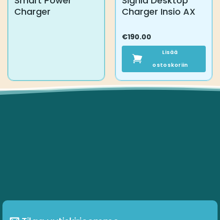
Smart Power
Signia Desktop
Charger
Charger Insio AX
€
190.00
Lisää
ostoskoriin