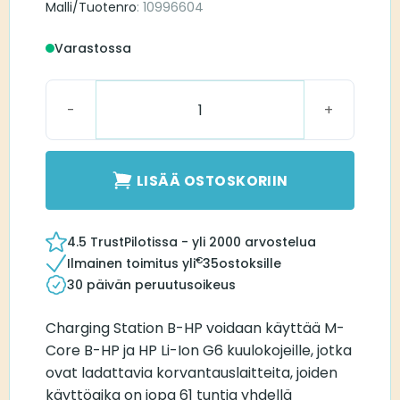
Malli/Tuotenro
: 10996604
Varastossa
Rexton Charger for M-Core B-HP määrä
LISÄÄ OSTOSKORIIN
4.5 TrustPilotissa - yli 2000 arvostelua
€
Ilmainen toimitus yli
35
ostoksille
30 päivän peruutusoikeus
Charging Station B-HP voidaan käyttää M-
Core B-HP ja HP Li-Ion G6 kuulokojeille, jotka
ovat ladattavia korvantauslaitteita, joiden
käyttöaika on jopa 61 tuntia yhdellä