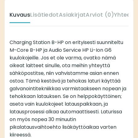
Kuvaus
Lisätiedot
Asiakirjat
Arviot (0)
Yhteens
Charging Station B-HP on erityisesti suunniteltu
M-Core B-HP ja Audio Service HP Li-Ion G6
kuulokojeille. Jos et ole varma, ovatko nämä
oikeat laitteet sinulle, ota meihin yhteyttä
sähköpostitse, niin vahvistamme asian ennen
ostoa. Tämä kestävä ja tehokas laturi käyttää
galvanointitekniikkaa varmistaakseen nopean ja
tehokkaan latauksen. Se on helppokäyttöinen;
aseta vain kuulokojeet latauspaikkaan, ja
latausprosessi alkaa automaattisesti. Laturissa
on myös nopea 30 minuutin
pikalatausvaihtoehto lisäkäyttöaikaa varten
kiireessä.