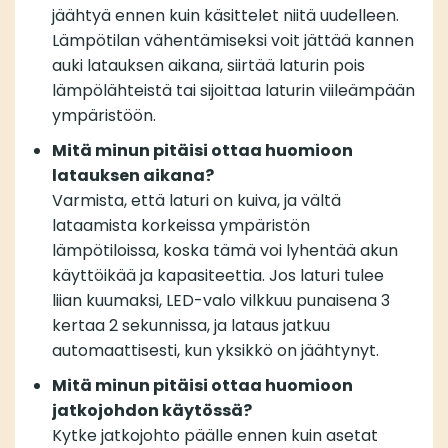
jäähtyä ennen kuin käsittelet niitä uudelleen.
Lämpötilan vähentämiseksi voit jättää kannen
auki latauksen aikana, siirtää laturin pois
lämpölähteistä tai sijoittaa laturin viileämpään
ympäristöön.
Mitä minun pitäisi ottaa huomioon
latauksen aikana?
Varmista, että laturi on kuiva, ja vältä
lataamista korkeissa ympäristön
lämpötiloissa, koska tämä voi lyhentää akun
käyttöikää ja kapasiteettia. Jos laturi tulee
liian kuumaksi, LED-valo vilkkuu punaisena 3
kertaa 2 sekunnissa, ja lataus jatkuu
automaattisesti, kun yksikkö on jäähtynyt.
Mitä minun pitäisi ottaa huomioon
jatkojohdon käytössä?
Kytke jatkojohto päälle ennen kuin asetat