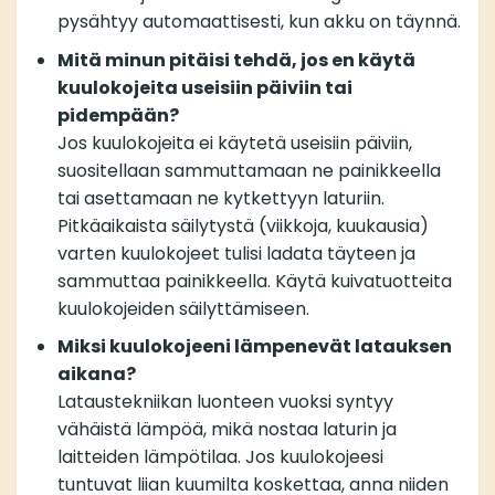
pysähtyy automaattisesti, kun akku on täynnä.
Mitä minun pitäisi tehdä, jos en käytä
kuulokojeita useisiin päiviin tai
pidempään?
Jos kuulokojeita ei käytetä useisiin päiviin,
suositellaan sammuttamaan ne painikkeella
tai asettamaan ne kytkettyyn laturiin.
Pitkäaikaista säilytystä (viikkoja, kuukausia)
varten kuulokojeet tulisi ladata täyteen ja
sammuttaa painikkeella. Käytä kuivatuotteita
kuulokojeiden säilyttämiseen.
Miksi kuulokojeeni lämpenevät latauksen
aikana?
Lataustekniikan luonteen vuoksi syntyy
vähäistä lämpöä, mikä nostaa laturin ja
laitteiden lämpötilaa. Jos kuulokojeesi
tuntuvat liian kuumilta koskettaa, anna niiden