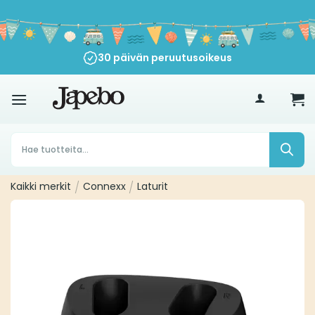
Siirry
sisältöön
30 päivän peruutusoikeus
€
35
Products
search
Kaikki merkit
/
Connexx
/
Laturit