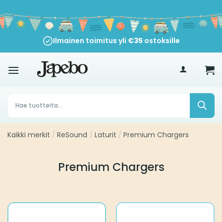
Siirry
sisältöön
Ilmainen toimitus yli
€
35
ostoksille
Products
search
Kaikki merkit
/
ReSound
/
Laturit
/
Premium Chargers
Premium Chargers