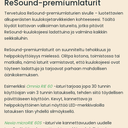
ReSound-premiumlaturit
Tervetuloa ReSound-premiumlaturien sivulle – luotettavien
alkuperäisten kuulokojetarvikkeiden kohteeseesi. Täältä
löydät kattavan valikoiman latureita, jotka pitävät
ReSound-kuulokojeesi ladattuina ja valmiina kaikkiin
seikkailuihin.
ReSound-premiumlaturit on suunniteltu tehokkuus ja
helppokäyttöisyys mielessä. Olitpa kotona, toimistossa tai
matkalla, nämä laturit varmistavat, että kuulokojeesi ovat
täyteen ladattuja ja tarjoavat parhaan mahdollisen
äänikokemuksen.
Esimerkiksi
Omnia RIE 60
-laturi
tarjoaa jopa 30 tunnin
käyttöajan vain 3 tunnin latauksella, tehden siitä täydellisen
päivittäiseen käyttöön. Kevyt, kannettava ja
helppokäyttöinen laturi näyttää LED-merkkivaloilla
latauksen tilan yhdellä silmäyksellä.
Nexia microRIE 60S
-laturi
vie kannettavuuden uudelle