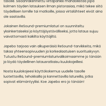
tasolle. Sisäänrakennettu virtapankki mahdollistaa jopa
kolmen täyden latauksen ilman pistorasiaa, mikä tekee siitä
täydellisen lomille tai matkoille, joissa virtalähteet eivät aina
ole saatavilla.
Jokainen ReSound-premiumlaturi on suunniteltu
yksinkertaiseksi ja käyttäjäystävälliseksi, jotta lataus sujuu
vaivattomasti kaikilta käyttäjiltä.
Japebo tarjoaa vain alkuperäisiä ReSound-tarvikkeita, mikä
takaa yhteensopivuuden ja korkealaatuisen suorituskyvyn.
Tutustu ReSound-premiumlaturivalikoimaamme jo tänään
ja löydä täydellinen latausratkaisu kuulokojeillesi.
Nosta kuulokojeesi käyttökokemus uudelle tasolle
luotettavilla, tehokkailla ja kannettavilla latureilla, jotka
sopivat elämäntyyliisi. Koe Japebo ero jo tänään!