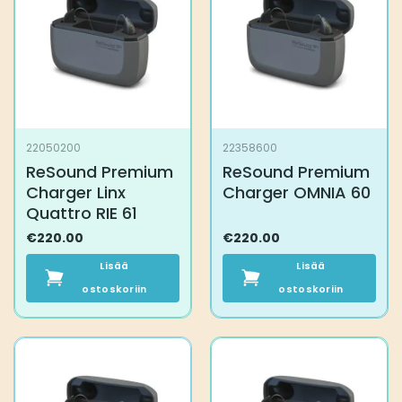
22050200
22358600
ReSound Premium
ReSound Premium
Charger Linx
Charger OMNIA 60
Quattro RIE 61
€
220.00
€
220.00
Lisää
Lisää
ostoskoriin
ostoskoriin