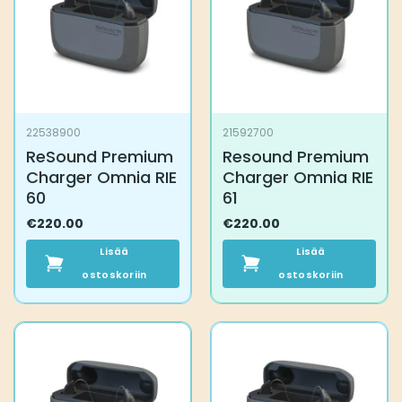
22538900
21592700
ReSound Premium
Resound Premium
Charger Omnia RIE
Charger Omnia RIE
60
61
€
220.00
€
220.00
Lisää
Lisää
ostoskoriin
ostoskoriin