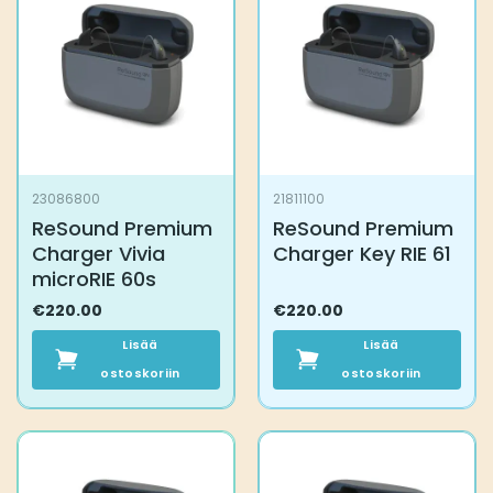
23086800
21811100
ReSound Premium
ReSound Premium
Charger Vivia
Charger Key RIE 61
microRIE 60s
€
220.00
€
220.00
Lisää
Lisää
ostoskoriin
ostoskoriin