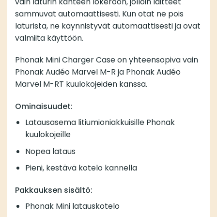
vain laturin kahteen lokeroon, jolloin laitteet
sammuvat automaattisesti. Kun otat ne pois
laturista, ne käynnistyvät automaattisesti ja ovat
valmiita käyttöön.
Phonak Mini Charger Case on yhteensopiva vain
Phonak Audéo Marvel M-R ja Phonak Audéo
Marvel M-RT kuulokojeiden kanssa.
Ominaisuudet:
Latausasema litiumioniakkuisille Phonak
kuulokojeille
Nopea lataus
Pieni, kestävä kotelo kannella
Pakkauksen sisältö:
Phonak Mini latauskotelo