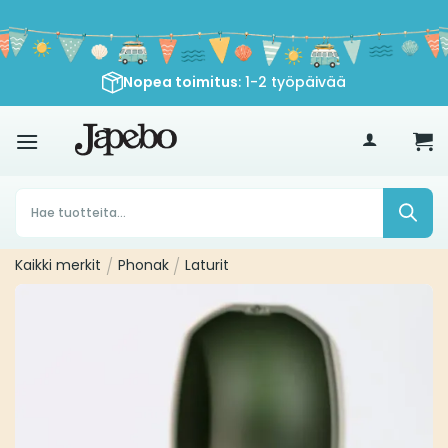
Siirry
sisältöön
Nopea toimitus
: 1-2 työpäivää
€
35
Products
search
Kaikki merkit
/
Phonak
/
Laturit