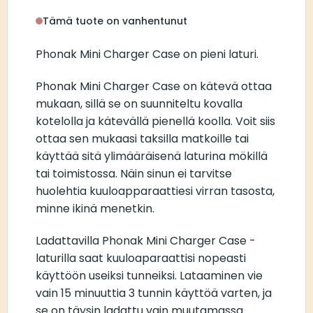
Tämä tuote on vanhentunut
Phonak Mini Charger Case on pieni laturi.
Phonak Mini Charger Case on kätevä ottaa
mukaan, sillä se on suunniteltu kovalla
kotelolla ja kätevällä pienellä koolla. Voit siis
ottaa sen mukaasi taksilla matkoille tai
käyttää sitä ylimääräisenä laturina mökillä
tai toimistossa. Näin sinun ei tarvitse
huolehtia kuuloapparaattiesi virran tasosta,
minne ikinä menetkin.
Ladattavilla Phonak Mini Charger Case -
laturilla saat kuuloaparaattisi nopeasti
käyttöön useiksi tunneiksi. Lataaminen vie
vain 15 minuuttia 3 tunnin käyttöä varten, ja
se on täysin ladattu vain muutamassa