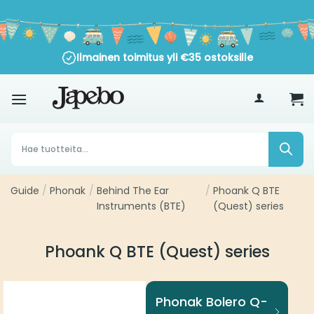
Siirry
sisältöön
Ilmainen toimitus yli
€
35
ostoksille
Products
search
Guide
/
Phonak
/
Behind The Ear
/
Phoank Q BTE
Instruments (BTE)
(Quest) series
Phoank Q BTE (Quest) series
Phonak Bolero Q-