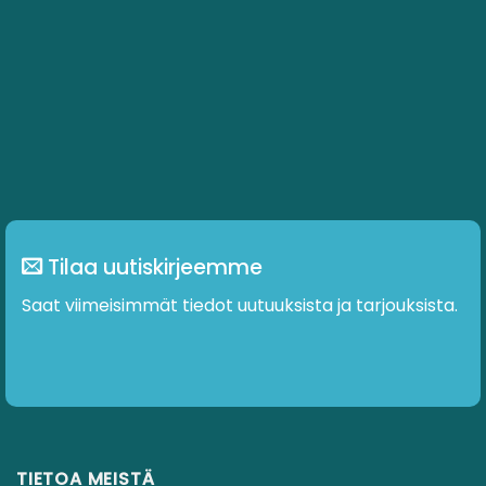
Tilaa uutiskirjeemme
Saat viimeisimmät tiedot uutuuksista ja tarjouksista.
TIETOA MEISTÄ