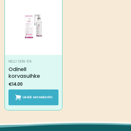
NELL1 ODN-59
Odinell
korvasuihke
€
14.00
Lisää ostoskoriin