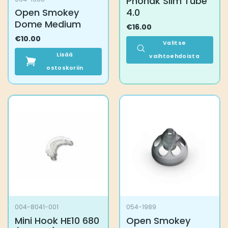
Phonak Slim Tube
Open Smokey
4.0
Dome Medium
€
16.00
€
10.00
Valitse
Lisää
vaihtoehdoista
ostoskoriin
Tällä
tuotteella
on
useampi
muunnelma.
Voit
tehdä
valinnat
tuotteen
sivulla.
004-8041-001
054-1989
Mini Hook HE10 680
Open Smokey