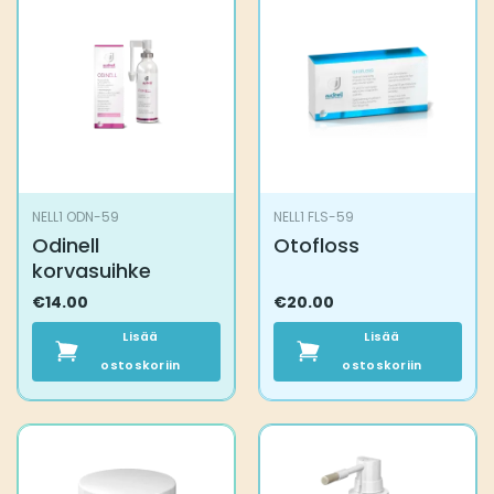
NELL1 ODN-59
NELL1 FLS-59
Odinell
Otofloss
korvasuihke
€
14.00
€
20.00
Lisää
Lisää
ostoskoriin
ostoskoriin