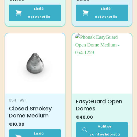
Lisää
Lisää
ostoskoriin
ostoskoriin
EasyGuard Open
054-1991
Closed Smokey
Domes
Dome Medium
€
40.00
€
10.00
Valitse
Lisää
vaihtoehdoista