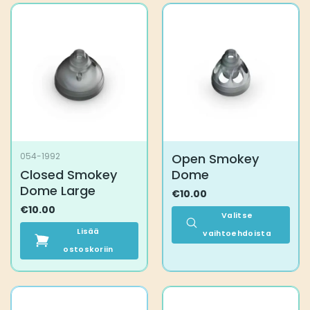
on
on
useampi
useampi
muunnelma.
muunnelma.
Voit
Voit
tehdä
tehdä
valinnat
valinnat
tuotteen
tuotteen
sivulla.
sivulla.
Open Smokey
054-1992
Closed Smokey
Dome
Dome Large
€
10.00
€
10.00
Valitse
Lisää
vaihtoehdoista
ostoskoriin
Tällä
tuotteella
on
useampi
muunnelma.