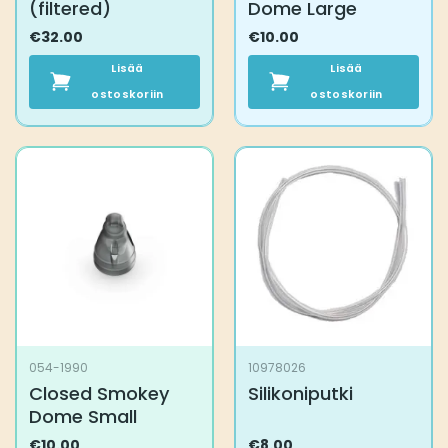
(filtered)
Dome Large
€
32.00
€
10.00
Lisää
Lisää
ostoskoriin
ostoskoriin
054-1990
10978026
Closed Smokey
Silikoniputki
Dome Small
€
10.00
€
8.00