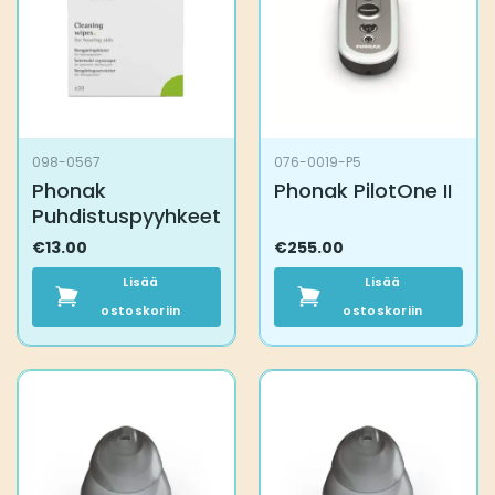
tehdä
valinnat
tuotteen
sivulla.
098-0567
076-0019-P5
Phonak
Phonak PilotOne II
Puhdistuspyyhkeet
€
13.00
€
255.00
Lisää
Lisää
ostoskoriin
ostoskoriin