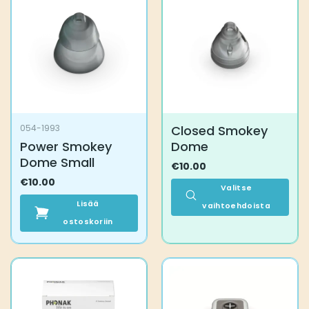
Voit
tehdä
valinnat
tuotteen
sivulla.
Closed Smokey
054-1993
Power Smokey
Dome
Dome Small
€
10.00
€
10.00
Valitse
Lisää
vaihtoehdoista
ostoskoriin
Tällä
tuotteella
on
useampi
muunnelma.
Voit