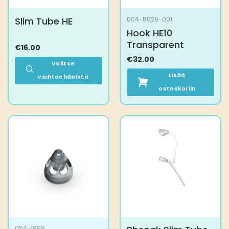
Slim Tube HE
004-8028-001
Hook HE10
Transparent
€
16.00
€
32.00
Valitse
Lisää
vaihtoehdoista
Tällä
ostoskoriin
tuotteella
on
useampi
muunnelma.
Voit
tehdä
valinnat
tuotteen
sivulla.
054-1988