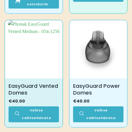
ostoskoriin
Tällä
tuotteella
on
useampi
muunnelma.
Voit
tehdä
valinnat
tuotteen
sivulla.
EasyGuard Vented
EasyGuard Power
Domes
Domes
€
40.00
€
40.00
Valitse
Valitse
vaihtoehdoista
vaihtoehdoista
Tällä
Tällä
tuotteella
tuotteella