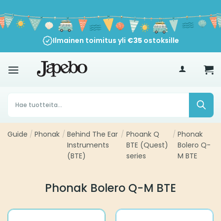
Siirry
sisältöön
Ilmainen toimitus yli
€
35
ostoksille
Products
search
Guide
/
Phonak
/
Behind The Ear
/
Phoank Q
/
Phonak
Instruments
BTE (Quest)
Bolero Q-
(BTE)
series
M BTE
Phonak Bolero Q-M BTE