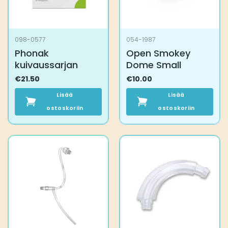
098-0577
054-1987
Phonak
Open Smokey
kuivaussarjan
Dome Small
€
21.50
€
10.00
Lisää
Lisää
ostoskoriin
ostoskoriin