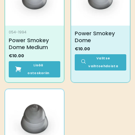
Power Smokey
054-1994
Power Smokey
Dome
Dome Medium
€
10.00
€
10.00
Valitse
Lisää
vaihtoehdoista
ostoskoriin
Tällä
tuotteella
on
useampi
muunnelma.
Voit
tehdä
valinnat
tuotteen
sivulla.