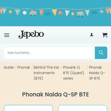
Siirry
sisältöön
€
35
Products
search
Guide
/
Phonak
/
Behind The Ear
/
Phoank Q
/
Phonak
Instruments
BTE (Quest)
Naída Q-
(BTE)
series
SP BTE
Phonak Naída Q-SP BTE