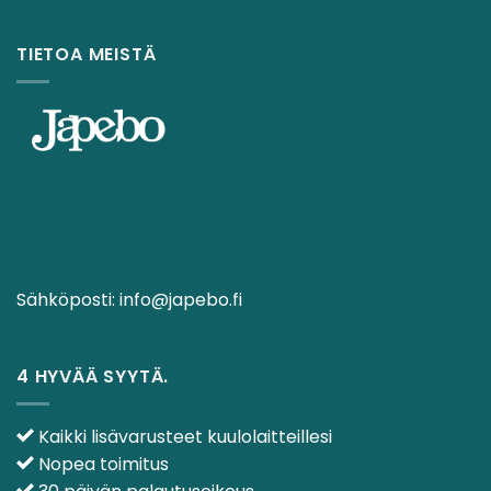
TIETOA MEISTÄ
Sähköposti:
info@japebo.fi
4 HYVÄÄ SYYTÄ.
Kaikki lisävarusteet kuulolaitteillesi
Nopea toimitus