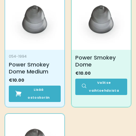
Voit
tehdä
valinnat
tuotteen
sivulla.
Power Smokey
054-1994
Power Smokey
Dome
Dome Medium
€
10.00
€
10.00
Valitse
Lisää
vaihtoehdoista
ostoskoriin
Tällä
tuotteella
on
useampi
muunnelma.
Voit