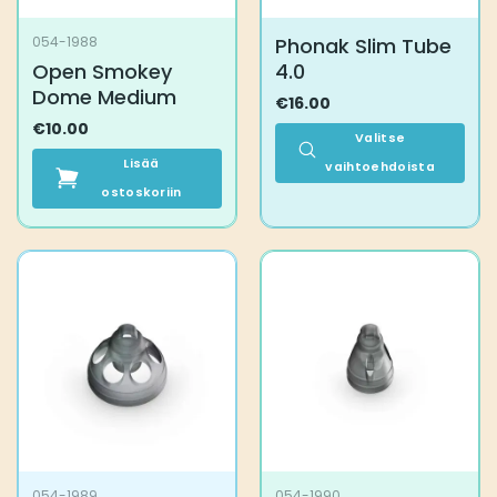
Phonak Slim Tube
054-1988
Open Smokey
4.0
Dome Medium
€
16.00
€
10.00
Valitse
Lisää
vaihtoehdoista
ostoskoriin
Tällä
tuotteella
on
useampi
muunnelma.
Voit
tehdä
valinnat
tuotteen
sivulla.
054-1989
054-1990