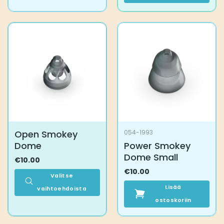
tuotteella
on
useampi
muunnelma.
Voit
tehdä
valinnat
tuotteen
sivulla.
Open Smokey
054-1993
Dome
Power Smokey
Dome Small
€
10.00
€
10.00
Valitse
Lisää
vaihtoehdoista
Tällä
ostoskoriin
tuotteella
on