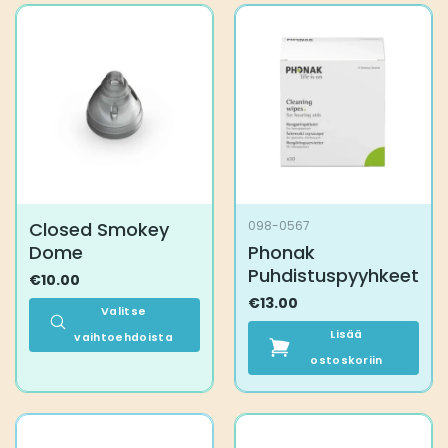
useampi
muunnelma.
Voit
tehdä
valinnat
tuotteen
sivulla.
Closed Smokey
098-0567
Dome
Phonak
Puhdistuspyyhkeet
€
10.00
€
13.00
Valitse
Lisää
vaihtoehdoista
Tällä
ostoskoriin
tuotteella
on
useampi
muunnelma.