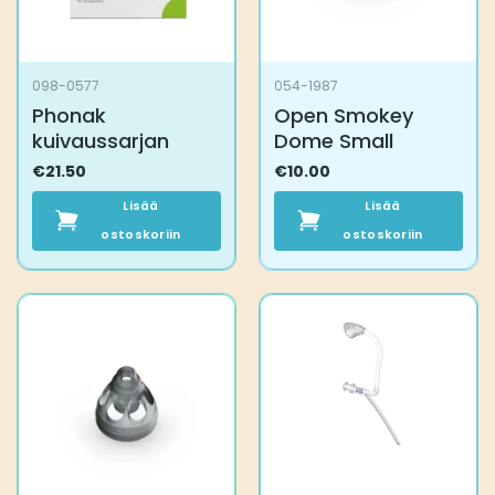
098-0577
054-1987
Phonak
Open Smokey
kuivaussarjan
Dome Small
€
21.50
€
10.00
Lisää
Lisää
ostoskoriin
ostoskoriin