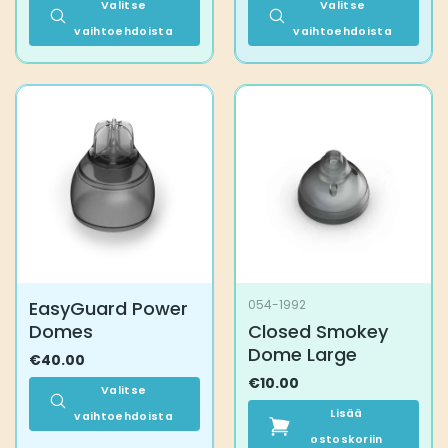
Valitse
Valitse
vaihtoehdoista
vaihtoehdoista
Tällä
Tällä
tuotteella
tuotteella
on
on
useampi
useampi
muunnelma.
muunnelma.
Voit
Voit
tehdä
tehdä
valinnat
valinnat
tuotteen
tuotteen
sivulla.
sivulla.
EasyGuard Power
054-1992
Domes
Closed Smokey
Dome Large
€
40.00
€
10.00
Valitse
Lisää
vaihtoehdoista
Tällä
ostoskoriin