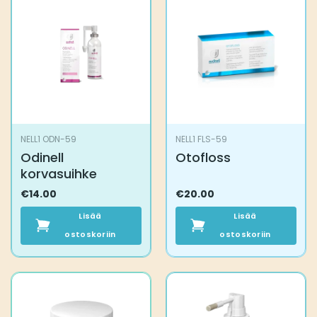
NELL1 ODN-59
NELL1 FLS-59
Odinell
Otofloss
korvasuihke
€
14.00
€
20.00
Lisää
Lisää
ostoskoriin
ostoskoriin