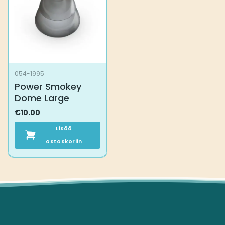
tehdä
valinnat
tuotteen
sivulla.
054-1995
Power Smokey
Dome Large
€
10.00
Lisää
ostoskoriin