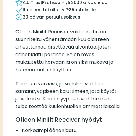
4.5 TrustPilotissa - yli 2000 arvostelua
€
Ilmainen toimitus yli
35
ostoksille
30 päivän peruutusoikeus
Oticon Minifit Receiver vastaanotin on
suunniteltu vähentämään kuulolaitteen
aiheuttamaa ärsyttävää ulvontaa, joten
äänenlaatu paranee. Se on myös
mukautettu korvaan ja on siksi mukava ja
huomaamaton käyttää.
Tämä on varaosa, ja se tulee vaihtaa
samantyyppiseen kaiuttimeen, jota käytät
jo valmiiksi. Kaiutintyyppien vaihtaminen
tulee teettää kuulonhuollon ammattilaisella.
Oticon Minifit Receiver hyödyt
Korkeampi äänenlaatu.