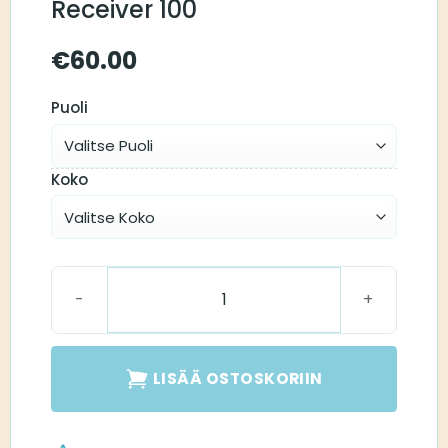
Receiver 100
€
60.00
Puoli
Koko
Oticon MiniFit Receiver 100 määrä
LISÄÄ OSTOSKORIIN