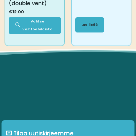
(double vent)
€
12.00
Valitse
Lue lisää
vaihtoehdoista
Tällä
tuotteella
on
useampi
muunnelma.
Voit
tehdä
valinnat
tuotteen
sivulla.
Tilaa uutiskirjeemme