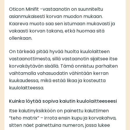
Oticon Minifit -vastaanotin on suunniteltu
asianmukaisesti korvan muodon mukaan.
Kaareva muoto saa sen istumaan mukavasti ja
vakaasti korvan takana, etkä huomaa sitä
ollenkaan.
On tärkeää pitää hyvää huolta kuulolaitteen
vastaanottimesta, sillä vastaanotin sijaitsee itse
korvakäytävän sisällä. Tämä onnistuu parhaiten
vaihtamalla vahasuodatin vähintään kerran
kuukaudessa, mikä estää likaa ja kosteutta
kuulolaitteessa.
Kuinka löytää sopiva kaiutin kuulolaitteeseesi
Itse kaiutinyksikköön on painettu kaiuttimen
”teho matrix” – irrota ensin kupu ja korvakahva,
sitten näet painettuina numeron, jossa lukee