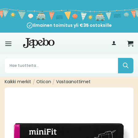
Siirry
sisältöön
Ilmainen toimitus yli
€
35
ostoksille
Products
search
Kaikki merkit
/
Oticon
/
Vastaanottimet