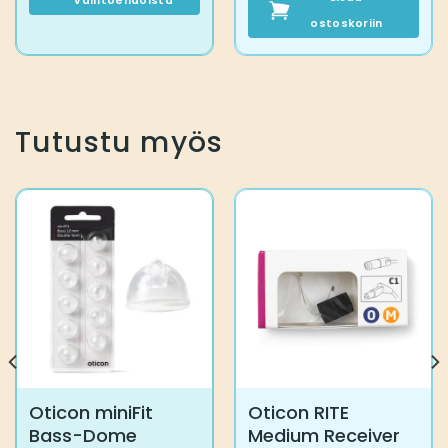
vaihtoehdoista
Tällä
ostoskoriin
tuotteella
on
useampi
muunnelma.
Voit
Tutustu myös
tehdä
valinnat
tuotteen
sivulla.
Oticon miniFit
Oticon RITE
Bass-Dome
Medium Receiver