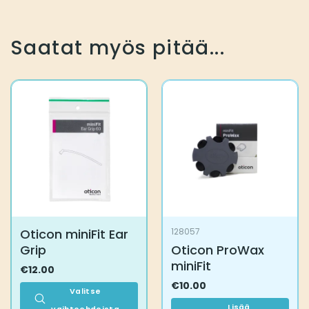
Saatat myös pitää...
Oticon miniFit Ear
128057
Grip
Oticon ProWax
miniFit
€
12.00
€
10.00
Valitse
Lisää