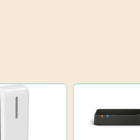
tuotteen
sivulla.