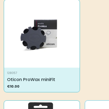
128057
Oticon ProWax miniFit
€
10.00