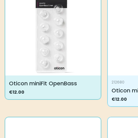
Oticon miniFit OpenBass
212680
Oticon m
€
12.00
Tällä
€
12.00
tuotteella
on
useampi
muunnelma.
Voit