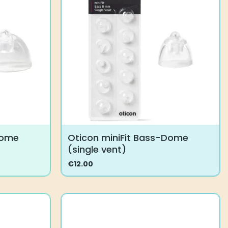
Dome
Oticon miniFit Bass-Dome
(single vent)
€
12.00
Tällä
tuotteella
on
useampi
muunnelma.