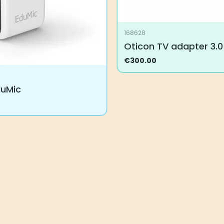
168628
Oticon TV adapter 3.0
€
300.00
duMic