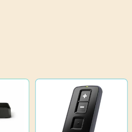
tuotteen
sivulla.