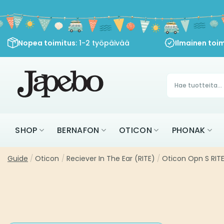
Siirry
sisältöön
Nopea toimitus
: 1-2 työpäivää
Ilmainen toim
Products
search
SHOP
BERNAFON
OTICON
PHONAK
Guide
/
Oticon
/
Reciever In The Ear (RITE)
/
Oticon Opn S RITE