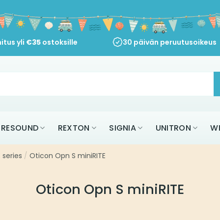
itus yli
€
35
ostoksille
30 päivän peruutusoikeus
RESOUND
REXTON
SIGNIA
UNITRON
W
 series
/
Oticon Opn S miniRITE
Oticon Opn S miniRITE