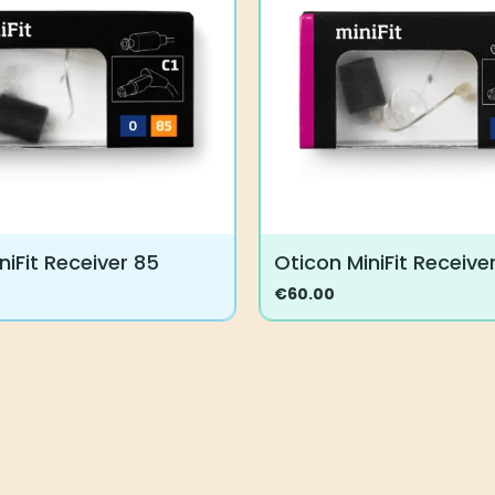
Voit
tehdä
valinnat
tuotteen
sivulla.
niFit Receiver 85
Oticon MiniFit Receiver
€
60.00
Tällä
tuotteella
on
useampi
.
muunnelma.
Voit
tehdä
valinnat