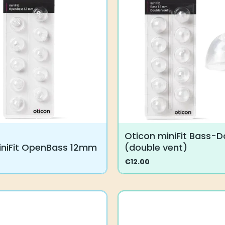
Oticon miniFit Bass-
iniFit OpenBass 12mm
(double vent)
€
12.00
Tällä
tuotteella
on
useampi
muunnelma.