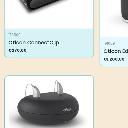
178509
Oticon ConnectClip
191009
Oticon E
€
270.00
€
1,200.00