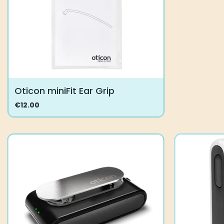
tuotteen
tuotteen
sivulla.
sivulla.
Oticon miniFit Ear Grip
€
12.00
Tällä
tuotteella
on
useampi
muunnelma.
Voit
tehdä
valinnat
tuotteen
sivulla.