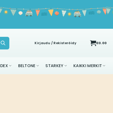
Kirjaudu / Rekisteröidy
€
0.00
IDEX
BELTONE
STARKEY
KAIKKI MERKIT