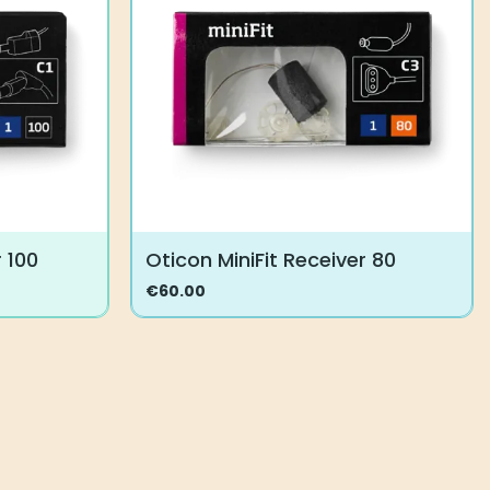
Voit
tehdä
valinnat
tuotteen
sivulla.
 100
Oticon MiniFit Receiver 80
€
60.00
Tällä
tuotteella
on
useampi
muunnelma.
Voit
tehdä
valinnat