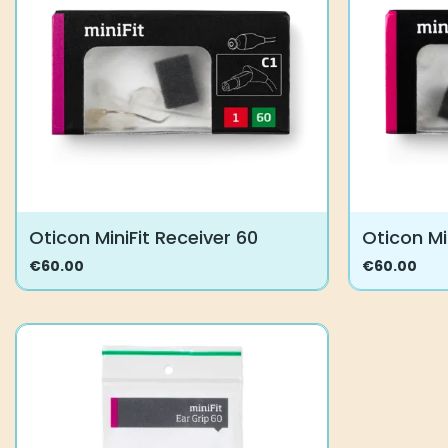
tehdä
valinnat
tuotteen
sivulla.
Oticon MiniFit Receiver 60
Oticon Mi
€
60.00
€
60.00
Tällä
Tällä
tuotteella
tuotteella
on
on
useampi
useampi
muunnelma.
muunnelma
Voit
Voit
tehdä
tehdä
valinnat
valinnat