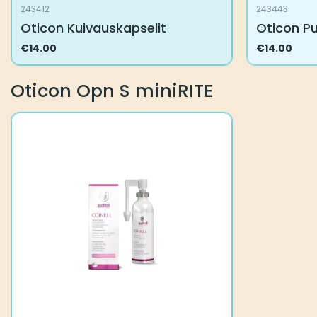
243412
243443
Oticon Kuivauskapselit
Oticon P
€
14.00
€
14.00
Oticon Opn S miniRITE