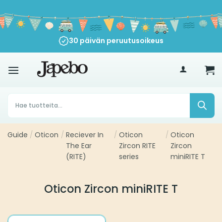
Siirry
sisältöön
30 päivän peruutusoikeus
€
35
Products
search
Guide
/
Oticon
/
Reciever In
/
Oticon
/
Oticon
The Ear
Zircon RITE
Zircon
(RITE)
series
miniRITE T
Oticon Zircon miniRITE T