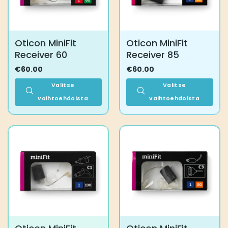
sivulla.
tuotteen
sivulla.
Oticon MiniFit
Oticon MiniFit
Receiver 60
Receiver 85
€
60.00
€
60.00
Valitse
Valitse
vaihtoehdoista
vaihtoehdoista
Tällä
Tällä
tuotteella
tuotteella
on
on
useampi
useampi
muunnelma.
muunnelma.
Voit
Voit
tehdä
tehdä
valinnat
valinnat
tuotteen
tuotteen
sivulla.
sivulla.