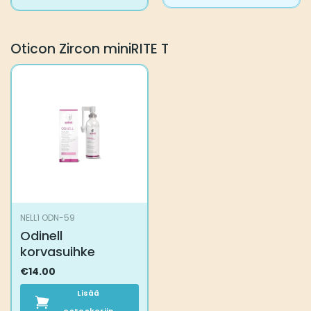
Oticon Zircon miniRITE T
NELL1 ODN-59
Odinell
korvasuihke
€
14.00
Lisää