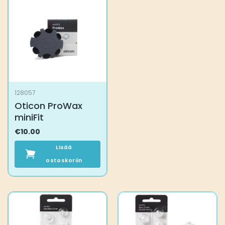
128057
Oticon ProWax
miniFit
€
10.00
Lisää
ostoskoriin