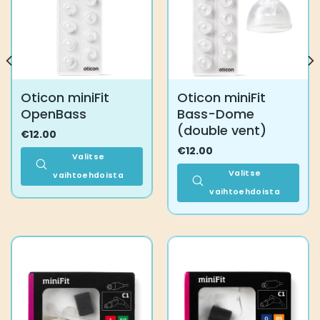
Oticon miniFit
Oticon miniFit
OpenBass
Bass-Dome
(double vent)
€
12.00
€
12.00
Valitse
Valitse
vaihtoehdoista
Tällä
vaihtoehdoista
tuotteella
Tällä
on
tuotteella
useampi
on
muunnelma.
useampi
Voit
muunnelma.
tehdä
Voit
valinnat
tehdä
tuotteen
valinnat