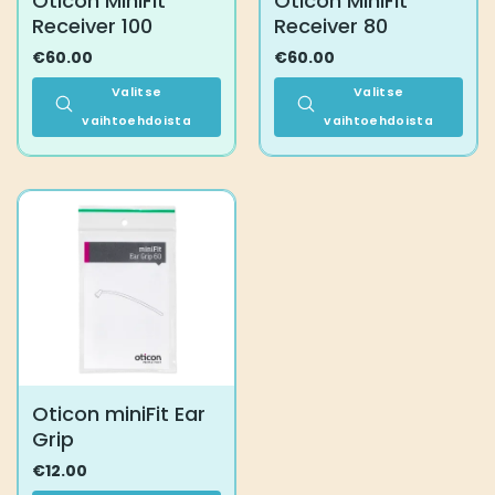
Oticon MiniFit
Oticon MiniFit
Receiver 100
Receiver 80
€
60.00
€
60.00
Valitse
Valitse
vaihtoehdoista
vaihtoehdoista
Tällä
Tällä
tuotteella
tuotteella
on
on
useampi
useampi
muunnelma.
muunnelma.
Voit
Voit
tehdä
tehdä
valinnat
valinnat
tuotteen
tuotteen
sivulla.
sivulla.
Oticon miniFit Ear
Grip
€
12.00