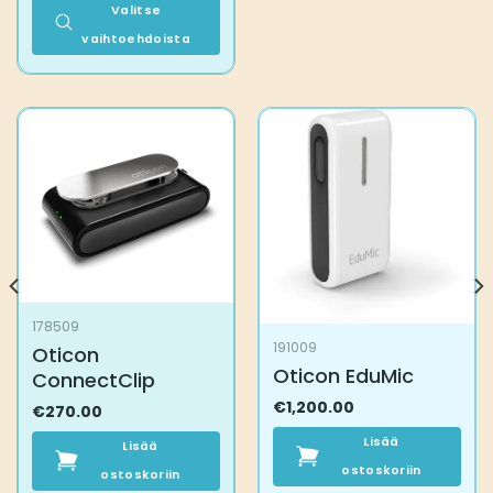
Valitse
vaihtoehdoista
Tällä
tuotteella
on
useampi
muunnelma.
Voit
tehdä
valinnat
tuotteen
sivulla.
178509
191009
Oticon
Oticon EduMic
ConnectClip
€
1,200.00
€
270.00
Lisää
Lisää
ostoskoriin
ostoskoriin