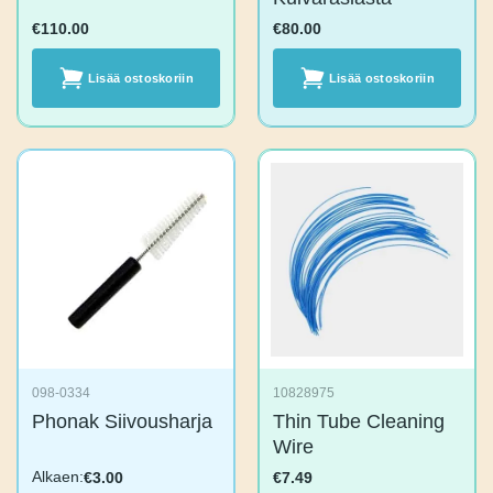
€
110.00
€
80.00
Lisää
Lisää
ostoskoriin
ostoskoriin
098-0334
10828975
Phonak
Thin Tube Cleaning
Siivousharja
Wire
Alkaen:
€
3.00
€
7.49