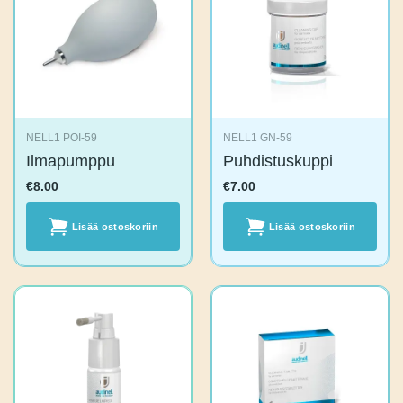
NELL1 POI-59
NELL1 GN-59
Ilmapumppu
Puhdistuskuppi
€
8.00
€
7.00
Lisää
Lisää
ostoskoriin
ostoskoriin