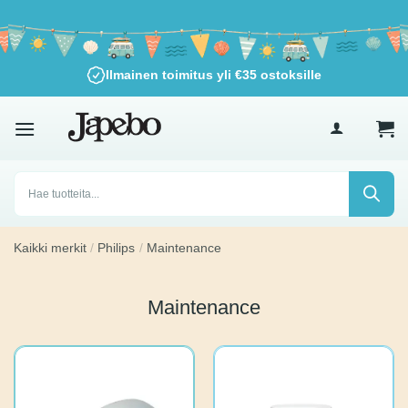
Siirry
sisältöön
Ilmainen toimitus yli
€
35
ostoksille
Products
search
Kaikki merkit
/
Philips
/
Maintenance
Maintenance