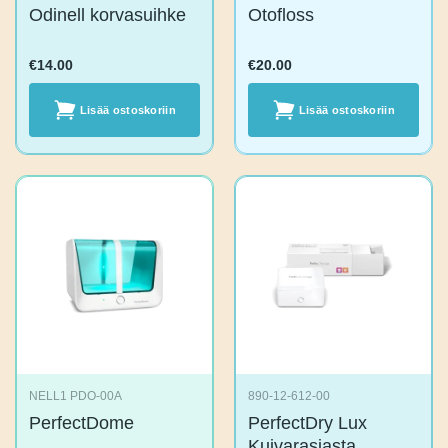
Odinell
Otofloss
korvasuihke
€
14.00
€
20.00
Lisää
Lisää
ostoskoriin
ostoskoriin
NELL1 PDO-00A
890-12-612-00
PerfectDome
PerfectDry Lux
Kuivarasiasta