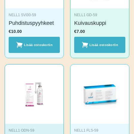
NELL1 SVI30-59
NELL1 GD-59
Puhdistuspyyhkeet
Kuivauskuppi
€
10.00
€
7.00
Lisää
Lisää
ostoskoriin
ostoskoriin
NELL1 ODN-59
NELL1 FLS-59