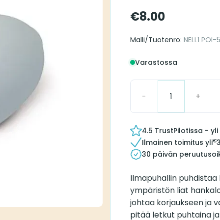
€
8.00
Malli/Tuotenro
: NELL1 POI-
Varastossa
Ilmapumppu määrä
4.5 TrustPilotissa - y
€
Ilmainen toimitus yli
30 päivän peruutusoi
Ilmapuhallin puhdistaa k
ympäristön liat hankaloi
johtaa korjaukseen ja v
pitää letkut puhtaina ja 