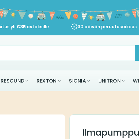
itus yli
€
35
ostoksille
30 päivän peruutusoikeus
RESOUND
REXTON
SIGNIA
UNITRON
W
Ilmapumpp