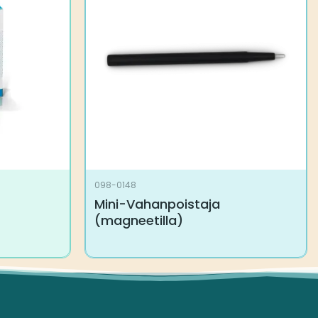
098-0148
Mini-Vahanpoistaja
(magneetilla)