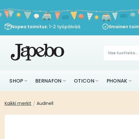
Siirry
sisältöön
Nopea toimitus
: 1-2 työpäivää
Ilmainen toim
Products
search
SHOP
BERNAFON
OTICON
PHONAK
Kaikki merkit
/
Audinell