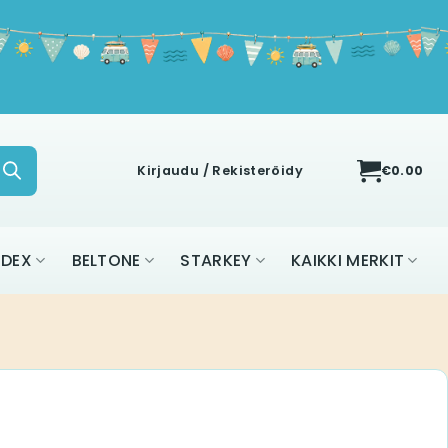
Kirjaudu / Rekisteröidy
€
0.00
IDEX
BELTONE
STARKEY
KAIKKI MERKIT
u