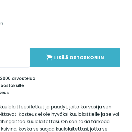
59
LISÄÄ OSTOSKORIIN
li 2000 arvostelua
35
ostoksille
keus
uulolaitteesi letkut ja päädyt, joita korvasi ja sen
ttavat. Kosteus ei ole hyväksi kuulolaittielle ja se voi
ahingoittaa kuulolaitettasi. On sen takia tärkeää
kuivina, koska se suojaa kuulolaitettasi, jotta se