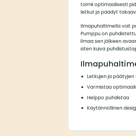
toimii optimaalisesti pi
letkut ja päädyt takaav
Ilmapuhaltimella voit p
Pumppu on puhdistettu p
ilmaa sen jälkeen avaam
siten kuiva puhdistustap
Ilmapuhaltim
Letkujen ja päätyjen
Varmistaa optimaal
Helppo puhdistaa
Käytännöllinen desi