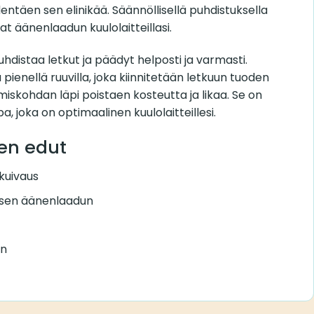
dentäen sen elinikää. Säännöllisellä puhdistuksella
at äänenlaadun kuulolaitteillasi.
uhdistaa letkut ja päädyt helposti ja varmasti.
ienellä ruuvilla, joka kiinnitetään letkuun tuoden
iskohdan läpi poistaen kosteutta ja likaa. Se on
a, joka on optimaalinen kuulolaitteillesi.
en edut
 kuivaus
isen äänenlaadun
gn