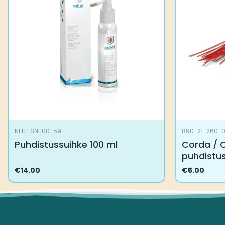
NELL1 SNI100-59
890-21-260-
Puhdistussuihke 100 ml
Corda / 
puhdistu
€
14.00
€
5.00