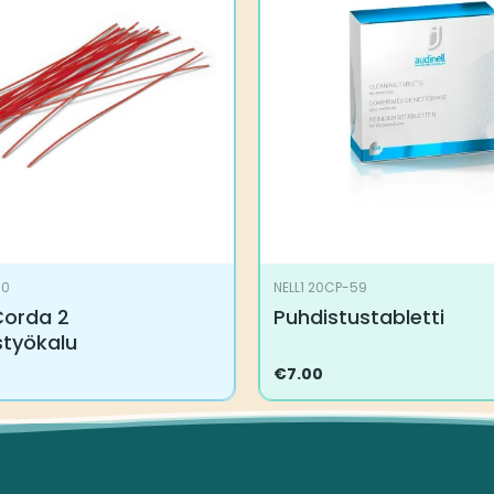
00
NELL1 20CP-59
Corda 2
Puhdistustabletti
styökalu
€
7.00