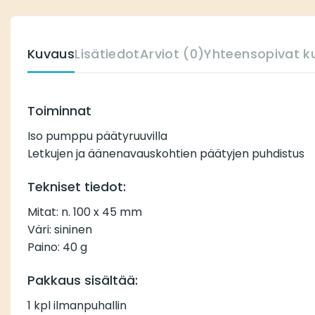
Kuvaus
Lisätiedot
Arviot (0)
Yhteensopivat k
Toiminnat
Iso pumppu päätyruuvilla
Letkujen ja äänenavauskohtien päätyjen puhdistus
Tekniset tiedot:
Mitat: n. 100 x 45 mm
Väri: sininen
Paino: 40 g
Pakkaus sisältää:
1 kpl ilmanpuhallin