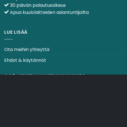
30 päivän palautusoikeus
Apua kuulolaitteiden asiantuntijoilta
LUE LISÄÄ
Ota meihin yhteyttä
Ehdot & käytännöt
CO2-NEUTRAALI VERKKOSIVUSTO
OSTOSKORI
TOIMITUSEHDOT