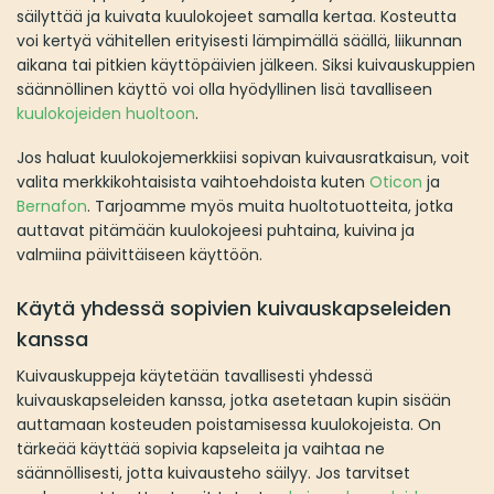
säilyttää ja kuivata kuulokojeet samalla kertaa. Kosteutta
voi kertyä vähitellen erityisesti lämpimällä säällä, liikunnan
aikana tai pitkien käyttöpäivien jälkeen. Siksi kuivauskuppien
säännöllinen käyttö voi olla hyödyllinen lisä tavalliseen
kuulokojeiden huoltoon
.
Jos haluat kuulokojemerkkiisi sopivan kuivausratkaisun, voit
valita merkkikohtaisista vaihtoehdoista kuten
Oticon
ja
Bernafon
. Tarjoamme myös muita huoltotuotteita, jotka
auttavat pitämään kuulokojeesi puhtaina, kuivina ja
valmiina päivittäiseen käyttöön.
Käytä yhdessä sopivien kuivauskapseleiden
kanssa
Kuivauskuppeja käytetään tavallisesti yhdessä
kuivauskapseleiden kanssa, jotka asetetaan kupin sisään
auttamaan kosteuden poistamisessa kuulokojeista. On
tärkeää käyttää sopivia kapseleita ja vaihtaa ne
säännöllisesti, jotta kuivausteho säilyy. Jos tarvitset