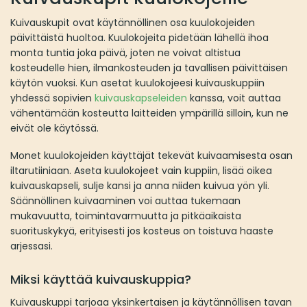
Kuivauskupit ovat käytännöllinen osa kuulokojeiden
päivittäistä huoltoa. Kuulokojeita pidetään lähellä ihoa
monta tuntia joka päivä, joten ne voivat altistua
kosteudelle hien, ilmankosteuden ja tavallisen päivittäisen
käytön vuoksi. Kun asetat kuulokojeesi kuivauskuppiin
yhdessä sopivien
kuivauskapseleiden
kanssa, voit auttaa
vähentämään kosteutta laitteiden ympärillä silloin, kun ne
eivät ole käytössä.
Monet kuulokojeiden käyttäjät tekevät kuivaamisesta osan
iltarutiiniaan. Aseta kuulokojeet vain kuppiin, lisää oikea
kuivauskapseli, sulje kansi ja anna niiden kuivua yön yli.
Säännöllinen kuivaaminen voi auttaa tukemaan
mukavuutta, toimintavarmuutta ja pitkäaikaista
suorituskykyä, erityisesti jos kosteus on toistuva haaste
arjessasi.
Miksi käyttää kuivauskuppia?
Kuivauskuppi tarjoaa yksinkertaisen ja käytännöllisen tavan