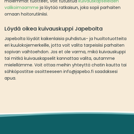
molemmat tuotteet, voit tutustua
kuivauskapseleiden
valikoimaamme
ja löytää ratkaisun, joka sopii parhaiten
omaan hoitorutiiniisi.
Löydä oikea kuivauskuppi Japebolta
Japebolta löydät kaikenlaisia puhdistus- ja huoltotuotteita
eri kuulokojemerkeille, jotta voit valita tarpeisiisi parhaiten
sopivan vaihtoehdon. Jos et ole varma, mikä kuivauskuppi
tai mitkä kuivauskapselit kannattaa valita, autamme
mielellämme. Voit ottaa meihin yhteyttä chatin kautta tai
sähköpostitse osoitteeseen info@japebo.fi saadaksesi
apua.