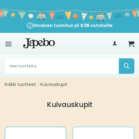
Siirry
sisältöön
Ilmainen toimitus yli
€
35
ostoksille
Products
search
Kaikki tuotteet
/
Kuivauskupit
Kuivauskupit