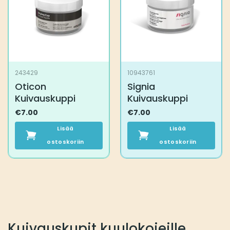
243429
10943761
Oticon
Signia
Kuivauskuppi
Kuivauskuppi
€
7.00
€
7.00
Lisää
Lisää
ostoskoriin
ostoskoriin
Kuivauskupit kuulokojeille