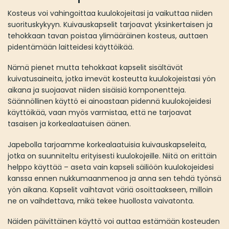
Kosteus voi vahingoittaa kuulokojeitasi ja vaikuttaa niiden
suorituskykyyn. Kuivauskapselit tarjoavat yksinkertaisen ja
tehokkaan tavan poistaa ylimääräinen kosteus, auttaen
pidentämään laitteidesi käyttöikää.
Nämä pienet mutta tehokkaat kapselit sisältävät
kuivatusaineita, jotka imevät kosteutta kuulokojeistasi yön
aikana ja suojaavat niiden sisäisiä komponentteja.
Säännöllinen käyttö ei ainoastaan pidennä kuulokojeidesi
käyttöikää, vaan myös varmistaa, että ne tarjoavat
tasaisen ja korkealaatuisen äänen.
Japebolla tarjoamme korkealaatuisia kuivauskapseleita,
jotka on suunniteltu erityisesti kuulokojeille. Niitä on erittäin
helppo käyttää – aseta vain kapseli säiliöön kuulokojeidesi
kanssa ennen nukkumaanmenoa ja anna sen tehdä työnsä
yön aikana. Kapselit vaihtavat väriä osoittaakseen, milloin
ne on vaihdettava, mikä tekee huollosta vaivatonta.
Näiden päivittäinen käyttö voi auttaa estämään kosteuden