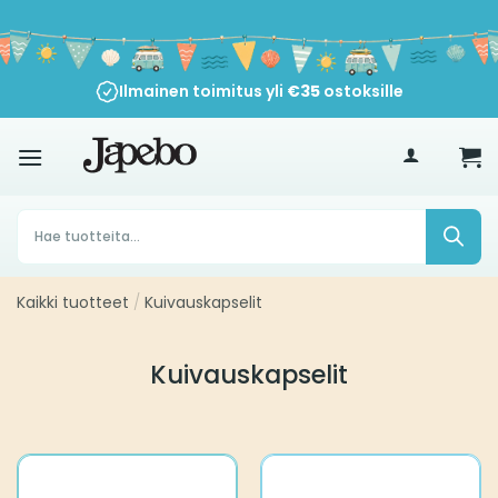
Siirry
sisältöön
Ilmainen toimitus yli
€
35
ostoksille
Products
search
Kaikki tuotteet
/
Kuivauskapselit
Kuivauskapselit