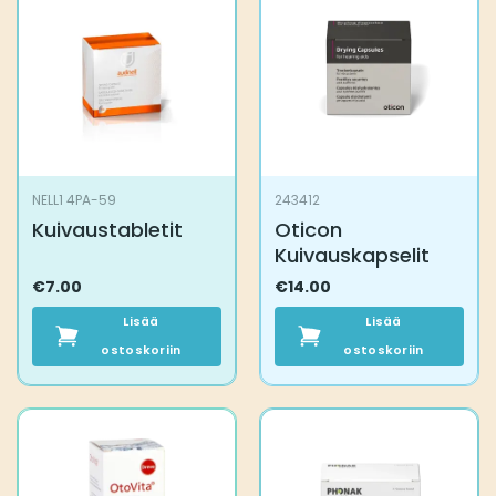
NELL1 4PA-59
243412
Kuivaustabletit
Oticon
Kuivauskapselit
€
7.00
€
14.00
Lisää
Lisää
ostoskoriin
ostoskoriin