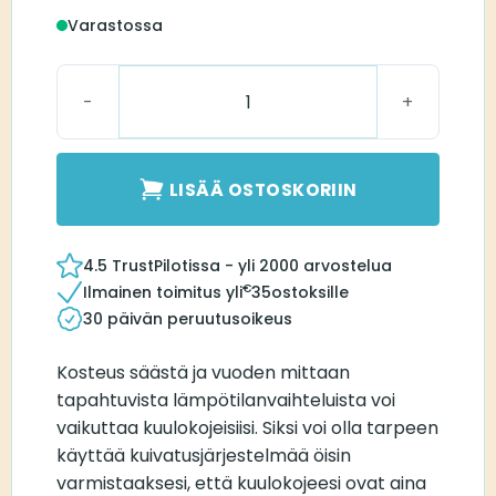
Varastossa
Signia Kuivauskuppi määrä
LISÄÄ OSTOSKORIIN
4.5 TrustPilotissa - yli 2000 arvostelua
€
Ilmainen toimitus yli
35
ostoksille
30 päivän peruutusoikeus
Kosteus säästä ja vuoden mittaan
tapahtuvista lämpötilanvaihteluista voi
vaikuttaa kuulokojeisiisi. Siksi voi olla tarpeen
käyttää kuivatusjärjestelmää öisin
varmistaaksesi, että kuulokojeesi ovat aina