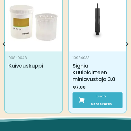
098-0048
10984033
Kuivauskuppi
Signia
Kuulolaitteen
miniavustaja 3.0
€
7.00
Lisää
ostoskoriin