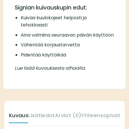
Signian kuivauskupin edut:
Kuivaa kuulokojeet helposti ja
tehokkaasti
Aina valmiina seuraavan päivän käyttöön
Vähentää korjaustarvetta
Pidentää käyttöikää
Lue lisää kuvauksesta alhaalta
.
Kuvaus
Lisätiedot
Arviot (0)
Yhteensopivat ku