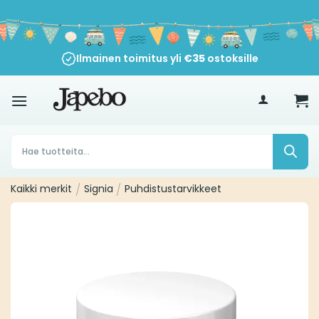
Siirry
sisältöön
Ilmainen toimitus yli
30 päivän peruutusoikeus
€
35
ostoksille
Products
search
Kaikki merkit
/
Signia
/
Puhdistustarvikkeet