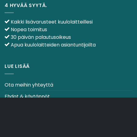
4 HYVÄÄ SYYTÄ.
Kaikki lisävarusteet kuulolaitteillesi
Nopea toimitus
30 päivän palautusoikeus
Apua kuulolaitteiden asiantuntijoilta
LUE LISÄÄ
Ota meihin yhteyttä
Ehdot & käytännöt
CO2-NEUTRAALI VERKKOSIVUSTO