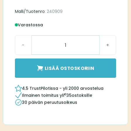
Malli/Tuotenro
: 240909
Varastossa
Bernafon Battery 312+ LI-ION Zenipower Z22A SER 
LISÄÄ OSTOSKORIIN
4.5 TrustPilotissa - yli 2000 arvostelua
€
Ilmainen toimitus yli
35
ostoksille
30 päivän peruutusoikeus