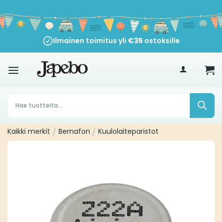
Siirry
sisältöön
Ilmainen toimitus yli
€
35
ostoksille
Products
search
Kaikki merkit
/
Bernafon
/
Kuulolaiteparistot