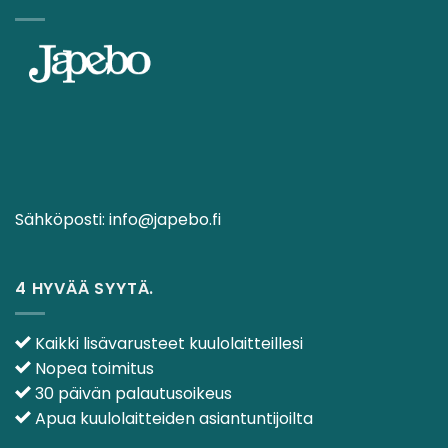
Sähköposti:
info@japebo.fi
4 HYVÄÄ SYYTÄ.
Kaikki lisävarusteet kuulolaitteillesi
Nopea toimitus
30 päivän palautusoikeus
Apua kuulolaitteiden asiantuntijoilta