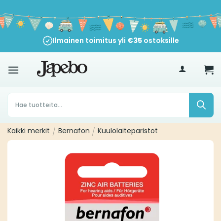
Siirry
sisältöön
Ilmainen toimitus yli
€
35
ostoksille
Products
search
Kaikki merkit
/
Bernafon
/
Kuulolaiteparistot