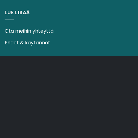
LUE LISÄÄ
Ota meihin yhteyttä
Ehdot & käytännöt
CO2-NEUTRAALI VERKKOSIVUSTO
OSTOSKORI
TOIMITUSEHDOT
Copyright 2026 ©
Japebo