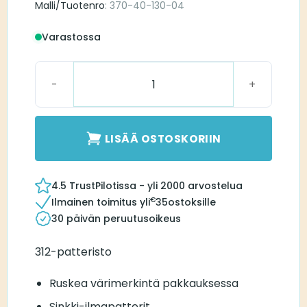
Malli/Tuotenro
: 370-40-130-04
Varastossa
Bernafon 312 Kuuloparisto määrä
LISÄÄ OSTOSKORIIN
4.5 TrustPilotissa - yli 2000 arvostelua
€
Ilmainen toimitus yli
35
ostoksille
30 päivän peruutusoikeus
312-patteristo
Ruskea värimerkintä pakkauksessa
Sinkki-ilmapatterit