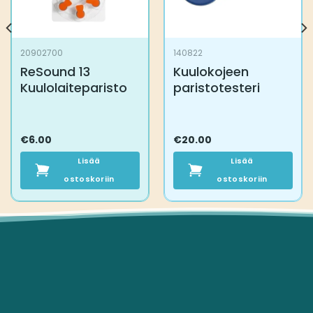
20902700
140822
ReSound 13
Kuulokojeen
Kuulolaiteparisto
paristotesteri
€
6.00
€
20.00
Lisää
Lisää
ostoskoriin
ostoskoriin