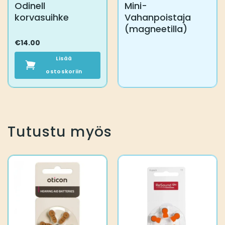
Odinell
Mini-
korvasuihke
Vahanpoistaja
(magneetilla)
€
14.00
Lisää
ostoskoriin
Tutustu myös