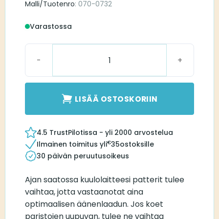
Malli/Tuotenro
: 070-0732
Varastossa
Phonak 10 Kuuloparisto määrä
LISÄÄ OSTOSKORIIN
4.5 TrustPilotissa - yli 2000 arvostelua
€
Ilmainen toimitus yli
35
ostoksille
30 päivän peruutusoikeus
Ajan saatossa kuulolaitteesi patterit tulee
vaihtaa, jotta vastaanotat aina
optimaalisen äänenlaadun. Jos koet
paristojen uupuvan, tulee ne vaihtaa