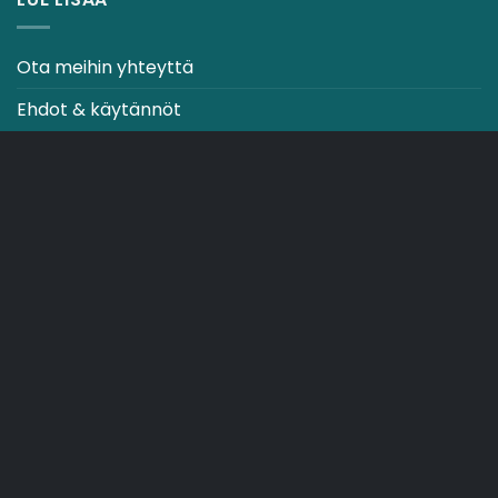
Ota meihin yhteyttä
Ehdot & käytännöt
CO2-NEUTRAALI VERKKOSIVUSTO
OSTOSKORI
TOIMITUSEHDOT
Copyright 2026 ©
Japebo
> .plugify_typ_col:nth-child(2) { > display: none; > }