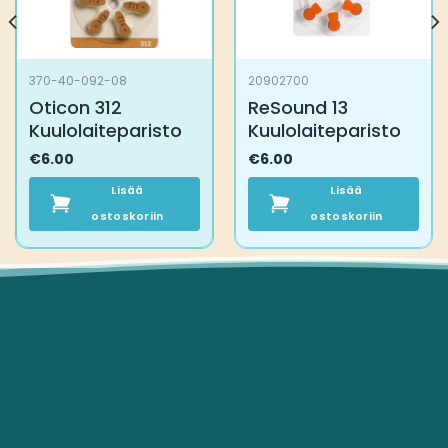
370-40-092-08
20902700
Oticon 312
ReSound 13
Kuulolaiteparisto
Kuulolaiteparisto
€
6.00
€
6.00
Lisää
Lisää
ostoskoriin
ostoskoriin