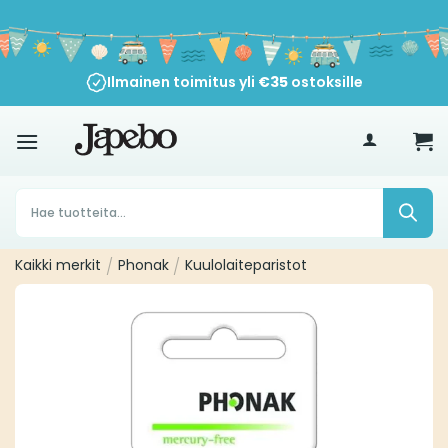
Siirry
sisältöön
Ilmainen toimitus yli
30 päivän peruutusoikeus
€
35
ostoksille
Products
search
Kaikki merkit
/
Phonak
/
Kuulolaiteparistot