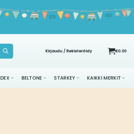
Kirjaudu / Rekisteröidy
€
0.00
IDEX
BELTONE
STARKEY
KAIKKI MERKIT