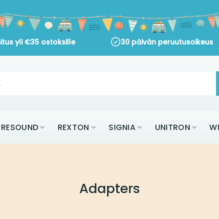
itus yli
€
35
ostoksille
30 päivän peruutusoikeus
RESOUND
REXTON
SIGNIA
UNITRON
W
Adapters