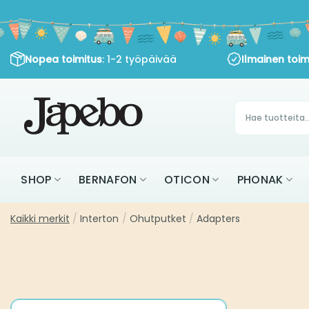
Siirry
sisältöön
Nopea toimitus
: 1-2 työpäivää
Ilmainen toim
Products
search
SHOP
BERNAFON
OTICON
PHONAK
Kaikki merkit
/
Interton
/
Ohutputket
/
Adapters